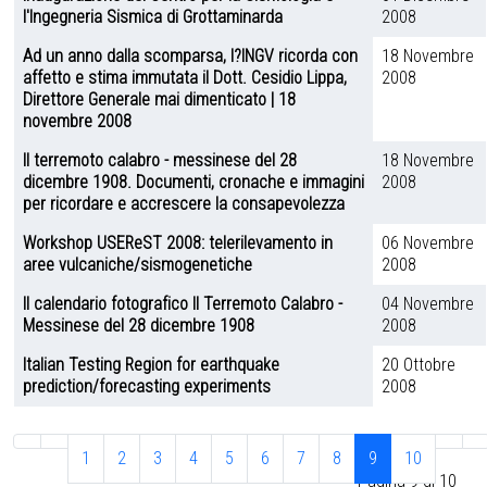
l'Ingegneria Sismica di Grottaminarda
2008
Ad un anno dalla scomparsa, l?INGV ricorda con
18 Novembre
affetto e stima immutata il Dott. Cesidio Lippa,
2008
Direttore Generale mai dimenticato | 18
novembre 2008
Il terremoto calabro - messinese del 28
18 Novembre
dicembre 1908. Documenti, cronache e immagini
2008
per ricordare e accrescere la consapevolezza
Workshop USEReST 2008: telerilevamento in
06 Novembre
aree vulcaniche/sismogenetiche
2008
Il calendario fotografico Il Terremoto Calabro -
04 Novembre
Messinese del 28 dicembre 1908
2008
Italian Testing Region for earthquake
20 Ottobre
prediction/forecasting experiments
2008
1
2
3
4
5
6
7
8
9
10
Pagina 9 di 10