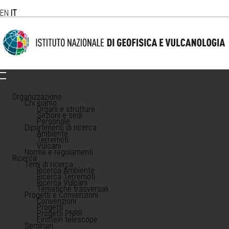
EN
IT
Organizzazione
Chi siamo
Organi e strutture
Sezioni e sedi
Personale
Dipartimenti di ricerca
Ambiente
Terremoti
Vulcani
Norme e regolamenti
Ricerca
Temi di ricerca
Ricerca Ambiente
Ricerca Terremoti
Ricerca Vulcani
Tematiche trasversali
Progetti e Convenzioni
Convenzioni
Progetti
Progetti PNRR
Einstein telescope
Seminari