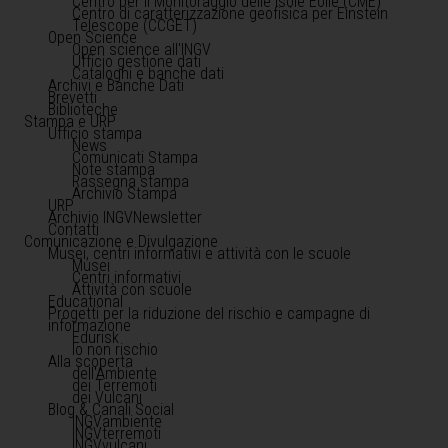
Centro per il Monitoraggio delle Isole Eolie (CME)
Centro di caratterizzazione geofisica per Einstein
Telescope (CCGET)
Open Science
Open science all'INGV
Ufficio gestione dati
Cataloghi e banche dati
Archivi e Banche Dati
Brevetti
Biblioteche
Stampa e URP
Ufficio stampa
News
Comunicati Stampa
Note stampa
Rassegna stampa
Archivio Stampa
URP
Archivio INGVNewsletter
Contatti
Comunicazione e Divulgazione
Musei, centri informativi e attività con le scuole
Musei
Centri informativi
Attività con scuole
Educational
Progetti per la riduzione del rischio e campagne di
informazione
Edurisk
Io non rischio
Alla scoperta
dell'Ambiente
dei Terremoti
dei Vulcani
Blog & Canali Social
INGVambiente
INGVterremoti
INGVvulcani