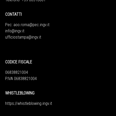
CONTATTI
Pec:
aoo.roma@pec.ingv.it
info@ingv.it
ufficiostampa@ingv.it
CODICE FISCALE
06838821004
P.IVA 06838821004
WHISTLEBLOWING
https://whistleblowing.ingv.
it