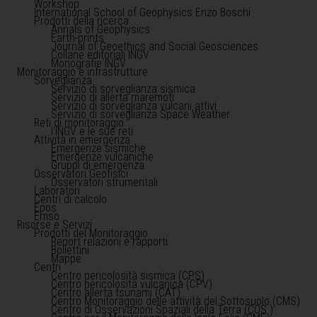
Workshop
International School of Geophysics Enzo Boschi
Prodotti della ricerca
Annals of Geophysics
Earth-prints
Journal of Geoethics and Social Geosciences
Collane editoriali INGV
Monografie INGV
Monitoraggio e infrastrutture
Sorveglianza
Servizio di sorveglianza sismica
Servizio di allerta maremoti
Servizio di sorveglianza vulcani attivi
Servizio di sorveglianza Space Weather
Reti di monitoraggio
l'INGV e le sue reti
Attività in emergenza
Emergenze sismiche
Emergenze vulcaniche
Gruppi di emergenza
Osservatori Geofisici
Osservatori strumentali
Laboratori
Centri di calcolo
Epos
Emso
Risorse e Servizi
Prodotti del Monitoraggio
Report relazioni e rapporti
Bollettini
Mappe
Centri
Centro pericolosità sismica (CPS)
Centro pericolosità vulcanica (CPV)
Centro allerta tsunami (CAT)
Centro Monitoraggio delle attività del Sottosuolo (CMS)
Centro di Osservazioni Spaziali della Terra (COS )