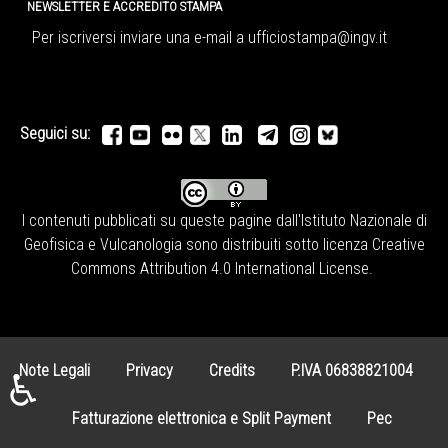
NEWSLETTER E ACCREDITO STAMPA
Per iscriversi inviare una e-mail a
ufficiostampa@ingv.it
Seguici su:
I contenuti pubblicati su queste pagine dall'
Istituto Nazionale di
Geofisica e Vulcanologia
sono distribuiti sotto licenza
Creative
Commons Attribution 4.0 International License
.
Note Legali
Privacy
Credits
P.IVA 06838821004
♿
Fatturazione elettronica e Split Payment
Pec