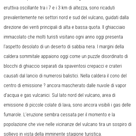
eruttiva oscillante tra i 7 e i 3 km di altezza, sono ricaduti
prevalentemente nei settori nord e sud del vulcano, guidati dalla
direzione dei venti principali di alta e bassa quota. Il ghiacciaio
immacolato che molti turisti visitano ogni anno oggi presenta
l'aspetto desolato di un deserto di sabbia nera. I margini della
caldera sommitale appaiono oggi come un puzzle disordinato di
blocchi di ghiaccio separati da spaventosi crepacci e crateri
causati dal lancio di numerosi balistici. Nella caldera il cono del
centro di emissione ? ancora mascherato dalle nuvole di vapor
d'acqua e gas vulcanici. Sul lato nord del vulcano, area di
emissione di piccole colate di lava, sono ancora visibili i gas delle
fumarole. L'eruzione sembra cessata per il momento e la
popolazione che vive nelle vicinanze del vulcano tira un sospiro di
sollievo in vista della imminente stagione turistica.