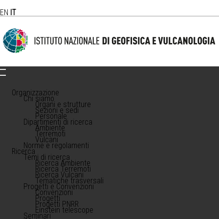
EN
IT
Organizzazione
Chi siamo
Organi e strutture
Sezioni e sedi
Personale
Dipartimenti di ricerca
Ambiente
Terremoti
Vulcani
Norme e regolamenti
Ricerca
Temi di ricerca
Ricerca Ambiente
Ricerca Terremoti
Ricerca Vulcani
Tematiche trasversali
Progetti e Convenzioni
Convenzioni
Progetti
Progetti PNRR
Einstein telescope
Seminari