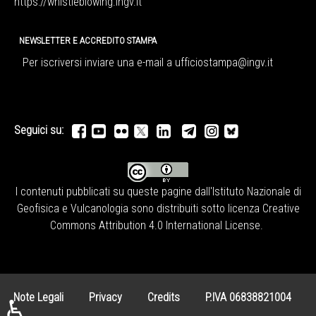
https://whistleblowing.ingv.
it
NEWSLETTER E ACCREDITO STAMPA
Per iscriversi inviare una e-mail a
ufficiostampa@ingv.it
Seguici su:
I contenuti pubblicati su queste pagine dall'
Istituto Nazionale di
Geofisica e Vulcanologia
sono distribuiti sotto licenza
Creative
Commons Attribution 4.0 International License
.
Note Legali
Privacy
Credits
P.IVA 06838821004
♿