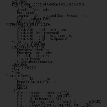
Workshop
International School of Geophysics Enzo Boschi
Prodotti della ricerca
Annals of Geophysics
Earth-prints
Journal of Geoethics and Social Geosciences
Collane editoriali INGV
Monografie INGV
Monitoraggio e infrastrutture
Sorveglianza
Servizio di sorveglianza sismica
Servizio di allerta maremoti
Servizio di sorveglianza vulcani attivi
Servizio di sorveglianza Space Weather
Reti di monitoraggio
l'INGV e le sue reti
Attività in emergenza
Emergenze sismiche
Emergenze vulcaniche
Gruppi di emergenza
Osservatori Geofisici
Osservatori strumentali
Laboratori
Centri di calcolo
Epos
Emso
Risorse e Servizi
Prodotti del Monitoraggio
Report relazioni e rapporti
Bollettini
Mappe
Centri
Centro pericolosità sismica (CPS)
Centro pericolosità vulcanica (CPV)
Centro allerta tsunami (CAT)
Centro Monitoraggio delle attività del Sottosuolo (CMS)
Centro di Osservazioni Spaziali della Terra (COS )