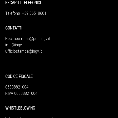
RECAPITI TELEFONICI
Telefono +39 06518601
CONTATTI
Pec:
aoo.roma@pec.ingv.it
info@ingv.it
ufficiostampa@ingv.it
CODICE FISCALE
06838821004
P.IVA 06838821004
WHISTLEBLOWING