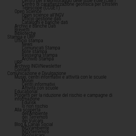
Centro per il Monitoraggio delle Isole Eolie (CME)
Centro di caratterizzazione geofisica per Einstein
Telescope (CCGET)
Open Science
Open science all'INGV
Ufficio gestione dati
Cataloghi e banche dati
Archivi e Banche Dati
Brevetti
Biblioteche
Stampa e URP
Ufficio stampa
News
Comunicati Stampa
Note stampa
Rassegna stampa
Archivio Stampa
URP
Archivio INGVNewsletter
Contatti
Comunicazione e Divulgazione
Musei, centri informativi e attività con le scuole
Musei
Centri informativi
Attività con scuole
Educational
Progetti per la riduzione del rischio e campagne di
informazione
Edurisk
Io non rischio
Alla scoperta
dell'Ambiente
dei Terremoti
dei Vulcani
Blog & Canali Social
INGVambiente
INGVterremoti
INGVvulcani