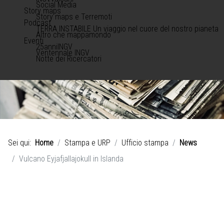
Social Media
Story maps
Story maps e Terremoti
Podcast
TERRA INSTABILE Un viaggio nel cuore del nostro pianeta
Altro che mappamondo
Eventi
25anniINGV
Ventennale INGV
Notte dei Ricercatori
Sei qui:
Home
Stampa e URP
Ufficio stampa
News
Vulcano Eyjafjallajokull in Islanda