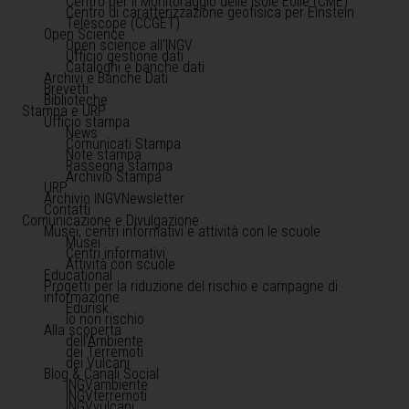
Centro per il Monitoraggio delle Isole Eolie (CME)
Centro di caratterizzazione geofisica per Einstein
Telescope (CCGET)
Open Science
Open science all'INGV
Ufficio gestione dati
Cataloghi e banche dati
Archivi e Banche Dati
Brevetti
Biblioteche
Stampa e URP
Ufficio stampa
News
Comunicati Stampa
Note stampa
Rassegna stampa
Archivio Stampa
URP
Archivio INGVNewsletter
Contatti
Comunicazione e Divulgazione
Musei, centri informativi e attività con le scuole
Musei
Centri informativi
Attività con scuole
Educational
Progetti per la riduzione del rischio e campagne di
informazione
Edurisk
Io non rischio
Alla scoperta
dell'Ambiente
dei Terremoti
dei Vulcani
Blog & Canali Social
INGVambiente
INGVterremoti
INGVvulcani