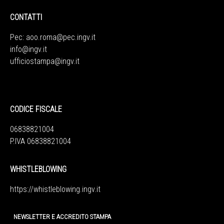
CONTATTI
Pec:
aoo.roma@pec.ingv.it
info@ingv.it
ufficiostampa@ingv.it
CODICE FISCALE
06838821004
P.IVA 06838821004
WHISTLEBLOWING
https://whistleblowing.ingv.
it
NEWSLETTER E ACCREDITO STAMPA