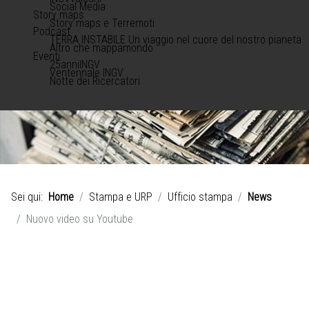
Social Media
Story maps
Story maps e Terremoti
Podcast
TERRA INSTABILE Un viaggio nel cuore del nostro pianeta
Altro che mappamondo
Eventi
25anniINGV
Ventennale INGV
Notte dei Ricercatori
Sei qui:
Home
Stampa e URP
Ufficio stampa
News
Nuovo video su Youtube