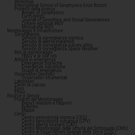
Workshop
International School of Geophysics Enzo Boschi
Prodotti della ricerca
Annals of Geophysics
Earth-prints
Journal of Geoethics and Social Geosciences
Collane editoriali INGV
Monografie INGV
Monitoraggio e infrastrutture
Sorveglianza
Servizio di sorveglianza sismica
Servizio di allerta maremoti
Servizio di sorveglianza vulcani attivi
Servizio di sorveglianza Space Weather
Reti di monitoraggio
l'INGV e le sue reti
Attività in emergenza
Emergenze sismiche
Emergenze vulcaniche
Gruppi di emergenza
Osservatori Geofisici
Osservatori strumentali
Laboratori
Centri di calcolo
Epos
Emso
Risorse e Servizi
Prodotti del Monitoraggio
Report relazioni e rapporti
Bollettini
Mappe
Centri
Centro pericolosità sismica (CPS)
Centro pericolosità vulcanica (CPV)
Centro allerta tsunami (CAT)
Centro Monitoraggio delle attività del Sottosuolo (CMS)
Centro di Osservazioni Spaziali della Terra (COS )