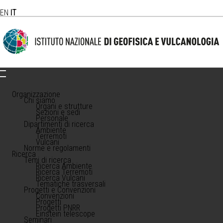
EN
IT
Organizzazione
Chi siamo
Organi e strutture
Sezioni e sedi
Personale
Dipartimenti di ricerca
Ambiente
Terremoti
Vulcani
Norme e regolamenti
Ricerca
Temi di ricerca
Ricerca Ambiente
Ricerca Terremoti
Ricerca Vulcani
Tematiche trasversali
Progetti e Convenzioni
Convenzioni
Progetti
Progetti PNRR
Einstein telescope
Seminari