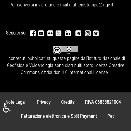
Per iscriversi inviare una e-mail a
ufficiostampa@ingv.it
Seguici su:
I contenuti pubblicati su queste pagine dall'
Istituto Nazionale di
Geofisica e Vulcanologia
sono distribuiti sotto licenza
Creative
Commons Attribution 4.0 International License
.
Note Legali
Privacy
Credits
P.IVA 06838821004
♿
Fatturazione elettronica e Split Payment
Pec