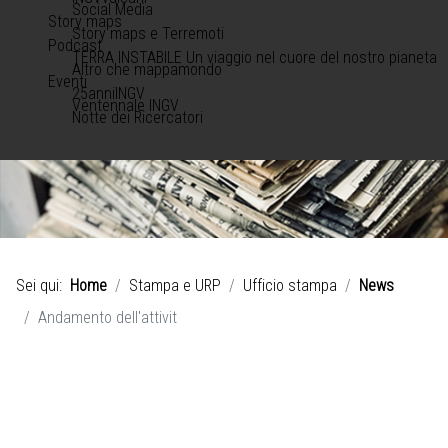
Social Media
Story maps
Story maps e Terremoti
Podcast
TERRA INSTABILE Un viaggio nel cuore del nostro pianeta
Altro che mappamondo
Eventi
25anniINGV
Ventennale INGV
Notte dei Ricercatori
Sei qui:
Home
Stampa e URP
Ufficio stampa
News
Andamento dell'attivit