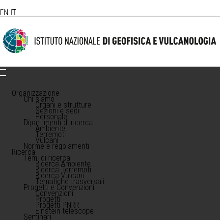
EN
IT
Organizzazione
Chi siamo
Organi e strutture
Sezioni e sedi
Personale
Dipartimenti di ricerca
Ambiente
Terremoti
Vulcani
Norme e regolamenti
Ricerca
Temi di ricerca
Ricerca Ambiente
Ricerca Terremoti
Ricerca Vulcani
Tematiche trasversali
Progetti e Convenzioni
Convenzioni
Progetti
Progetti PNRR
Einstein telescope
Seminari