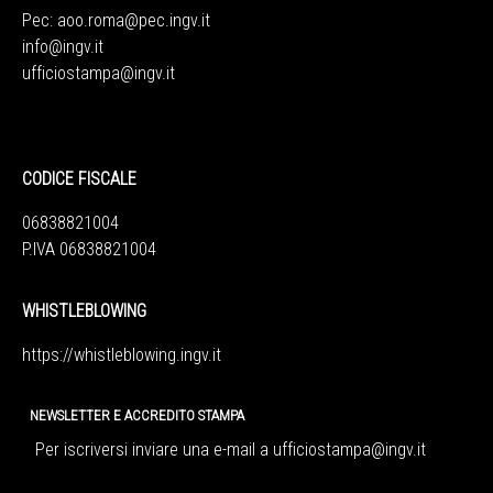
Pec:
aoo.roma@pec.ingv.it
info@ingv.it
ufficiostampa@ingv.it
CODICE FISCALE
06838821004
P.IVA 06838821004
WHISTLEBLOWING
https://whistleblowing.ingv.
it
NEWSLETTER E ACCREDITO STAMPA
Per iscriversi inviare una e-mail a
ufficiostampa@ingv.it