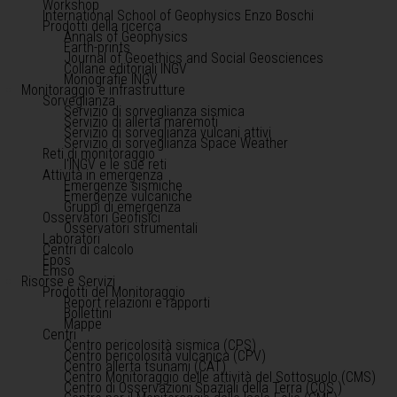
Workshop
International School of Geophysics Enzo Boschi
Prodotti della ricerca
Annals of Geophysics
Earth-prints
Journal of Geoethics and Social Geosciences
Collane editoriali INGV
Monografie INGV
Monitoraggio e infrastrutture
Sorveglianza
Servizio di sorveglianza sismica
Servizio di allerta maremoti
Servizio di sorveglianza vulcani attivi
Servizio di sorveglianza Space Weather
Reti di monitoraggio
l'INGV e le sue reti
Attività in emergenza
Emergenze sismiche
Emergenze vulcaniche
Gruppi di emergenza
Osservatori Geofisici
Osservatori strumentali
Laboratori
Centri di calcolo
Epos
Emso
Risorse e Servizi
Prodotti del Monitoraggio
Report relazioni e rapporti
Bollettini
Mappe
Centri
Centro pericolosità sismica (CPS)
Centro pericolosità vulcanica (CPV)
Centro allerta tsunami (CAT)
Centro Monitoraggio delle attività del Sottosuolo (CMS)
Centro di Osservazioni Spaziali della Terra (COS )