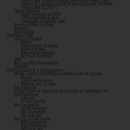
Centro per il Monitoraggio delle Isole Eolie (CME)
Centro di caratterizzazione geofisica per Einstein
Telescope (CCGET)
Open Science
Open science all'INGV
Ufficio gestione dati
Cataloghi e banche dati
Archivi e Banche Dati
Brevetti
Biblioteche
Stampa e URP
Ufficio stampa
News
Comunicati Stampa
Note stampa
Rassegna stampa
Archivio Stampa
URP
Archivio INGVNewsletter
Contatti
Comunicazione e Divulgazione
Musei, centri informativi e attività con le scuole
Musei
Centri informativi
Attività con scuole
Educational
Progetti per la riduzione del rischio e campagne di
informazione
Edurisk
Io non rischio
Alla scoperta
dell'Ambiente
dei Terremoti
dei Vulcani
Blog & Canali Social
INGVambiente
INGVterremoti
INGVvulcani