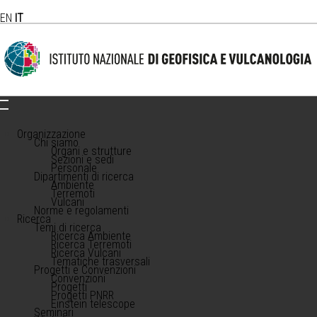
EN
IT
Organizzazione
Chi siamo
Organi e strutture
Sezioni e sedi
Personale
Dipartimenti di ricerca
Ambiente
Terremoti
Vulcani
Norme e regolamenti
Ricerca
Temi di ricerca
Ricerca Ambiente
Ricerca Terremoti
Ricerca Vulcani
Tematiche trasversali
Progetti e Convenzioni
Convenzioni
Progetti
Progetti PNRR
Einstein telescope
Seminari