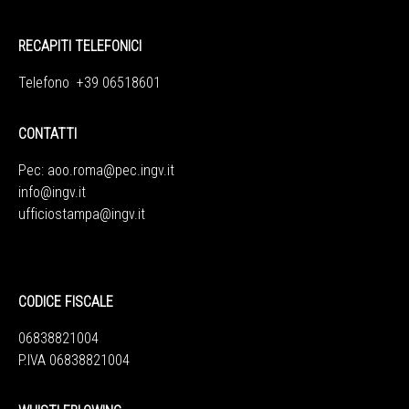
RECAPITI TELEFONICI
Telefono +39 06518601
CONTATTI
Pec:
aoo.roma@pec.ingv.it
info@ingv.it
ufficiostampa@ingv.it
CODICE FISCALE
06838821004
P.IVA 06838821004