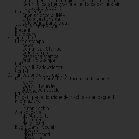
Centro per il Monitoraggio delle Isole Eolie (CME)
Centro di caratterizzazione geofisica per Einstein
Telescope (CCGET)
Open Science
Open science all'INGV
Ufficio gestione dati
Cataloghi e banche dati
Archivi e Banche Dati
Brevetti
Biblioteche
Stampa e URP
Ufficio stampa
News
Comunicati Stampa
Note stampa
Rassegna stampa
Archivio Stampa
URP
Archivio INGVNewsletter
Contatti
Comunicazione e Divulgazione
Musei, centri informativi e attività con le scuole
Musei
Centri informativi
Attività con scuole
Educational
Progetti per la riduzione del rischio e campagne di
informazione
Edurisk
Io non rischio
Alla scoperta
dell'Ambiente
dei Terremoti
dei Vulcani
Blog & Canali Social
INGVambiente
INGVterremoti
INGVvulcani