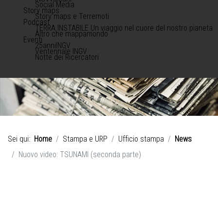
Social Media
Story maps
Story maps e Terremoti
Podcast
TERRA INSTABILE Un viaggio nel cuore del nostro pianeta
Altro che mappamondo
Eventi
25anniINGV
Ventennale INGV
Notte dei Ricercatori
Sei qui:
Home
Stampa e URP
Ufficio stampa
News
Nuovo video: TSUNAMI (seconda parte)