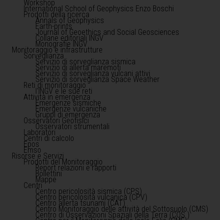
Workshop
International School of Geophysics Enzo Boschi
Prodotti della ricerca
Annals of Geophysics
Earth-prints
Journal of Geoethics and Social Geosciences
Collane editoriali INGV
Monografie INGV
Monitoraggio e infrastrutture
Sorveglianza
Servizio di sorveglianza sismica
Servizio di allerta maremoti
Servizio di sorveglianza vulcani attivi
Servizio di sorveglianza Space Weather
Reti di monitoraggio
l'INGV e le sue reti
Attività in emergenza
Emergenze sismiche
Emergenze vulcaniche
Gruppi di emergenza
Osservatori Geofisici
Osservatori strumentali
Laboratori
Centri di calcolo
Epos
Emso
Risorse e Servizi
Prodotti del Monitoraggio
Report relazioni e rapporti
Bollettini
Mappe
Centri
Centro pericolosità sismica (CPS)
Centro pericolosità vulcanica (CPV)
Centro allerta tsunami (CAT)
Centro Monitoraggio delle attività del Sottosuolo (CMS)
Centro di Osservazioni Spaziali della Terra (COS )