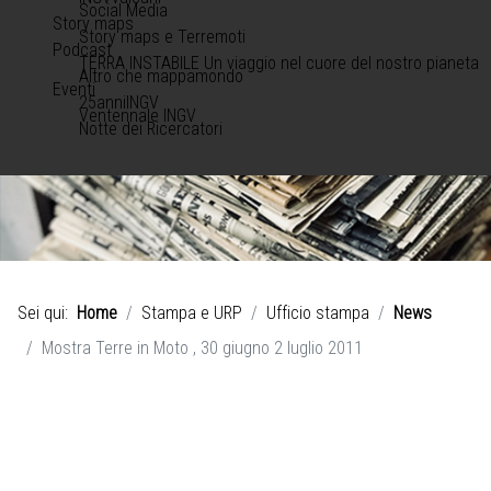
Social Media
Story maps
Story maps e Terremoti
Podcast
TERRA INSTABILE Un viaggio nel cuore del nostro pianeta
Altro che mappamondo
Eventi
25anniINGV
Ventennale INGV
Notte dei Ricercatori
Sei qui:
Home
Stampa e URP
Ufficio stampa
News
Mostra Terre in Moto , 30 giugno 2 luglio 2011