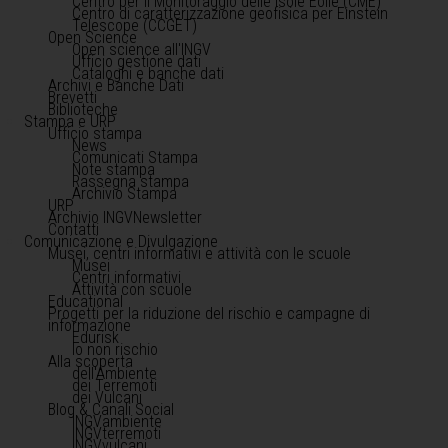
Centro per il Monitoraggio delle Isole Eolie (CME)
Centro di caratterizzazione geofisica per Einstein
Telescope (CCGET)
Open Science
Open science all'INGV
Ufficio gestione dati
Cataloghi e banche dati
Archivi e Banche Dati
Brevetti
Biblioteche
Stampa e URP
Ufficio stampa
News
Comunicati Stampa
Note stampa
Rassegna stampa
Archivio Stampa
URP
Archivio INGVNewsletter
Contatti
Comunicazione e Divulgazione
Musei, centri informativi e attività con le scuole
Musei
Centri informativi
Attività con scuole
Educational
Progetti per la riduzione del rischio e campagne di
informazione
Edurisk
Io non rischio
Alla scoperta
dell'Ambiente
dei Terremoti
dei Vulcani
Blog & Canali Social
INGVambiente
INGVterremoti
INGVvulcani