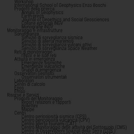
Workshop
International School of Geophysics Enzo Boschi
Prodotti della ricerca
Annals of Geophysics
Earth-prints
Journal of Geoethics and Social Geosciences
Collane editoriali INGV
Monografie INGV
Monitoraggio e infrastrutture
Sorveglianza
Servizio di sorveglianza sismica
Servizio di allerta maremoti
Servizio di sorveglianza vulcani attivi
Servizio di sorveglianza Space Weather
Reti di monitoraggio
l'INGV e le sue reti
Attività in emergenza
Emergenze sismiche
Emergenze vulcaniche
Gruppi di emergenza
Osservatori Geofisici
Osservatori strumentali
Laboratori
Centri di calcolo
Epos
Emso
Risorse e Servizi
Prodotti del Monitoraggio
Report relazioni e rapporti
Bollettini
Mappe
Centri
Centro pericolosità sismica (CPS)
Centro pericolosità vulcanica (CPV)
Centro allerta tsunami (CAT)
Centro Monitoraggio delle attività del Sottosuolo (CMS)
Centro di Osservazioni Spaziali della Terra (COS )