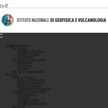
EN
IT
Organizzazione
Chi siamo
Organi e strutture
Sezioni e sedi
Personale
Dipartimenti di ricerca
Ambiente
Terremoti
Vulcani
Norme e regolamenti
Ricerca
Temi di ricerca
Ricerca Ambiente
Ricerca Terremoti
Ricerca Vulcani
Tematiche trasversali
Progetti e Convenzioni
Convenzioni
Progetti
Progetti PNRR
Einstein telescope
Seminari