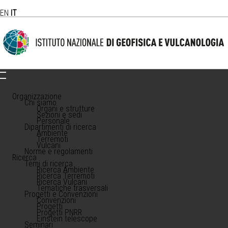
EN
IT
Organizzazione
Chi siamo
Organi e strutture
Sezioni e sedi
Personale
Dipartimenti di ricerca
Ambiente
Terremoti
Vulcani
Norme e regolamenti
Ricerca
Temi di ricerca
Ricerca Ambiente
Ricerca Terremoti
Ricerca Vulcani
Tematiche trasversali
Progetti e Convenzioni
Convenzioni
Progetti
Progetti PNRR
Einstein telescope
Seminari