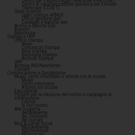
Centro per il Monitoraggio delle Isole Eolie (CME)
Centro di caratterizzazione geofisica per Einstein
Telescope (CCGET)
Open Science
Open science all'INGV
Ufficio gestione dati
Cataloghi e banche dati
Archivi e Banche Dati
Brevetti
Biblioteche
Stampa e URP
Ufficio stampa
News
Comunicati Stampa
Note stampa
Rassegna stampa
Archivio Stampa
URP
Archivio INGVNewsletter
Contatti
Comunicazione e Divulgazione
Musei, centri informativi e attività con le scuole
Musei
Centri informativi
Attività con scuole
Educational
Progetti per la riduzione del rischio e campagne di
informazione
Edurisk
Io non rischio
Alla scoperta
dell'Ambiente
dei Terremoti
dei Vulcani
Blog & Canali Social
INGVambiente
INGVterremoti
INGVvulcani