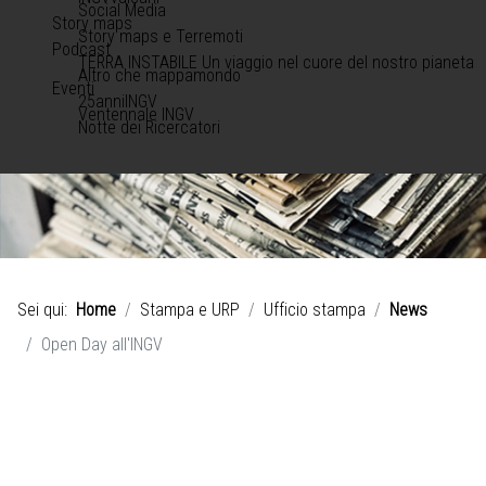
Social Media
Story maps
Story maps e Terremoti
Podcast
TERRA INSTABILE Un viaggio nel cuore del nostro pianeta
Altro che mappamondo
Eventi
25anniINGV
Ventennale INGV
Notte dei Ricercatori
Sei qui:
Home
Stampa e URP
Ufficio stampa
News
Open Day all'INGV