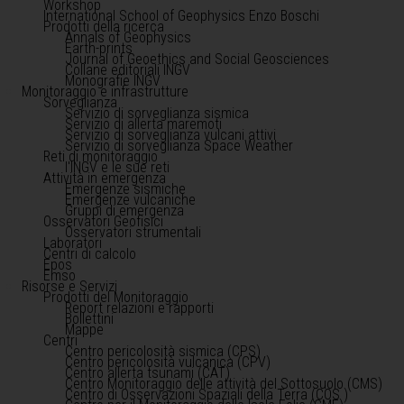
Workshop
International School of Geophysics Enzo Boschi
Prodotti della ricerca
Annals of Geophysics
Earth-prints
Journal of Geoethics and Social Geosciences
Collane editoriali INGV
Monografie INGV
Monitoraggio e infrastrutture
Sorveglianza
Servizio di sorveglianza sismica
Servizio di allerta maremoti
Servizio di sorveglianza vulcani attivi
Servizio di sorveglianza Space Weather
Reti di monitoraggio
l'INGV e le sue reti
Attività in emergenza
Emergenze sismiche
Emergenze vulcaniche
Gruppi di emergenza
Osservatori Geofisici
Osservatori strumentali
Laboratori
Centri di calcolo
Epos
Emso
Risorse e Servizi
Prodotti del Monitoraggio
Report relazioni e rapporti
Bollettini
Mappe
Centri
Centro pericolosità sismica (CPS)
Centro pericolosità vulcanica (CPV)
Centro allerta tsunami (CAT)
Centro Monitoraggio delle attività del Sottosuolo (CMS)
Centro di Osservazioni Spaziali della Terra (COS )