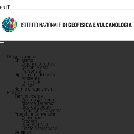
EN
IT
Organizzazione
Chi siamo
Organi e strutture
Sezioni e sedi
Personale
Dipartimenti di ricerca
Ambiente
Terremoti
Vulcani
Norme e regolamenti
Ricerca
Temi di ricerca
Ricerca Ambiente
Ricerca Terremoti
Ricerca Vulcani
Tematiche trasversali
Progetti e Convenzioni
Convenzioni
Progetti
Progetti PNRR
Einstein telescope
Seminari