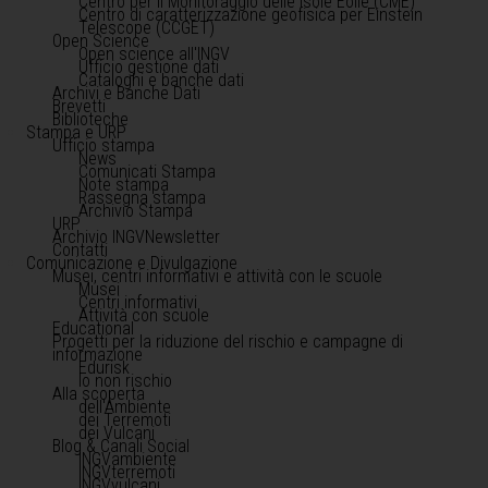
Centro per il Monitoraggio delle Isole Eolie (CME)
Centro di caratterizzazione geofisica per Einstein
Telescope (CCGET)
Open Science
Open science all'INGV
Ufficio gestione dati
Cataloghi e banche dati
Archivi e Banche Dati
Brevetti
Biblioteche
Stampa e URP
Ufficio stampa
News
Comunicati Stampa
Note stampa
Rassegna stampa
Archivio Stampa
URP
Archivio INGVNewsletter
Contatti
Comunicazione e Divulgazione
Musei, centri informativi e attività con le scuole
Musei
Centri informativi
Attività con scuole
Educational
Progetti per la riduzione del rischio e campagne di
informazione
Edurisk
Io non rischio
Alla scoperta
dell'Ambiente
dei Terremoti
dei Vulcani
Blog & Canali Social
INGVambiente
INGVterremoti
INGVvulcani