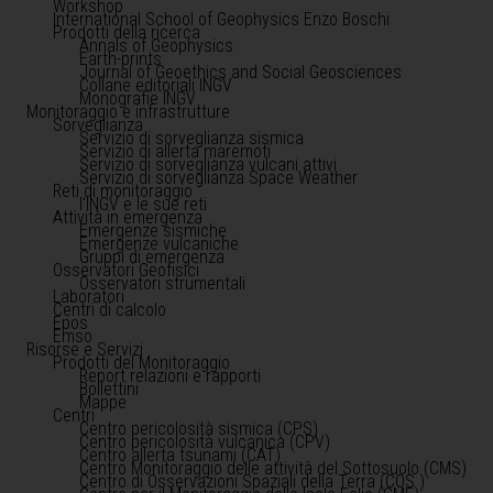
Workshop
International School of Geophysics Enzo Boschi
Prodotti della ricerca
Annals of Geophysics
Earth-prints
Journal of Geoethics and Social Geosciences
Collane editoriali INGV
Monografie INGV
Monitoraggio e infrastrutture
Sorveglianza
Servizio di sorveglianza sismica
Servizio di allerta maremoti
Servizio di sorveglianza vulcani attivi
Servizio di sorveglianza Space Weather
Reti di monitoraggio
l'INGV e le sue reti
Attività in emergenza
Emergenze sismiche
Emergenze vulcaniche
Gruppi di emergenza
Osservatori Geofisici
Osservatori strumentali
Laboratori
Centri di calcolo
Epos
Emso
Risorse e Servizi
Prodotti del Monitoraggio
Report relazioni e rapporti
Bollettini
Mappe
Centri
Centro pericolosità sismica (CPS)
Centro pericolosità vulcanica (CPV)
Centro allerta tsunami (CAT)
Centro Monitoraggio delle attività del Sottosuolo (CMS)
Centro di Osservazioni Spaziali della Terra (COS )