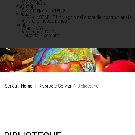
Social Media
Story maps
Story maps e Terremoti
Podcast
TERRA INSTABILE Un viaggio nel cuore del nostro pianeta
Altro che mappamondo
Eventi
25anniINGV
Ventennale INGV
Notte dei Ricercatori
Sei qui:
Home
Risorse e Servizi
Biblioteche