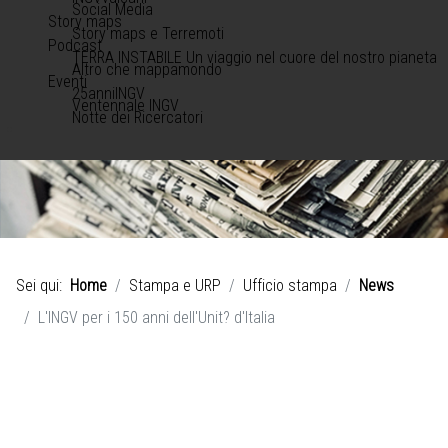
Social Media
Story maps
Story maps e Terremoti
Podcast
TERRA INSTABILE Un viaggio nel cuore del nostro pianeta
Altro che mappamondo
Eventi
25anniINGV
Ventennale INGV
Notte dei Ricercatori
Sei qui:
Home
Stampa e URP
Ufficio stampa
News
L'INGV per i 150 anni dell'Unit? d'Italia