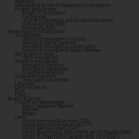
Workshop
International School of Geophysics Enzo Boschi
Prodotti della ricerca
Annals of Geophysics
Earth-prints
Journal of Geoethics and Social Geosciences
Collane editoriali INGV
Monografie INGV
Monitoraggio e infrastrutture
Sorveglianza
Servizio di sorveglianza sismica
Servizio di allerta maremoti
Servizio di sorveglianza vulcani attivi
Servizio di sorveglianza Space Weather
Reti di monitoraggio
l'INGV e le sue reti
Attività in emergenza
Emergenze sismiche
Emergenze vulcaniche
Gruppi di emergenza
Osservatori Geofisici
Osservatori strumentali
Laboratori
Centri di calcolo
Epos
Emso
Risorse e Servizi
Prodotti del Monitoraggio
Report relazioni e rapporti
Bollettini
Mappe
Centri
Centro pericolosità sismica (CPS)
Centro pericolosità vulcanica (CPV)
Centro allerta tsunami (CAT)
Centro Monitoraggio delle attività del Sottosuolo (CMS)
Centro di Osservazioni Spaziali della Terra (COS )