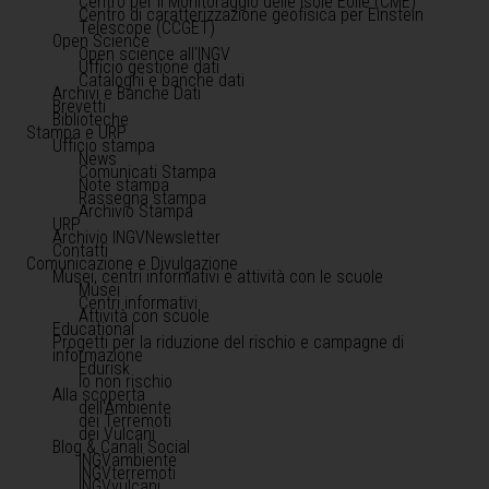
Centro per il Monitoraggio delle Isole Eolie (CME)
Centro di caratterizzazione geofisica per Einstein
Telescope (CCGET)
Open Science
Open science all'INGV
Ufficio gestione dati
Cataloghi e banche dati
Archivi e Banche Dati
Brevetti
Biblioteche
Stampa e URP
Ufficio stampa
News
Comunicati Stampa
Note stampa
Rassegna stampa
Archivio Stampa
URP
Archivio INGVNewsletter
Contatti
Comunicazione e Divulgazione
Musei, centri informativi e attività con le scuole
Musei
Centri informativi
Attività con scuole
Educational
Progetti per la riduzione del rischio e campagne di
informazione
Edurisk
Io non rischio
Alla scoperta
dell'Ambiente
dei Terremoti
dei Vulcani
Blog & Canali Social
INGVambiente
INGVterremoti
INGVvulcani