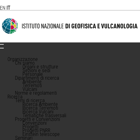
EN
IT
Organizzazione
Chi siamo
Organi e strutture
Sezioni e sedi
Personale
Dipartimenti di ricerca
Ambiente
Terremoti
Vulcani
Norme e regolamenti
Ricerca
Temi di ricerca
Ricerca Ambiente
Ricerca Terremoti
Ricerca Vulcani
Tematiche trasversali
Progetti e Convenzioni
Convenzioni
Progetti
Progetti PNRR
Einstein telescope
Seminari