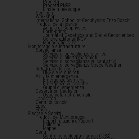
Progetti
Progetti PNRR
Einstein telescope
Seminari
Workshop
International School of Geophysics Enzo Boschi
Prodotti della ricerca
Annals of Geophysics
Earth-prints
Journal of Geoethics and Social Geosciences
Collane editoriali INGV
Monografie INGV
Monitoraggio e infrastrutture
Sorveglianza
Servizio di sorveglianza sismica
Servizio di allerta maremoti
Servizio di sorveglianza vulcani attivi
Servizio di sorveglianza Space Weather
Reti di monitoraggio
l'INGV e le sue reti
Attività in emergenza
Emergenze sismiche
Emergenze vulcaniche
Gruppi di emergenza
Osservatori Geofisici
Osservatori strumentali
Laboratori
Centri di calcolo
Epos
Emso
Risorse e Servizi
Prodotti del Monitoraggio
Report relazioni e rapporti
Bollettini
Mappe
Centri
Centro pericolosità sismica (CPS)