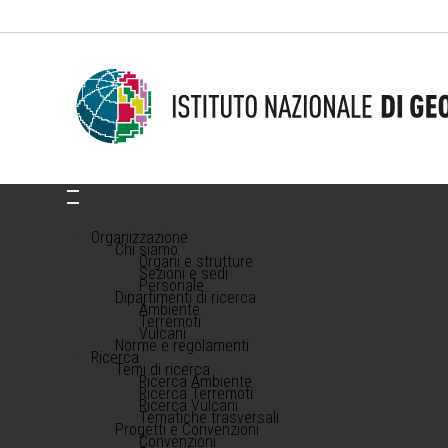
Organizzazione
Chi siamo
Organi e strutture
Sezioni e sedi
Personale
Dipartimenti di ricerca
Ambiente
Terremoti
Vulcani
Norme e regolamenti
Ricerca
Temi di ricerca
Ricerca Ambiente
Ricerca Terremoti
Ricerca Vulcani
Tematiche trasversali
Progetti e Convenzioni
Convenzioni