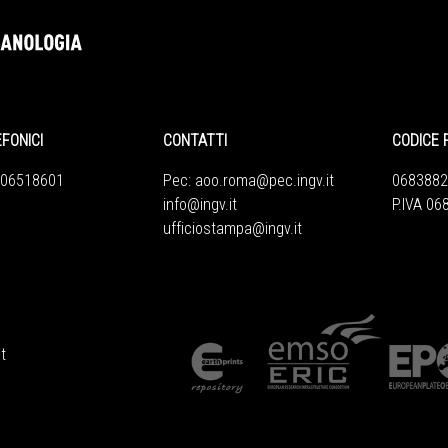
EFONICI
CONTATTI
CODICE 
 06518601
Pec:
aoo.roma@pec.ingv.it
0683882
info@ingv.it
P.IVA 0
ufficiostampa@ingv.it
t