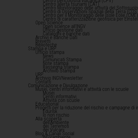
Centro pericolosità vulcanica (CPV)
Centro allerta tsunami (CAT)
Centro Monitoraggio delle attività del Sottosuol
Centro di Osservazioni Spaziali della Terra (COS 
Centro per il Monitoraggio delle Isole Eolie (CME
Centro di caratterizzazione geofisica per Einst
Open Science
Open science all'INGV
Ufficio gestione dati
Cataloghi e banche dati
Archivi e Banche Dati
Brevetti
Biblioteche
Stampa e URP
Ufficio stampa
News
Comunicati Stampa
Note stampa
Rassegna stampa
Archivio Stampa
URP
Archivio INGVNewsletter
Contatti
Comunicazione e Divulgazione
Musei, centri informativi e attività con le scuole
Musei
Centri informativi
Attività con scuole
Educational
Progetti per la riduzione del rischio e campagne di 
Edurisk
Io non rischio
Alla scoperta
dell'Ambiente
dei Terremoti
dei Vulcani
Blog & Canali Social
INGVambiente