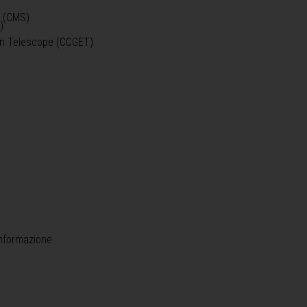
o (CMS)
)
)
ein Telescope (CCGET)
informazione