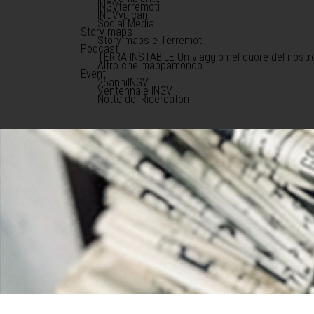
INGVterremoti
INGVvulcani
Social Media
Story maps
Story maps e Terremoti
Podcast
TERRA INSTABILE Un viaggio nel cuore del nostr
Altro che mappamondo
Eventi
25anniINGV
Ventennale INGV
Notte dei Ricercatori