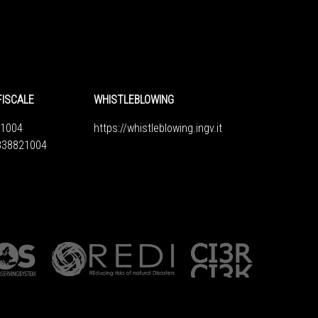
FISCALE
WHISTLEBLOWING
1004
https://whistleblowing.ingv.
it
6838821004