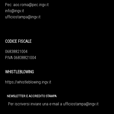
Pec:
aoo.roma@pec.ingv.it
info@ingv.it
ufficiostampa@ingv.it
CODICE FISCALE
06838821004
P.IVA 06838821004
WHISTLEBLOWING
https://whistleblowing.ingv.
it
NEWSLETTER E ACCREDITO STAMPA
Per iscriversi inviare una e-mail a
ufficiostampa@ingv.it