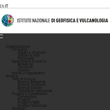
EN
IT
Organizzazione
Chi siamo
Organi e strutture
Sezioni e sedi
Personale
Dipartimenti di ricerca
Ambiente
Terremoti
Vulcani
Norme e regolamenti
Ricerca
Temi di ricerca
Ricerca Ambiente
Ricerca Terremoti
Ricerca Vulcani
Tematiche trasversali
Progetti e Convenzioni
Convenzioni
Progetti
Progetti PNRR
Einstein telescope
Seminari