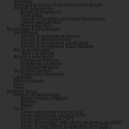
Workshop
International School of Geophysics Enzo Boschi
Prodotti della ricerca
Annals of Geophysics
Earth-prints
Journal of Geoethics and Social Geosciences
Collane editoriali INGV
Monografie INGV
Monitoraggio e infrastrutture
Sorveglianza
Servizio di sorveglianza sismica
Servizio di allerta maremoti
Servizio di sorveglianza vulcani attivi
Servizio di sorveglianza Space Weather
Reti di monitoraggio
l'INGV e le sue reti
Attività in emergenza
Emergenze sismiche
Emergenze vulcaniche
Gruppi di emergenza
Osservatori Geofisici
Osservatori strumentali
Laboratori
Centri di calcolo
Epos
Emso
Risorse e Servizi
Prodotti del Monitoraggio
Report relazioni e rapporti
Bollettini
Mappe
Centri
Centro pericolosità sismica (CPS)
Centro pericolosità vulcanica (CPV)
Centro allerta tsunami (CAT)
Centro Monitoraggio delle attività del Sottosuolo (CMS)
Centro di Osservazioni Spaziali della Terra (COS )