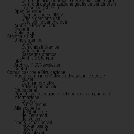
Centro per il Monitoraggio delle Isole Eolie (CME)
Centro di caratterizzazione geofisica per Einstein
Telescope (CCGET)
Open Science
Open science all'INGV
Ufficio gestione dati
Cataloghi e banche dati
Archivi e Banche Dati
Brevetti
Biblioteche
Stampa e URP
Ufficio stampa
News
Comunicati Stampa
Note stampa
Rassegna stampa
Archivio Stampa
URP
Archivio INGVNewsletter
Contatti
Comunicazione e Divulgazione
Musei, centri informativi e attività con le scuole
Musei
Centri informativi
Attività con scuole
Educational
Progetti per la riduzione del rischio e campagne di
informazione
Edurisk
Io non rischio
Alla scoperta
dell'Ambiente
dei Terremoti
dei Vulcani
Blog & Canali Social
INGVambiente
INGVterremoti
INGVvulcani