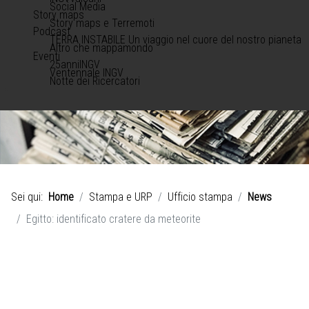
Social Media
Story maps
Story maps e Terremoti
Podcast
TERRA INSTABILE Un viaggio nel cuore del nostro pianeta
Altro che mappamondo
Eventi
25anniINGV
Ventennale INGV
Notte dei Ricercatori
Sei qui:
Home
Stampa e URP
Ufficio stampa
News
Egitto: identificato cratere da meteorite