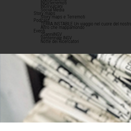
INGVterremoti
INGVvulcani
Social Media
Story maps
Story maps e Terremoti
Podcast
TERRA INSTABILE Un viaggio nel cuore del nostr
Altro che mappamondo
Eventi
25anniINGV
Ventennale INGV
Notte dei Ricercatori