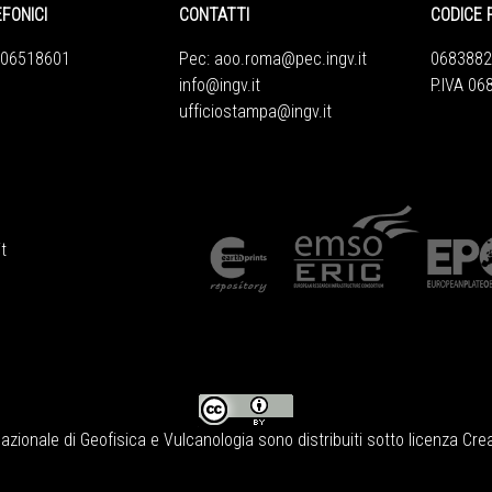
EFONICI
CONTATTI
CODICE 
 06518601
Pec:
aoo.roma@pec.ingv.it
0683882
info@ingv.it
P.IVA 0
ufficiostampa@ingv.it
t
Nazionale di Geofisica e Vulcanologia
sono distribuiti sotto licenza
Crea