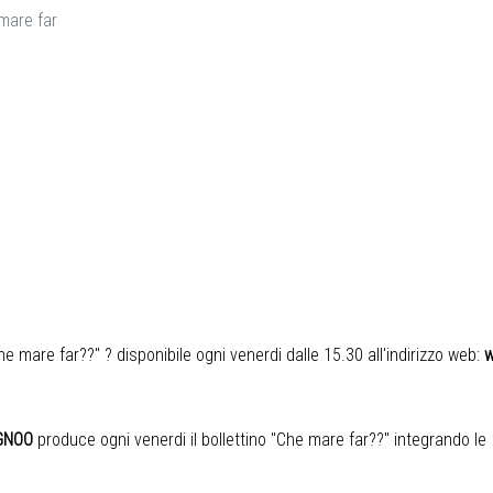
mare far
"Che mare far??" ? disponibile ogni venerdi dalle 15.30 all'indirizzo web:
w
GNOO
produce ogni venerdi il bollettino "Che mare far??" integrando l