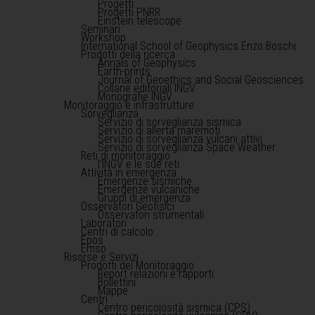
Progetti
Progetti PNRR
Einstein telescope
Seminari
Workshop
International School of Geophysics Enzo Boschi
Prodotti della ricerca
Annals of Geophysics
Earth-prints
Journal of Geoethics and Social Geosciences
Collane editoriali INGV
Monografie INGV
Monitoraggio e infrastrutture
Sorveglianza
Servizio di sorveglianza sismica
Servizio di allerta maremoti
Servizio di sorveglianza vulcani attivi
Servizio di sorveglianza Space Weather
Reti di monitoraggio
l'INGV e le sue reti
Attività in emergenza
Emergenze sismiche
Emergenze vulcaniche
Gruppi di emergenza
Osservatori Geofisici
Osservatori strumentali
Laboratori
Centri di calcolo
Epos
Emso
Risorse e Servizi
Prodotti del Monitoraggio
Report relazioni e rapporti
Bollettini
Mappe
Centri
Centro pericolosità sismica (CPS)