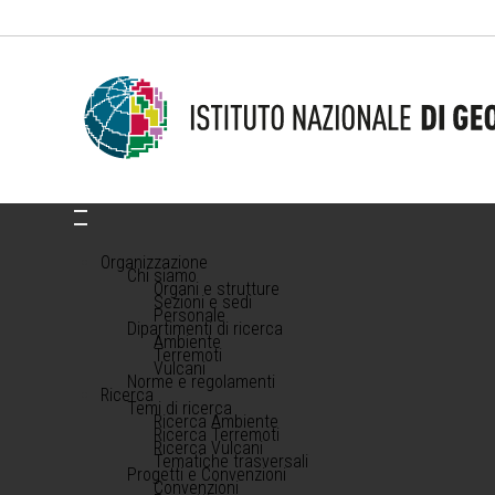
Organizzazione
Chi siamo
Organi e strutture
Sezioni e sedi
Personale
Dipartimenti di ricerca
Ambiente
Terremoti
Vulcani
Norme e regolamenti
Ricerca
Temi di ricerca
Ricerca Ambiente
Ricerca Terremoti
Ricerca Vulcani
Tematiche trasversali
Progetti e Convenzioni
Convenzioni