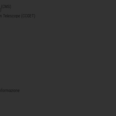
o (CMS)
)
)
ein Telescope (CCGET)
informazione