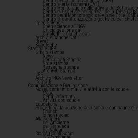
Centro pericolosità vulcanica (CPV)
Centro allerta tsunami (CAT)
Centro Monitoraggio delle attività del Sottosuol
Centro di Osservazioni Spaziali della Terra (COS 
Centro per il Monitoraggio delle Isole Eolie (CME
Centro di caratterizzazione geofisica per Einst
Open Science
Open science all'INGV
Ufficio gestione dati
Cataloghi e banche dati
Archivi e Banche Dati
Brevetti
Biblioteche
Stampa e URP
Ufficio stampa
News
Comunicati Stampa
Note stampa
Rassegna stampa
Archivio Stampa
URP
Archivio INGVNewsletter
Contatti
Comunicazione e Divulgazione
Musei, centri informativi e attività con le scuole
Musei
Centri informativi
Attività con scuole
Educational
Progetti per la riduzione del rischio e campagne di 
Edurisk
Io non rischio
Alla scoperta
dell'Ambiente
dei Terremoti
dei Vulcani
Blog & Canali Social
INGVambiente