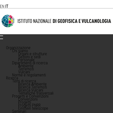
EN
IT
Organizzazione
Chi siamo
Organi e strutture
Sezioni e sedi
Personale
Dipartimenti di ricerca
Ambiente
Terremoti
Vulcani
Norme e regolamenti
Ricerca
Temi di ricerca
Ricerca Ambiente
Ricerca Terremoti
Ricerca Vulcani
Tematiche trasversali
Progetti e Convenzioni
Convenzioni
Progetti
Progetti PNRR
Einstein telescope
Seminari