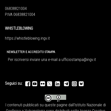
06838821004
P.IVA 06838821004
WHISTLEBLOWING
https://whistleblowing.ingv.
it
NEWSLETTER E ACCREDITO STAMPA
Per iscriversi inviare una e-mail a
ufficiostampa@ingv.it
Seguici su:
I contenuti pubblicati su queste pagine dall'
Istituto Nazionale di
Geofisica e Vulcanologia
sono distribuiti sotto licenza
Creative