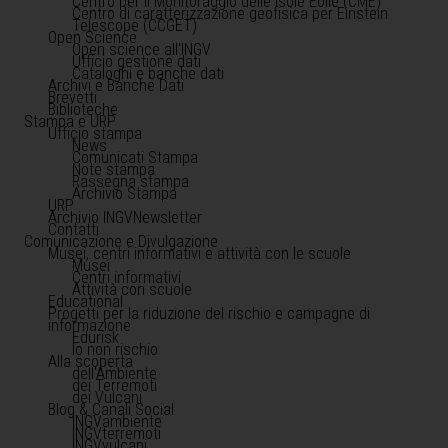
Centro per il Monitoraggio delle Isole Eolie (CME)
Centro di caratterizzazione geofisica per Einstein
Telescope (CCGET)
Open Science
Open science all'INGV
Ufficio gestione dati
Cataloghi e banche dati
Archivi e Banche Dati
Brevetti
Biblioteche
Stampa e URP
Ufficio stampa
News
Comunicati Stampa
Note stampa
Rassegna stampa
Archivio Stampa
URP
Archivio INGVNewsletter
Contatti
Comunicazione e Divulgazione
Musei, centri informativi e attività con le scuole
Musei
Centri informativi
Attività con scuole
Educational
Progetti per la riduzione del rischio e campagne di
informazione
Edurisk
Io non rischio
Alla scoperta
dell'Ambiente
dei Terremoti
dei Vulcani
Blog & Canali Social
INGVambiente
INGVterremoti
INGVvulcani