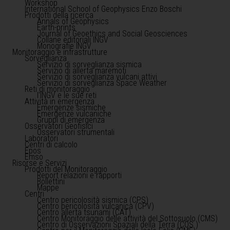
Workshop
International School of Geophysics Enzo Boschi
Prodotti della ricerca
Annals of Geophysics
Earth-prints
Journal of Geoethics and Social Geosciences
Collane editoriali INGV
Monografie INGV
Monitoraggio e infrastrutture
Sorveglianza
Servizio di sorveglianza sismica
Servizio di allerta maremoti
Servizio di sorveglianza vulcani attivi
Servizio di sorveglianza Space Weather
Reti di monitoraggio
l'INGV e le sue reti
Attività in emergenza
Emergenze sismiche
Emergenze vulcaniche
Gruppi di emergenza
Osservatori Geofisici
Osservatori strumentali
Laboratori
Centri di calcolo
Epos
Emso
Risorse e Servizi
Prodotti del Monitoraggio
Report relazioni e rapporti
Bollettini
Mappe
Centri
Centro pericolosità sismica (CPS)
Centro pericolosità vulcanica (CPV)
Centro allerta tsunami (CAT)
Centro Monitoraggio delle attività del Sottosuolo (CMS)
Centro di Osservazioni Spaziali della Terra (COS )