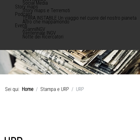
Social Media
Story maps
Story maps e Terremoti
Podcast
TERRA INSTABILE Un viaggio nel cuore del nostro pianeta
Altro che mappamondo
Eventi
25anniINGV
Ventennale INGV
Notte dei Ricercatori
Sei qui:
Home
Stampa e URP
URP