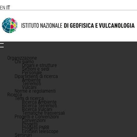
EN
IT
Organizzazione
Chi siamo
Organi e strutture
Sezioni e sedi
Personale
Dipartimenti di ricerca
Ambiente
Terremoti
Vulcani
Norme e regolamenti
Ricerca
Temi di ricerca
Ricerca Ambiente
Ricerca Terremoti
Ricerca Vulcani
Tematiche trasversali
Progetti e Convenzioni
Convenzioni
Progetti
Progetti PNRR
Einstein telescope
Seminari