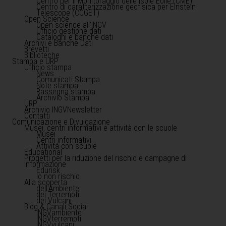
Centro per il Monitoraggio delle Isole Eolie (CME)
Centro di caratterizzazione geofisica per Einstein
Telescope (CCGET)
Open Science
Open science all'INGV
Ufficio gestione dati
Cataloghi e banche dati
Archivi e Banche Dati
Brevetti
Biblioteche
Stampa e URP
Ufficio stampa
News
Comunicati Stampa
Note stampa
Rassegna stampa
Archivio Stampa
URP
Archivio INGVNewsletter
Contatti
Comunicazione e Divulgazione
Musei, centri informativi e attività con le scuole
Musei
Centri informativi
Attività con scuole
Educational
Progetti per la riduzione del rischio e campagne di
informazione
Edurisk
Io non rischio
Alla scoperta
dell'Ambiente
dei Terremoti
dei Vulcani
Blog & Canali Social
INGVambiente
INGVterremoti
INGVvulcani