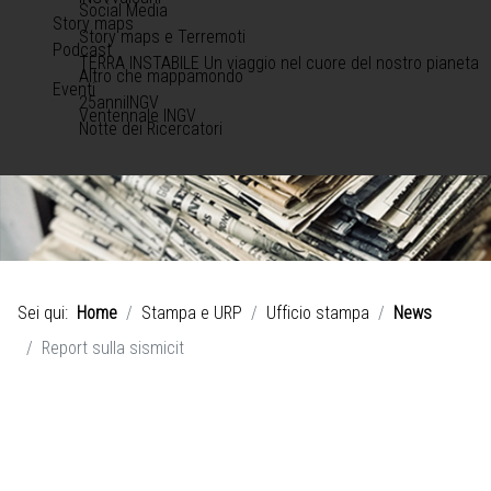
Social Media
Story maps
Story maps e Terremoti
Podcast
TERRA INSTABILE Un viaggio nel cuore del nostro pianeta
Altro che mappamondo
Eventi
25anniINGV
Ventennale INGV
Notte dei Ricercatori
Sei qui:
Home
Stampa e URP
Ufficio stampa
News
Report sulla sismicit