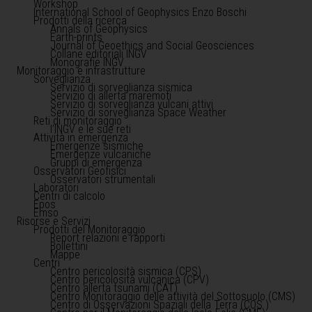
Workshop
International School of Geophysics Enzo Boschi
Prodotti della ricerca
Annals of Geophysics
Earth-prints
Journal of Geoethics and Social Geosciences
Collane editoriali INGV
Monografie INGV
Monitoraggio e infrastrutture
Sorveglianza
Servizio di sorveglianza sismica
Servizio di allerta maremoti
Servizio di sorveglianza vulcani attivi
Servizio di sorveglianza Space Weather
Reti di monitoraggio
l'INGV e le sue reti
Attività in emergenza
Emergenze sismiche
Emergenze vulcaniche
Gruppi di emergenza
Osservatori Geofisici
Osservatori strumentali
Laboratori
Centri di calcolo
Epos
Emso
Risorse e Servizi
Prodotti del Monitoraggio
Report relazioni e rapporti
Bollettini
Mappe
Centri
Centro pericolosità sismica (CPS)
Centro pericolosità vulcanica (CPV)
Centro allerta tsunami (CAT)
Centro Monitoraggio delle attività del Sottosuolo (CMS)
Centro di Osservazioni Spaziali della Terra (COS )