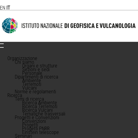
EN
IT
Organizzazione
Chi siamo
Organi e strutture
Sezioni e sedi
Personale
Dipartimenti di ricerca
Ambiente
Terremoti
Vulcani
Norme e regolamenti
Ricerca
Temi di ricerca
Ricerca Ambiente
Ricerca Terremoti
Ricerca Vulcani
Tematiche trasversali
Progetti e Convenzioni
Convenzioni
Progetti
Progetti PNRR
Einstein telescope
Seminari