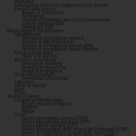
Workshop
International School of Geophysics Enzo Boschi
Prodotti della ricerca
Annals of Geophysics
Earth-prints
Journal of Geoethics and Social Geosciences
Collane editoriali INGV
Monografie INGV
Monitoraggio e infrastrutture
Sorveglianza
Servizio di sorveglianza sismica
Servizio di allerta maremoti
Servizio di sorveglianza vulcani attivi
Servizio di sorveglianza Space Weather
Reti di monitoraggio
l'INGV e le sue reti
Attività in emergenza
Emergenze sismiche
Emergenze vulcaniche
Gruppi di emergenza
Osservatori Geofisici
Osservatori strumentali
Laboratori
Centri di calcolo
Epos
Emso
Risorse e Servizi
Prodotti del Monitoraggio
Report relazioni e rapporti
Bollettini
Mappe
Centri
Centro pericolosità sismica (CPS)
Centro pericolosità vulcanica (CPV)
Centro allerta tsunami (CAT)
Centro Monitoraggio delle attività del Sottosuolo (CMS)
Centro di Osservazioni Spaziali della Terra (COS )