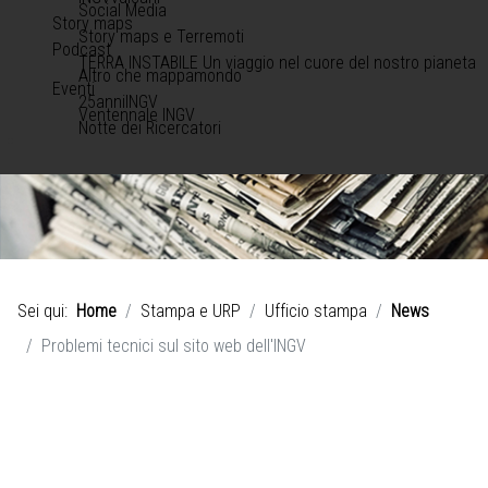
Social Media
Story maps
Story maps e Terremoti
Podcast
TERRA INSTABILE Un viaggio nel cuore del nostro pianeta
Altro che mappamondo
Eventi
25anniINGV
Ventennale INGV
Notte dei Ricercatori
Sei qui:
Home
Stampa e URP
Ufficio stampa
News
Problemi tecnici sul sito web dell'INGV