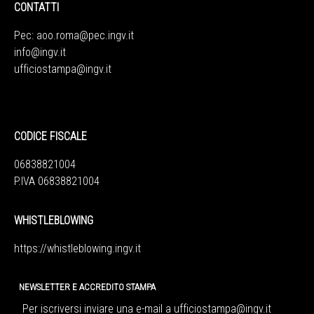
CONTATTI
Pec:
aoo.roma@pec.ingv.it
info@ingv.it
ufficiostampa@ingv.it
CODICE FISCALE
06838821004
P.IVA 06838821004
WHISTLEBLOWING
https://whistleblowing.ingv.
it
NEWSLETTER E ACCREDITO STAMPA
Per iscriversi inviare una e-mail a
ufficiostampa@ingv.it