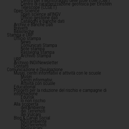
Centro per il Monitoraggio delle Isole Eolie (CME)
Centro di caratterizzazione geofisica per Einstein
Telescope (CCGET)
Open Science
Open science all'INGV
Ufficio gestione dati
Cataloghi e banche dati
Archivi e Banche Dati
Brevetti
Biblioteche
Stampa e URP
Ufficio stampa
News
Comunicati Stampa
Note stampa
Rassegna stampa
Archivio Stampa
URP
Archivio INGVNewsletter
Contatti
Comunicazione e Divulgazione
Musei, centri informativi e attività con le scuole
Musei
Centri informativi
Attività con scuole
Educational
Progetti per la riduzione del rischio e campagne di
informazione
Edurisk
Io non rischio
Alla scoperta
dell'Ambiente
dei Terremoti
dei Vulcani
Blog & Canali Social
INGVambiente
INGVterremoti
INGVvulcani