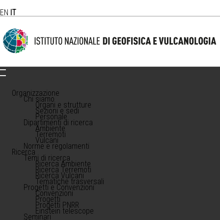
EN
IT
Organizzazione
Chi siamo
Organi e strutture
Sezioni e sedi
Personale
Dipartimenti di ricerca
Ambiente
Terremoti
Vulcani
Norme e regolamenti
Ricerca
Temi di ricerca
Ricerca Ambiente
Ricerca Terremoti
Ricerca Vulcani
Tematiche trasversali
Progetti e Convenzioni
Convenzioni
Progetti
Progetti PNRR
Einstein telescope
Seminari