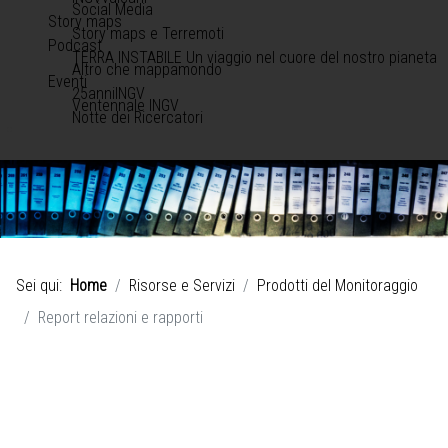
Social Media
Story maps
Story maps e Terremoti
Podcast
TERRA INSTABILE Un viaggio nel cuore del nostro pianeta
Altro che mappamondo
Eventi
25anniINGV
Ventennale INGV
Notte dei Ricercatori
Sei qui:
Home
Risorse e Servizi
Prodotti del Monitoraggio
Report relazioni e rapporti