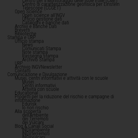
Centro per il Monitoraggio delle Isole Eolie (CME)
Centro di caratterizzazione geofisica per Einstein
Telescope (CCGET)
Open Science
Open science all'INGV
Ufficio gestione dati
Cataloghi e banche dati
Archivi e Banche Dati
Brevetti
Biblioteche
Stampa e URP
Ufficio stampa
News
Comunicati Stampa
Note stampa
Rassegna stampa
Archivio Stampa
URP
Archivio INGVNewsletter
Contatti
Comunicazione e Divulgazione
Musei, centri informativi e attività con le scuole
Musei
Centri informativi
Attività con scuole
Educational
Progetti per la riduzione del rischio e campagne di
informazione
Edurisk
Io non rischio
Alla scoperta
dell'Ambiente
dei Terremoti
dei Vulcani
Blog & Canali Social
INGVambiente
INGVterremoti
INGVvulcani