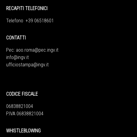
RECAPITI TELEFONICI
Telefono +39 06518601
CONTATTI
Pec:
aoo.roma@pec.ingv.it
info@ingv.it
ufficiostampa@ingv.it
CODICE FISCALE
06838821004
P.IVA 06838821004
WHISTLEBLOWING