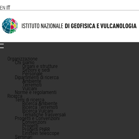
EN
IT
Organizzazione
Chi siamo
Organi e strutture
Sezioni e sedi
Personale
Dipartimenti di ricerca
Ambiente
Terremoti
Vulcani
Norme e regolamenti
Ricerca
Temi di ricerca
Ricerca Ambiente
Ricerca Terremoti
Ricerca Vulcani
Tematiche trasversali
Progetti e Convenzioni
Convenzioni
Progetti
Progetti PNRR
Einstein telescope
Seminari