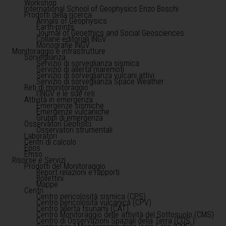
Workshop
International School of Geophysics Enzo Boschi
Prodotti della ricerca
Annals of Geophysics
Earth-prints
Journal of Geoethics and Social Geosciences
Collane editoriali INGV
Monografie INGV
Monitoraggio e infrastrutture
Sorveglianza
Servizio di sorveglianza sismica
Servizio di allerta maremoti
Servizio di sorveglianza vulcani attivi
Servizio di sorveglianza Space Weather
Reti di monitoraggio
l'INGV e le sue reti
Attività in emergenza
Emergenze sismiche
Emergenze vulcaniche
Gruppi di emergenza
Osservatori Geofisici
Osservatori strumentali
Laboratori
Centri di calcolo
Epos
Emso
Risorse e Servizi
Prodotti del Monitoraggio
Report relazioni e rapporti
Bollettini
Mappe
Centri
Centro pericolosità sismica (CPS)
Centro pericolosità vulcanica (CPV)
Centro allerta tsunami (CAT)
Centro Monitoraggio delle attività del Sottosuolo (CMS)
Centro di Osservazioni Spaziali della Terra (COS )