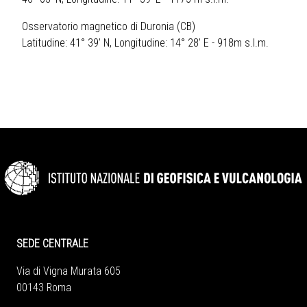
Osservatorio magnetico di Duronia (CB)
Latitudine: 41° 39’ N, Longitudine: 14° 28’ E - 918m s.l.m.
SEDE CENTRALE
Via di Vigna Murata 605
00143 Roma