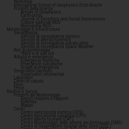
Workshop
International School of Geophysics Enzo Boschi
Prodotti della ricerca
Annals of Geophysics
Earth-prints
Journal of Geoethics and Social Geosciences
Collane editoriali INGV
Monografie INGV
Monitoraggio e infrastrutture
Sorveglianza
Servizio di sorveglianza sismica
Servizio di allerta maremoti
Servizio di sorveglianza vulcani attivi
Servizio di sorveglianza Space Weather
Reti di monitoraggio
l'INGV e le sue reti
Attività in emergenza
Emergenze sismiche
Emergenze vulcaniche
Gruppi di emergenza
Osservatori Geofisici
Osservatori strumentali
Laboratori
Centri di calcolo
Epos
Emso
Risorse e Servizi
Prodotti del Monitoraggio
Report relazioni e rapporti
Bollettini
Mappe
Centri
Centro pericolosità sismica (CPS)
Centro pericolosità vulcanica (CPV)
Centro allerta tsunami (CAT)
Centro Monitoraggio delle attività del Sottosuolo (CMS)
Centro di Osservazioni Spaziali della Terra (COS )