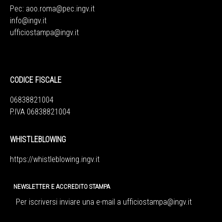
Pec:
aoo.roma@pec.ingv.it
info@ingv.it
ufficiostampa@ingv.it
CODICE FISCALE
06838821004
P.IVA 06838821004
WHISTLEBLOWING
https://whistleblowing.ingv.
it
NEWSLETTER E ACCREDITO STAMPA
Per iscriversi inviare una e-mail a
ufficiostampa@ingv.it