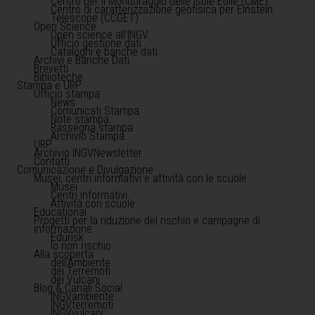
Centro per il Monitoraggio delle Isole Eolie (CME)
Centro di caratterizzazione geofisica per Einstein
Telescope (CCGET)
Open Science
Open science all'INGV
Ufficio gestione dati
Cataloghi e banche dati
Archivi e Banche Dati
Brevetti
Biblioteche
Stampa e URP
Ufficio stampa
News
Comunicati Stampa
Note stampa
Rassegna stampa
Archivio Stampa
URP
Archivio INGVNewsletter
Contatti
Comunicazione e Divulgazione
Musei, centri informativi e attività con le scuole
Musei
Centri informativi
Attività con scuole
Educational
Progetti per la riduzione del rischio e campagne di
informazione
Edurisk
Io non rischio
Alla scoperta
dell'Ambiente
dei Terremoti
dei Vulcani
Blog & Canali Social
INGVambiente
INGVterremoti
INGVvulcani