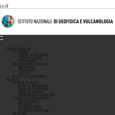
EN
IT
Organizzazione
Chi siamo
Organi e strutture
Sezioni e sedi
Personale
Dipartimenti di ricerca
Ambiente
Terremoti
Vulcani
Norme e regolamenti
Ricerca
Temi di ricerca
Ricerca Ambiente
Ricerca Terremoti
Ricerca Vulcani
Tematiche trasversali
Progetti e Convenzioni
Convenzioni
Progetti
Progetti PNRR
Einstein telescope
Seminari