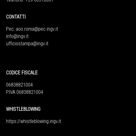
CONTATTI
Pec:
aoo.roma@pec.ingv.it
info@ingv.it
ufficiostampa@ingv.it
CODICE FISCALE
06838821004
P.IVA 06838821004
WHISTLEBLOWING
https://whistleblowing.ingv.
it