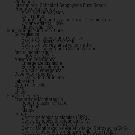
Workshop
International School of Geophysics Enzo Boschi
Prodotti della ricerca
Annals of Geophysics
Earth-prints
Journal of Geoethics and Social Geosciences
Collane editoriali INGV
Monografie INGV
Monitoraggio e infrastrutture
Sorveglianza
Servizio di sorveglianza sismica
Servizio di allerta maremoti
Servizio di sorveglianza vulcani attivi
Servizio di sorveglianza Space Weather
Reti di monitoraggio
l'INGV e le sue reti
Attività in emergenza
Emergenze sismiche
Emergenze vulcaniche
Gruppi di emergenza
Osservatori Geofisici
Osservatori strumentali
Laboratori
Centri di calcolo
Epos
Emso
Risorse e Servizi
Prodotti del Monitoraggio
Report relazioni e rapporti
Bollettini
Mappe
Centri
Centro pericolosità sismica (CPS)
Centro pericolosità vulcanica (CPV)
Centro allerta tsunami (CAT)
Centro Monitoraggio delle attività del Sottosuolo (CMS)
Centro di Osservazioni Spaziali della Terra (COS )