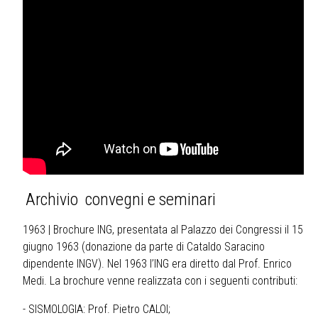
Archivio convegni e seminari
1963
| Brochure ING, presentata al Palazzo dei Congressi il 15
giugno 1963 (donazione da parte di Cataldo Saracino
dipendente INGV). Nel 1963 l’ING era diretto dal Prof. Enrico
Medi. La brochure venne realizzata con i seguenti contributi:
- SISMOLOGIA: Prof. Pietro CALOI;