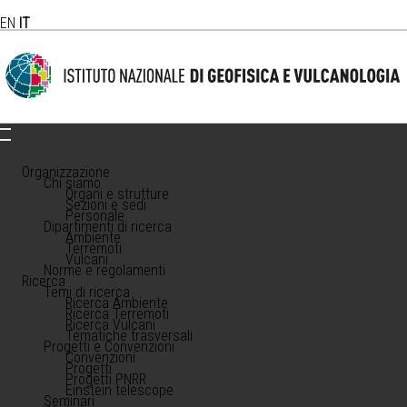
EN
IT
Organizzazione
Chi siamo
Organi e strutture
Sezioni e sedi
Personale
Dipartimenti di ricerca
Ambiente
Terremoti
Vulcani
Norme e regolamenti
Ricerca
Temi di ricerca
Ricerca Ambiente
Ricerca Terremoti
Ricerca Vulcani
Tematiche trasversali
Progetti e Convenzioni
Convenzioni
Progetti
Progetti PNRR
Einstein telescope
Seminari