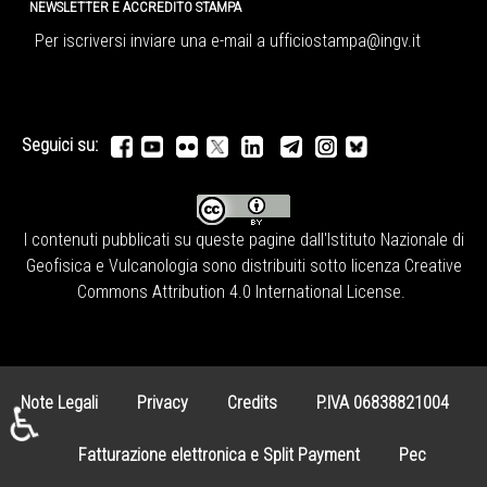
NEWSLETTER E ACCREDITO STAMPA
Per iscriversi inviare una e-mail a
ufficiostampa@ingv.it
Seguici su:
I contenuti pubblicati su queste pagine dall'
Istituto Nazionale di
Geofisica e Vulcanologia
sono distribuiti sotto licenza
Creative
Commons Attribution 4.0 International License
.
Note Legali
Privacy
Credits
P.IVA 06838821004
♿
Fatturazione elettronica e Split Payment
Pec