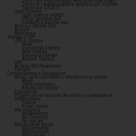
Centro per il Monitoraggio delle Isole Eolie (CME)
Centro di caratterizzazione geofisica per Einstein
Telescope (CCGET)
Open Science
Open science all'INGV
Ufficio gestione dati
Cataloghi e banche dati
Archivi e Banche Dati
Brevetti
Biblioteche
Stampa e URP
Ufficio stampa
News
Comunicati Stampa
Note stampa
Rassegna stampa
Archivio Stampa
URP
Archivio INGVNewsletter
Contatti
Comunicazione e Divulgazione
Musei, centri informativi e attività con le scuole
Musei
Centri informativi
Attività con scuole
Educational
Progetti per la riduzione del rischio e campagne di
informazione
Edurisk
Io non rischio
Alla scoperta
dell'Ambiente
dei Terremoti
dei Vulcani
Blog & Canali Social
INGVambiente
INGVterremoti
INGVvulcani