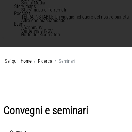
Social Media
Story maps
Story maps e Terremoti
Podcast
TERRA INSTABILE Un viaggio nel cuore del nostro pianeta
Altro che mappamondo
Eventi
25anniINGV
Ventennale INGV
Notte dei Ricercatori
Sei qui:
Home
Ricerca
Seminari
Convegni e seminari
Seminari