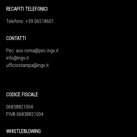
RECAPITI TELEFONICI
Telefono +39 06518601
CONTATTI
Pec:
aoo.roma@pec.ingv.it
info@ingv.it
ufficiostampa@ingv.it
CODICE FISCALE
06838821004
P.IVA 06838821004
WHISTLEBLOWING