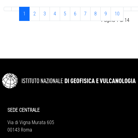
1
2
3
4
5
6
7
8
9
10
Pagina 1 di 14
SEDE CENTRALE
Via di Vigna Murata 605
00143 Roma