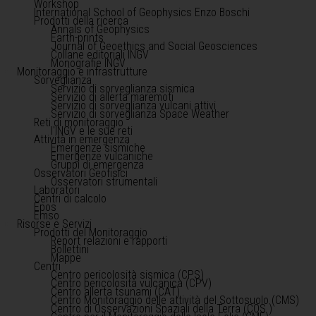
Workshop
International School of Geophysics Enzo Boschi
Prodotti della ricerca
Annals of Geophysics
Earth-prints
Journal of Geoethics and Social Geosciences
Collane editoriali INGV
Monografie INGV
Monitoraggio e infrastrutture
Sorveglianza
Servizio di sorveglianza sismica
Servizio di allerta maremoti
Servizio di sorveglianza vulcani attivi
Servizio di sorveglianza Space Weather
Reti di monitoraggio
l'INGV e le sue reti
Attività in emergenza
Emergenze sismiche
Emergenze vulcaniche
Gruppi di emergenza
Osservatori Geofisici
Osservatori strumentali
Laboratori
Centri di calcolo
Epos
Emso
Risorse e Servizi
Prodotti del Monitoraggio
Report relazioni e rapporti
Bollettini
Mappe
Centri
Centro pericolosità sismica (CPS)
Centro pericolosità vulcanica (CPV)
Centro allerta tsunami (CAT)
Centro Monitoraggio delle attività del Sottosuolo (CMS)
Centro di Osservazioni Spaziali della Terra (COS )