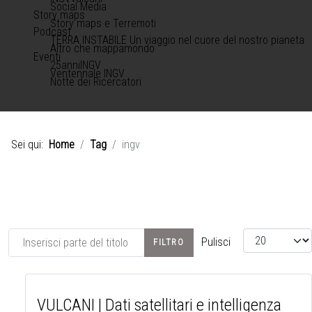
Social Media
Story maps
Story maps e Terremoti
Podcast
TERRA INSTABILE Un viaggio nel cuore del nostro pianeta
Altro che mappamondo
Eventi
25anniINGV
Ventennale INGV
Notte dei Ricercatori
Sei qui:
Home
Tag
ingv
Inserisci parte del titolo
Visualizza #
Pulisci
FILTRO
VULCANI | Dati satellitari e intelligenza