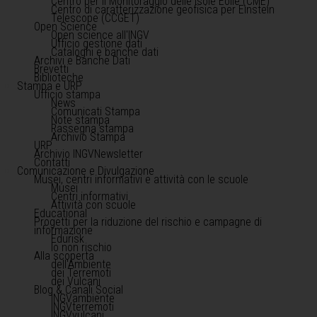
Centro per il Monitoraggio delle Isole Eolie (CME)
Centro di caratterizzazione geofisica per Einstein
Telescope (CCGET)
Open Science
Open science all'INGV
Ufficio gestione dati
Cataloghi e banche dati
Archivi e Banche Dati
Brevetti
Biblioteche
Stampa e URP
Ufficio stampa
News
Comunicati Stampa
Note stampa
Rassegna stampa
Archivio Stampa
URP
Archivio INGVNewsletter
Contatti
Comunicazione e Divulgazione
Musei, centri informativi e attività con le scuole
Musei
Centri informativi
Attività con scuole
Educational
Progetti per la riduzione del rischio e campagne di
informazione
Edurisk
Io non rischio
Alla scoperta
dell'Ambiente
dei Terremoti
dei Vulcani
Blog & Canali Social
INGVambiente
INGVterremoti
INGVvulcani