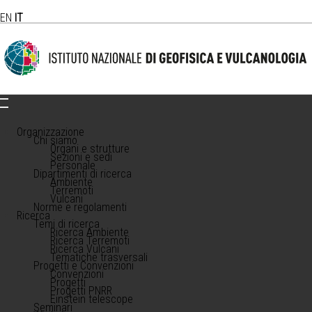
EN
IT
Organizzazione
Chi siamo
Organi e strutture
Sezioni e sedi
Personale
Dipartimenti di ricerca
Ambiente
Terremoti
Vulcani
Norme e regolamenti
Ricerca
Temi di ricerca
Ricerca Ambiente
Ricerca Terremoti
Ricerca Vulcani
Tematiche trasversali
Progetti e Convenzioni
Convenzioni
Progetti
Progetti PNRR
Einstein telescope
Seminari