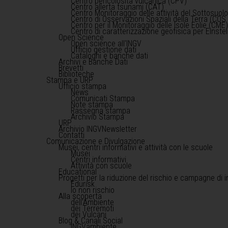
Centro pericolosità vulcanica (CPV)
Centro allerta tsunami (CAT)
Centro Monitoraggio delle attività del Sottosuol
Centro di Osservazioni Spaziali della Terra (COS 
Centro per il Monitoraggio delle Isole Eolie (CME
Centro di caratterizzazione geofisica per Einst
Open Science
Open science all'INGV
Ufficio gestione dati
Cataloghi e banche dati
Archivi e Banche Dati
Brevetti
Biblioteche
Stampa e URP
Ufficio stampa
News
Comunicati Stampa
Note stampa
Rassegna stampa
Archivio Stampa
URP
Archivio INGVNewsletter
Contatti
Comunicazione e Divulgazione
Musei, centri informativi e attività con le scuole
Musei
Centri informativi
Attività con scuole
Educational
Progetti per la riduzione del rischio e campagne di 
Edurisk
Io non rischio
Alla scoperta
dell'Ambiente
dei Terremoti
dei Vulcani
Blog & Canali Social
INGVambiente