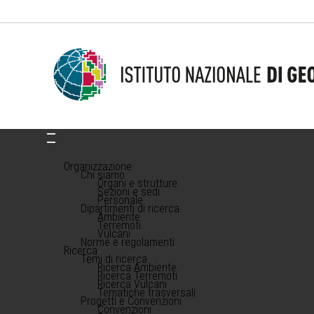
Organizzazione
Chi siamo
Organi e strutture
Sezioni e sedi
Personale
Dipartimenti di ricerca
Ambiente
Terremoti
Vulcani
Norme e regolamenti
Ricerca
Temi di ricerca
Ricerca Ambiente
Ricerca Terremoti
Ricerca Vulcani
Tematiche trasversali
Progetti e Convenzioni
Convenzioni