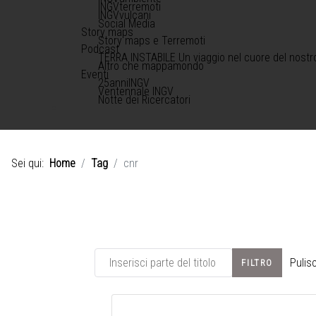
INGVterremoti
INGVvulcani
Social Media
Story maps
Story maps e Terremoti
Podcast
TERRA INSTABILE Un viaggio nel cuore del nostr
Altro che mappamondo
Eventi
25anniINGV
Ventennale INGV
Notte dei Ricercatori
Sei qui:
Home
Tag
cnr
Inserisci parte del titolo
Pulisc
FILTRO