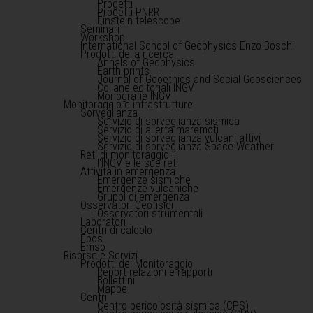
Progetti
Progetti PNRR
Einstein telescope
Seminari
Workshop
International School of Geophysics Enzo Boschi
Prodotti della ricerca
Annals of Geophysics
Earth-prints
Journal of Geoethics and Social Geosciences
Collane editoriali INGV
Monografie INGV
Monitoraggio e infrastrutture
Sorveglianza
Servizio di sorveglianza sismica
Servizio di allerta maremoti
Servizio di sorveglianza vulcani attivi
Servizio di sorveglianza Space Weather
Reti di monitoraggio
l'INGV e le sue reti
Attività in emergenza
Emergenze sismiche
Emergenze vulcaniche
Gruppi di emergenza
Osservatori Geofisici
Osservatori strumentali
Laboratori
Centri di calcolo
Epos
Emso
Risorse e Servizi
Prodotti del Monitoraggio
Report relazioni e rapporti
Bollettini
Mappe
Centri
Centro pericolosità sismica (CPS)