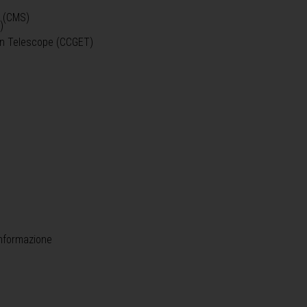
o (CMS)
)
)
ein Telescope (CCGET)
informazione