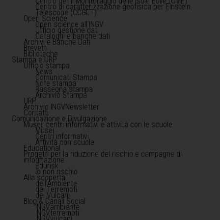
Centro per il Monitoraggio delle Isole Eolie (CME)
Centro di caratterizzazione geofisica per Einstein
Telescope (CCGET)
Open Science
Open science all'INGV
Ufficio gestione dati
Cataloghi e banche dati
Archivi e Banche Dati
Brevetti
Biblioteche
Stampa e URP
Ufficio stampa
News
Comunicati Stampa
Note stampa
Rassegna stampa
Archivio Stampa
URP
Archivio INGVNewsletter
Contatti
Comunicazione e Divulgazione
Musei, centri informativi e attività con le scuole
Musei
Centri informativi
Attività con scuole
Educational
Progetti per la riduzione del rischio e campagne di
informazione
Edurisk
Io non rischio
Alla scoperta
dell'Ambiente
dei Terremoti
dei Vulcani
Blog & Canali Social
INGVambiente
INGVterremoti
INGVvulcani