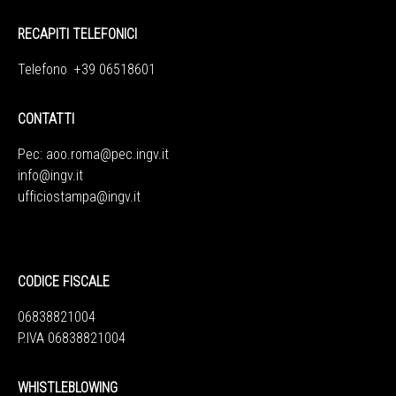
RECAPITI TELEFONICI
Telefono +39 06518601
CONTATTI
Pec:
aoo.roma@pec.ingv.it
info@ingv.it
ufficiostampa@ingv.it
CODICE FISCALE
06838821004
P.IVA 06838821004
WHISTLEBLOWING