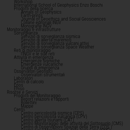
Workshop
International School of Geophysics Enzo Boschi
Prodotti della ricerca
Annals of Geophysics
Earth-prints
Journal of Geoethics and Social Geosciences
Collane editoriali INGV
Monografie INGV
Monitoraggio e infrastrutture
Sorveglianza
Servizio di sorveglianza sismica
Servizio di allerta maremoti
Servizio di sorveglianza vulcani attivi
Servizio di sorveglianza Space Weather
Reti di monitoraggio
l'INGV e le sue reti
Attività in emergenza
Emergenze sismiche
Emergenze vulcaniche
Gruppi di emergenza
Osservatori Geofisici
Osservatori strumentali
Laboratori
Centri di calcolo
Epos
Emso
Risorse e Servizi
Prodotti del Monitoraggio
Report relazioni e rapporti
Bollettini
Mappe
Centri
Centro pericolosità sismica (CPS)
Centro pericolosità vulcanica (CPV)
Centro allerta tsunami (CAT)
Centro Monitoraggio delle attività del Sottosuolo (CMS)
Centro di Osservazioni Spaziali della Terra (COS )