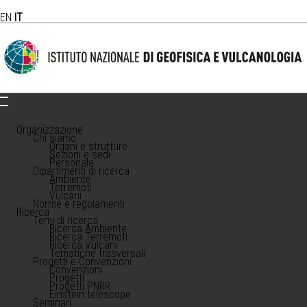
EN
IT
Organizzazione
Chi siamo
Organi e strutture
Sezioni e sedi
Personale
Dipartimenti di ricerca
Ambiente
Terremoti
Vulcani
Norme e regolamenti
Ricerca
Temi di ricerca
Ricerca Ambiente
Ricerca Terremoti
Ricerca Vulcani
Tematiche trasversali
Progetti e Convenzioni
Convenzioni
Progetti
Progetti PNRR
Einstein telescope
Seminari