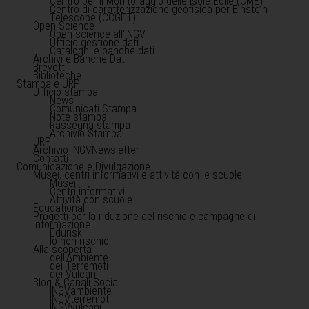
Centro per il Monitoraggio delle Isole Eolie (CME)
Centro di caratterizzazione geofisica per Einstein
Telescope (CCGET)
Open Science
Open science all'INGV
Ufficio gestione dati
Cataloghi e banche dati
Archivi e Banche Dati
Brevetti
Biblioteche
Stampa e URP
Ufficio stampa
News
Comunicati Stampa
Note stampa
Rassegna stampa
Archivio Stampa
URP
Archivio INGVNewsletter
Contatti
Comunicazione e Divulgazione
Musei, centri informativi e attività con le scuole
Musei
Centri informativi
Attività con scuole
Educational
Progetti per la riduzione del rischio e campagne di
informazione
Edurisk
Io non rischio
Alla scoperta
dell'Ambiente
dei Terremoti
dei Vulcani
Blog & Canali Social
INGVambiente
INGVterremoti
INGVvulcani