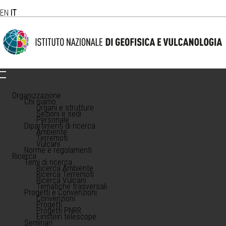
EN
IT
Organizzazione
Chi siamo
Organi e strutture
Sezioni e sedi
Personale
Dipartimenti di ricerca
Ambiente
Terremoti
Vulcani
Norme e regolamenti
Ricerca
Temi di ricerca
Ricerca Ambiente
Ricerca Terremoti
Ricerca Vulcani
Tematiche trasversali
Progetti e Convenzioni
Convenzioni
Progetti
Progetti PNRR
Einstein telescope
Seminari