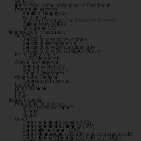
Workshop
International School of Geophysics Enzo Boschi
Prodotti della ricerca
Annals of Geophysics
Earth-prints
Journal of Geoethics and Social Geosciences
Collane editoriali INGV
Monografie INGV
Monitoraggio e infrastrutture
Sorveglianza
Servizio di sorveglianza sismica
Servizio di allerta maremoti
Servizio di sorveglianza vulcani attivi
Servizio di sorveglianza Space Weather
Reti di monitoraggio
l'INGV e le sue reti
Attività in emergenza
Emergenze sismiche
Emergenze vulcaniche
Gruppi di emergenza
Osservatori Geofisici
Osservatori strumentali
Laboratori
Centri di calcolo
Epos
Emso
Risorse e Servizi
Prodotti del Monitoraggio
Report relazioni e rapporti
Bollettini
Mappe
Centri
Centro pericolosità sismica (CPS)
Centro pericolosità vulcanica (CPV)
Centro allerta tsunami (CAT)
Centro Monitoraggio delle attività del Sottosuolo (CMS)
Centro di Osservazioni Spaziali della Terra (COS )