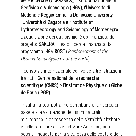
delle Ricerche (CNR-ISMAR)
,
l’
Istituto Nazionale di
Geofisica e Vulcanologia (INGV)
, l
’Università di
Modena e Reggio Emilia,
la
Dalhousie University,
l’
Università di Zagabria e
l’
Institute of
Hydrometeorology and Seismology of Montenegro.
L’acquisizione dei dati sismici è co-finanziata dal
progetto
SAKURA,
linea di ricerca finanziata dal
programma INGV
ROSE
(
Reinforcement of the
Observational Systems of the Earth
).
Il consorzio internazionale coinvolge altre istituzioni
fra cui il
Centre national de la recherche
scientifique (CNRS)
e l’
Institut de Physique du Globe
de Paris (IPGP)
.
I risultati attesi potranno contribuire alla ricerca di
base e alla valutazione dei rischi naturali,
migliorando la conoscenza della sismicità offshore
e delle strutture attive del Mare Adriatico, con
possibili ricadute per la sicurezza delle coste e delle