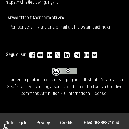
https://whistleblowing.ingv.
it
NEWSLETTER E ACCREDITO STAMPA
Per iscriversi inviare una e-mail a
ufficiostampa@ingv.it
Seguici su:
I contenuti pubblicati su queste pagine dall'
Istituto Nazionale di
Geofisica e Vulcanologia
sono distribuiti sotto licenza
Creative
Commons Attribution 4.0 International License
.
Note Legali
Privacy
Credits
P.IVA 06838821004
♿