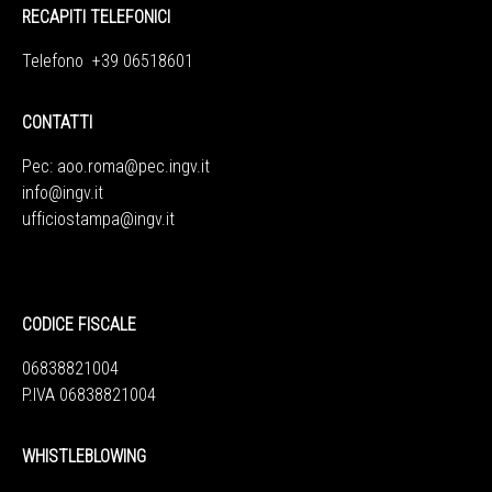
RECAPITI TELEFONICI
Telefono +39 06518601
CONTATTI
Pec:
aoo.roma@pec.ingv.it
info@ingv.it
ufficiostampa@ingv.it
CODICE FISCALE
06838821004
P.IVA 06838821004
WHISTLEBLOWING