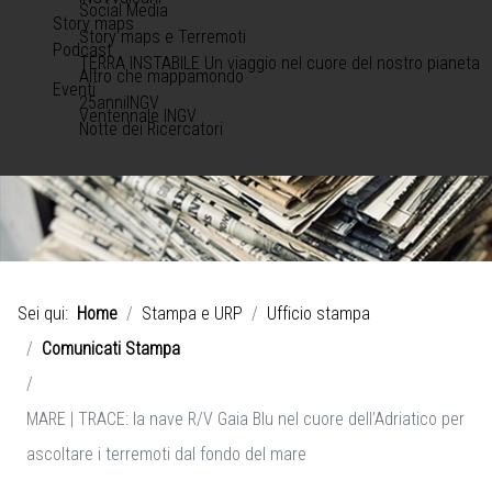
Social Media
Story maps
Story maps e Terremoti
Podcast
TERRA INSTABILE Un viaggio nel cuore del nostro pianeta
Altro che mappamondo
Eventi
25anniINGV
Ventennale INGV
Notte dei Ricercatori
Sei qui:
Home
Stampa e URP
Ufficio stampa
Comunicati Stampa
MARE | TRACE: la nave R/V Gaia Blu nel cuore dell’Adriatico per
ascoltare i terremoti dal fondo del mare