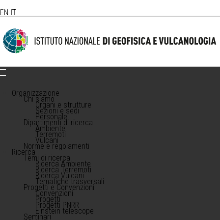
EN
IT
Organizzazione
Chi siamo
Organi e strutture
Sezioni e sedi
Personale
Dipartimenti di ricerca
Ambiente
Terremoti
Vulcani
Norme e regolamenti
Ricerca
Temi di ricerca
Ricerca Ambiente
Ricerca Terremoti
Ricerca Vulcani
Tematiche trasversali
Progetti e Convenzioni
Convenzioni
Progetti
Progetti PNRR
Einstein telescope
Seminari