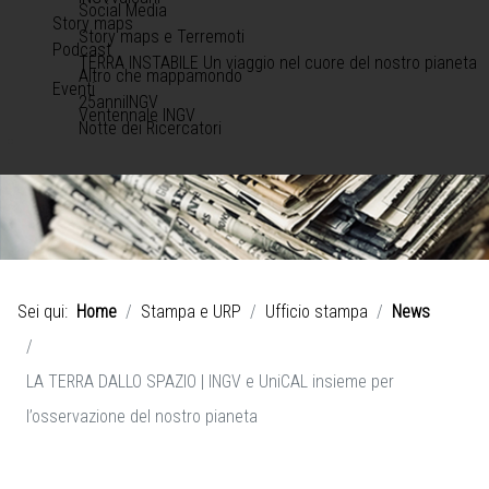
Social Media
Story maps
Story maps e Terremoti
Podcast
TERRA INSTABILE Un viaggio nel cuore del nostro pianeta
Altro che mappamondo
Eventi
25anniINGV
Ventennale INGV
Notte dei Ricercatori
Sei qui:
Home
Stampa e URP
Ufficio stampa
News
LA TERRA DALLO SPAZIO | INGV e UniCAL insieme per
l’osservazione del nostro pianeta