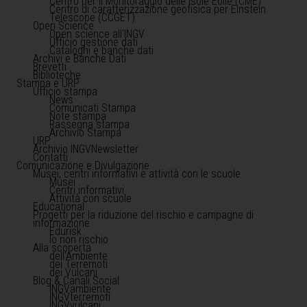
Centro per il Monitoraggio delle Isole Eolie (CME)
Centro di caratterizzazione geofisica per Einstein
Telescope (CCGET)
Open Science
Open science all'INGV
Ufficio gestione dati
Cataloghi e banche dati
Archivi e Banche Dati
Brevetti
Biblioteche
Stampa e URP
Ufficio stampa
News
Comunicati Stampa
Note stampa
Rassegna stampa
Archivio Stampa
URP
Archivio INGVNewsletter
Contatti
Comunicazione e Divulgazione
Musei, centri informativi e attività con le scuole
Musei
Centri informativi
Attività con scuole
Educational
Progetti per la riduzione del rischio e campagne di
informazione
Edurisk
Io non rischio
Alla scoperta
dell'Ambiente
dei Terremoti
dei Vulcani
Blog & Canali Social
INGVambiente
INGVterremoti
INGVvulcani