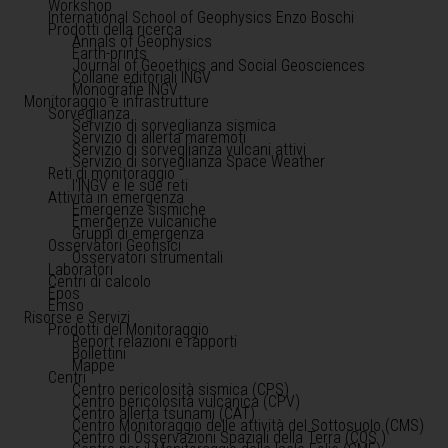
Workshop
International School of Geophysics Enzo Boschi
Prodotti della ricerca
Annals of Geophysics
Earth-prints
Journal of Geoethics and Social Geosciences
Collane editoriali INGV
Monografie INGV
Monitoraggio e infrastrutture
Sorveglianza
Servizio di sorveglianza sismica
Servizio di allerta maremoti
Servizio di sorveglianza vulcani attivi
Servizio di sorveglianza Space Weather
Reti di monitoraggio
l'INGV e le sue reti
Attività in emergenza
Emergenze sismiche
Emergenze vulcaniche
Gruppi di emergenza
Osservatori Geofisici
Osservatori strumentali
Laboratori
Centri di calcolo
Epos
Emso
Risorse e Servizi
Prodotti del Monitoraggio
Report relazioni e rapporti
Bollettini
Mappe
Centri
Centro pericolosità sismica (CPS)
Centro pericolosità vulcanica (CPV)
Centro allerta tsunami (CAT)
Centro Monitoraggio delle attività del Sottosuolo (CMS)
Centro di Osservazioni Spaziali della Terra (COS )