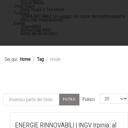
Social Media
Story maps
Story maps e Terremoti
Podcast
TERRA INSTABILE Un viaggio nel cuore del nostro pianeta
Altro che mappamondo
Eventi
25anniINGV
Ventennale INGV
Notte dei Ricercatori
Sei qui:
Home
Tag
rende
Inserisci parte del titolo
Visualizza #
Pulisci
FILTRO
ENERGIE RINNOVABILI | INGV Irpinia: al