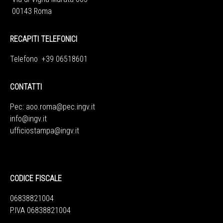
00143 Roma
RECAPITI TELEFONICI
Telefono +39 06518601
CONTATTI
Pec:
aoo.roma@pec.ingv.it
info@ingv.it
ufficiostampa@ingv.it
CODICE FISCALE
06838821004
P.IVA 06838821004