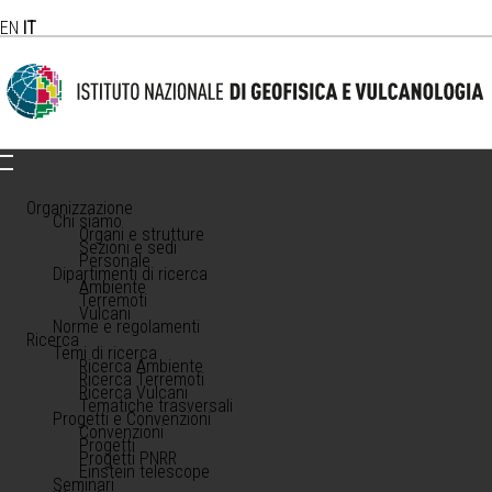
EN
IT
Organizzazione
Chi siamo
Organi e strutture
Sezioni e sedi
Personale
Dipartimenti di ricerca
Ambiente
Terremoti
Vulcani
Norme e regolamenti
Ricerca
Temi di ricerca
Ricerca Ambiente
Ricerca Terremoti
Ricerca Vulcani
Tematiche trasversali
Progetti e Convenzioni
Convenzioni
Progetti
Progetti PNRR
Einstein telescope
Seminari