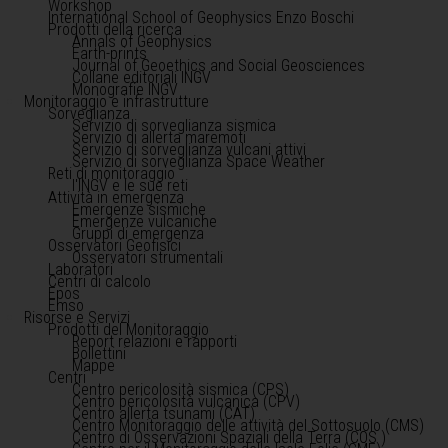
Workshop
International School of Geophysics Enzo Boschi
Prodotti della ricerca
Annals of Geophysics
Earth-prints
Journal of Geoethics and Social Geosciences
Collane editoriali INGV
Monografie INGV
Monitoraggio e infrastrutture
Sorveglianza
Servizio di sorveglianza sismica
Servizio di allerta maremoti
Servizio di sorveglianza vulcani attivi
Servizio di sorveglianza Space Weather
Reti di monitoraggio
l'INGV e le sue reti
Attività in emergenza
Emergenze sismiche
Emergenze vulcaniche
Gruppi di emergenza
Osservatori Geofisici
Osservatori strumentali
Laboratori
Centri di calcolo
Epos
Emso
Risorse e Servizi
Prodotti del Monitoraggio
Report relazioni e rapporti
Bollettini
Mappe
Centri
Centro pericolosità sismica (CPS)
Centro pericolosità vulcanica (CPV)
Centro allerta tsunami (CAT)
Centro Monitoraggio delle attività del Sottosuolo (CMS)
Centro di Osservazioni Spaziali della Terra (COS )