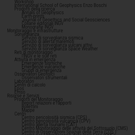
Workshop
International School of Geophysics Enzo Boschi
Prodotti della ricerca
Annals of Geophysics
Earth-prints
Journal of Geoethics and Social Geosciences
Collane editoriali INGV
Monografie INGV
Monitoraggio e infrastrutture
Sorveglianza
Servizio di sorveglianza sismica
Servizio di allerta maremoti
Servizio di sorveglianza vulcani attivi
Servizio di sorveglianza Space Weather
Reti di monitoraggio
l'INGV e le sue reti
Attività in emergenza
Emergenze sismiche
Emergenze vulcaniche
Gruppi di emergenza
Osservatori Geofisici
Osservatori strumentali
Laboratori
Centri di calcolo
Epos
Emso
Risorse e Servizi
Prodotti del Monitoraggio
Report relazioni e rapporti
Bollettini
Mappe
Centri
Centro pericolosità sismica (CPS)
Centro pericolosità vulcanica (CPV)
Centro allerta tsunami (CAT)
Centro Monitoraggio delle attività del Sottosuolo (CMS)
Centro di Osservazioni Spaziali della Terra (COS )