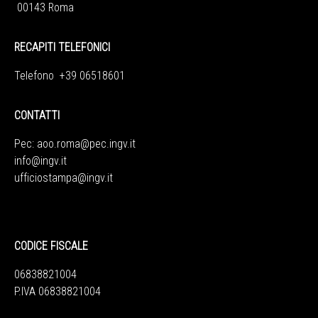
00143 Roma
RECAPITI TELEFONICI
Telefono +39 06518601
CONTATTI
Pec:
aoo.roma@pec.ingv.it
info@ingv.it
ufficiostampa@ingv.it
CODICE FISCALE
06838821004
P.IVA 06838821004