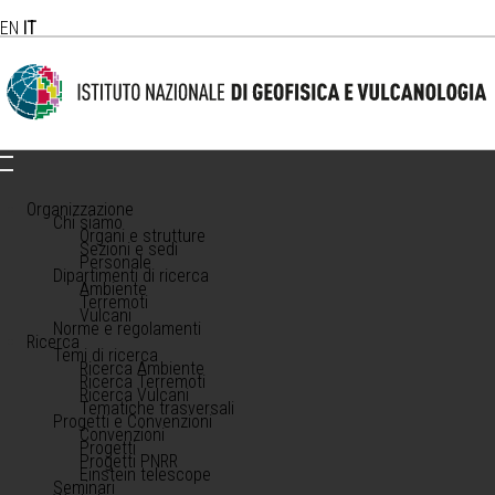
EN
IT
Organizzazione
Chi siamo
Organi e strutture
Sezioni e sedi
Personale
Dipartimenti di ricerca
Ambiente
Terremoti
Vulcani
Norme e regolamenti
Ricerca
Temi di ricerca
Ricerca Ambiente
Ricerca Terremoti
Ricerca Vulcani
Tematiche trasversali
Progetti e Convenzioni
Convenzioni
Progetti
Progetti PNRR
Einstein telescope
Seminari