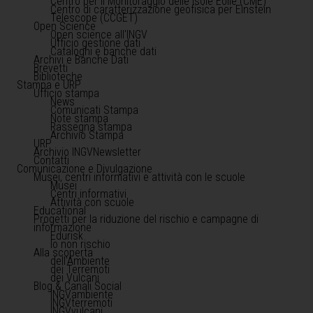
Centro per il Monitoraggio delle Isole Eolie (CME)
Centro di caratterizzazione geofisica per Einstein
Telescope (CCGET)
Open Science
Open science all'INGV
Ufficio gestione dati
Cataloghi e banche dati
Archivi e Banche Dati
Brevetti
Biblioteche
Stampa e URP
Ufficio stampa
News
Comunicati Stampa
Note stampa
Rassegna stampa
Archivio Stampa
URP
Archivio INGVNewsletter
Contatti
Comunicazione e Divulgazione
Musei, centri informativi e attività con le scuole
Musei
Centri informativi
Attività con scuole
Educational
Progetti per la riduzione del rischio e campagne di
informazione
Edurisk
Io non rischio
Alla scoperta
dell'Ambiente
dei Terremoti
dei Vulcani
Blog & Canali Social
INGVambiente
INGVterremoti
INGVvulcani