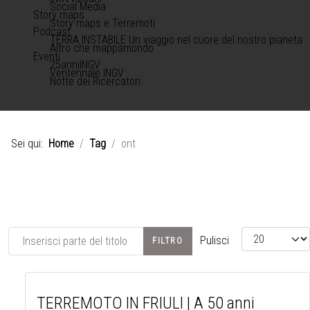
Social Media
Story maps
Story maps e Terremoti
Podcast
TERRA INSTABILE Un viaggio nel cuore del nostro pianeta
Altro che mappamondo
Eventi
25anniINGV
Ventennale INGV
Notte dei Ricercatori
Sei qui:
Home
Tag
ont
Inserisci parte del titolo
Visualizza #
Pulisci
FILTRO
TERREMOTO IN FRIULI | A 50 anni