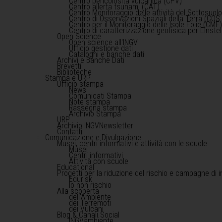
Centro pericolosità vulcanica (CPV)
Centro allerta tsunami (CAT)
Centro Monitoraggio delle attività del Sottosuol
Centro di Osservazioni Spaziali della Terra (COS 
Centro per il Monitoraggio delle Isole Eolie (CME
Centro di caratterizzazione geofisica per Einst
Open Science
Open science all'INGV
Ufficio gestione dati
Cataloghi e banche dati
Archivi e Banche Dati
Brevetti
Biblioteche
Stampa e URP
Ufficio stampa
News
Comunicati Stampa
Note stampa
Rassegna stampa
Archivio Stampa
URP
Archivio INGVNewsletter
Contatti
Comunicazione e Divulgazione
Musei, centri informativi e attività con le scuole
Musei
Centri informativi
Attività con scuole
Educational
Progetti per la riduzione del rischio e campagne di 
Edurisk
Io non rischio
Alla scoperta
dell'Ambiente
dei Terremoti
dei Vulcani
Blog & Canali Social
INGVambiente