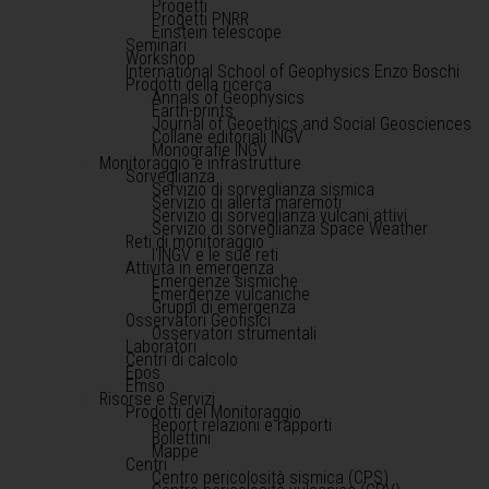
Progetti
Progetti PNRR
Einstein telescope
Seminari
Workshop
International School of Geophysics Enzo Boschi
Prodotti della ricerca
Annals of Geophysics
Earth-prints
Journal of Geoethics and Social Geosciences
Collane editoriali INGV
Monografie INGV
Monitoraggio e infrastrutture
Sorveglianza
Servizio di sorveglianza sismica
Servizio di allerta maremoti
Servizio di sorveglianza vulcani attivi
Servizio di sorveglianza Space Weather
Reti di monitoraggio
l'INGV e le sue reti
Attività in emergenza
Emergenze sismiche
Emergenze vulcaniche
Gruppi di emergenza
Osservatori Geofisici
Osservatori strumentali
Laboratori
Centri di calcolo
Epos
Emso
Risorse e Servizi
Prodotti del Monitoraggio
Report relazioni e rapporti
Bollettini
Mappe
Centri
Centro pericolosità sismica (CPS)