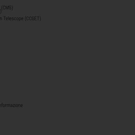
o (CMS)
)
)
ein Telescope (CCGET)
informazione