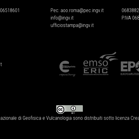
 06518601
Pec:
aoo.roma@pec.ingv.it
0683882
info@ingv.it
P.IVA 0
ufficiostampa@ingv.it
t
Nazionale di Geofisica e Vulcanologia
sono distribuiti sotto licenza
Crea