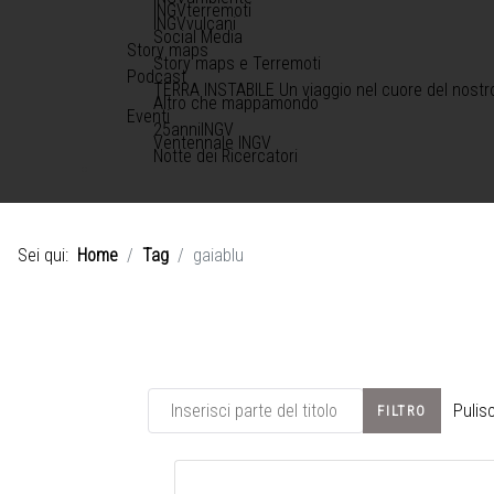
INGVterremoti
INGVvulcani
Social Media
Story maps
Story maps e Terremoti
Podcast
TERRA INSTABILE Un viaggio nel cuore del nostr
Altro che mappamondo
Eventi
25anniINGV
Ventennale INGV
Notte dei Ricercatori
Sei qui:
Home
Tag
gaiablu
Inserisci parte del titolo
Pulisc
FILTRO