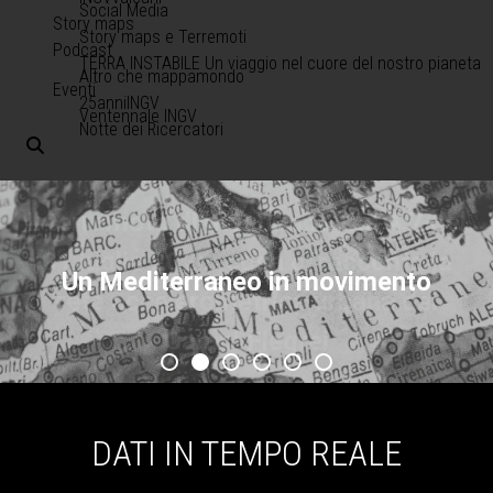
Social Media
Story maps
Story maps e Terremoti
Podcast
TERRA INSTABILE Un viaggio nel cuore del nostro pianeta
Altro che mappamondo
Eventi
25anniINGV
Ventennale INGV
Notte dei Ricercatori
Un Mediterraneo in movimento
DATI IN TEMPO REALE