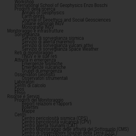
Workshop
International School of Geophysics Enzo Boschi
Prodotti della ricerca
Annals of Geophysics
Earth-prints
Journal of Geoethics and Social Geosciences
Collane editoriali INGV
Monografie INGV
Monitoraggio e infrastrutture
Sorveglianza
Servizio di sorveglianza sismica
Servizio di allerta maremoti
Servizio di sorveglianza vulcani attivi
Servizio di sorveglianza Space Weather
Reti di monitoraggio
l'INGV e le sue reti
Attività in emergenza
Emergenze sismiche
Emergenze vulcaniche
Gruppi di emergenza
Osservatori Geofisici
Osservatori strumentali
Laboratori
Centri di calcolo
Epos
Emso
Risorse e Servizi
Prodotti del Monitoraggio
Report relazioni e rapporti
Bollettini
Mappe
Centri
Centro pericolosità sismica (CPS)
Centro pericolosità vulcanica (CPV)
Centro allerta tsunami (CAT)
Centro Monitoraggio delle attività del Sottosuolo (CMS)
Centro di Osservazioni Spaziali della Terra (COS )