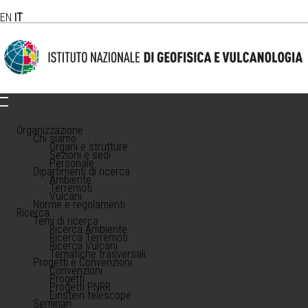
EN
IT
Organizzazione
Chi siamo
Organi e strutture
Sezioni e sedi
Personale
Dipartimenti di ricerca
Ambiente
Terremoti
Vulcani
Norme e regolamenti
Ricerca
Temi di ricerca
Ricerca Ambiente
Ricerca Terremoti
Ricerca Vulcani
Tematiche trasversali
Progetti e Convenzioni
Convenzioni
Progetti
Progetti PNRR
Einstein telescope
Seminari