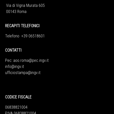
Via di Vigna Murata 605
00143 Roma
RECAPITI TELEFONICI
Telefono +39 06518601
CONTATTI
Pec:
aoo.roma@pec.ingv.it
info@ingv.it
ufficiostampa@ingv.it
CODICE FISCALE
06838821004
P.IVA 06838821004