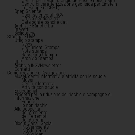
Centro per il Monitoraggio delle Isole Eolie (CME)
Centro di caratterizzazione geofisica per Einstein
Telescope (CCGET)
Open Science
Open science all'INGV
Ufficio gestione dati
Cataloghi e banche dati
Archivi e Banche Dati
Brevetti
Biblioteche
Stampa e URP
Ufficio stampa
News
Comunicati Stampa
Note stampa
Rassegna stampa
Archivio Stampa
URP
Archivio INGVNewsletter
Contatti
Comunicazione e Divulgazione
Musei, centri informativi e attività con le scuole
Musei
Centri informativi
Attività con scuole
Educational
Progetti per la riduzione del rischio e campagne di
informazione
Edurisk
Io non rischio
Alla scoperta
dell'Ambiente
dei Terremoti
dei Vulcani
Blog & Canali Social
INGVambiente
INGVterremoti
INGVvulcani