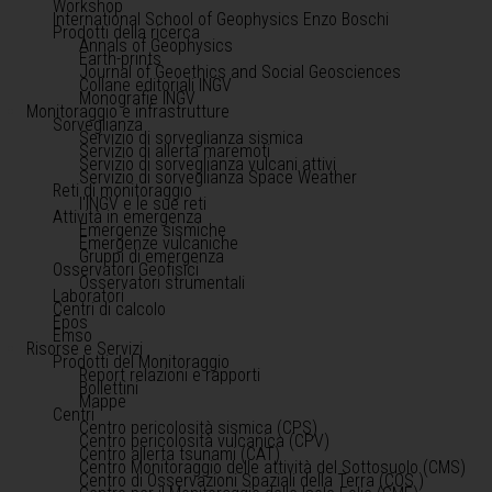
Workshop
International School of Geophysics Enzo Boschi
Prodotti della ricerca
Annals of Geophysics
Earth-prints
Journal of Geoethics and Social Geosciences
Collane editoriali INGV
Monografie INGV
Monitoraggio e infrastrutture
Sorveglianza
Servizio di sorveglianza sismica
Servizio di allerta maremoti
Servizio di sorveglianza vulcani attivi
Servizio di sorveglianza Space Weather
Reti di monitoraggio
l'INGV e le sue reti
Attività in emergenza
Emergenze sismiche
Emergenze vulcaniche
Gruppi di emergenza
Osservatori Geofisici
Osservatori strumentali
Laboratori
Centri di calcolo
Epos
Emso
Risorse e Servizi
Prodotti del Monitoraggio
Report relazioni e rapporti
Bollettini
Mappe
Centri
Centro pericolosità sismica (CPS)
Centro pericolosità vulcanica (CPV)
Centro allerta tsunami (CAT)
Centro Monitoraggio delle attività del Sottosuolo (CMS)
Centro di Osservazioni Spaziali della Terra (COS )