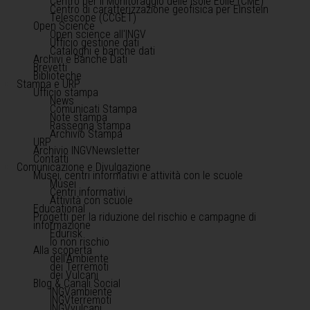
Centro per il Monitoraggio delle Isole Eolie (CME)
Centro di caratterizzazione geofisica per Einstein
Telescope (CCGET)
Open Science
Open science all'INGV
Ufficio gestione dati
Cataloghi e banche dati
Archivi e Banche Dati
Brevetti
Biblioteche
Stampa e URP
Ufficio stampa
News
Comunicati Stampa
Note stampa
Rassegna stampa
Archivio Stampa
URP
Archivio INGVNewsletter
Contatti
Comunicazione e Divulgazione
Musei, centri informativi e attività con le scuole
Musei
Centri informativi
Attività con scuole
Educational
Progetti per la riduzione del rischio e campagne di
informazione
Edurisk
Io non rischio
Alla scoperta
dell'Ambiente
dei Terremoti
dei Vulcani
Blog & Canali Social
INGVambiente
INGVterremoti
INGVvulcani