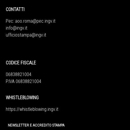
CONTATTI
Pec:
aoo.roma@pec.ingv.it
info@ingv.it
ufficiostampa@ingv.it
CODICE FISCALE
06838821004
P.IVA 06838821004
WHISTLEBLOWING
https://whistleblowing.ingv.
it
NEWSLETTER E ACCREDITO STAMPA