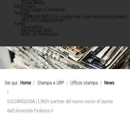
Social Media
Story maps
Story maps e Terremoti
Podcast
TERRA INSTABILE Un viaggio nel cuore del nostro pianeta
Altro che mappamondo
Eventi
25anniINGV
Ventennale INGV
Notte dei Ricercatori
Sei qui:
Home
Stampa e URP
Ufficio stampa
News
VULCANOLOGIA | L’INGV partner del nuovo corso di laurea
dell’Università Federico II