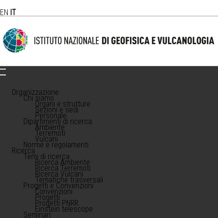
EN
IT
Organizzazione
Chi siamo
Organi e strutture
Sezioni e sedi
Personale
Dipartimenti di ricerca
Ambiente
Terremoti
Vulcani
Norme e regolamenti
Ricerca
Temi di ricerca
Ricerca Ambiente
Ricerca Terremoti
Ricerca Vulcani
Tematiche trasversali
Progetti e Convenzioni
Convenzioni
Progetti
Progetti PNRR
Einstein telescope
Seminari