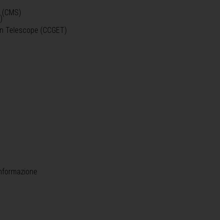
o (CMS)
)
)
ein Telescope (CCGET)
informazione