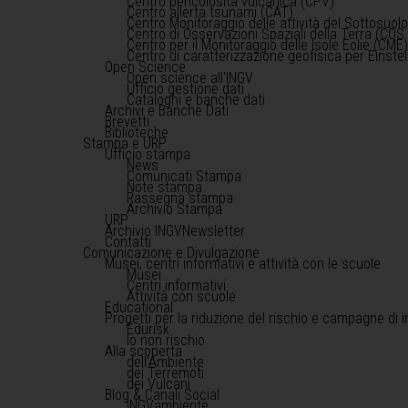
Centro pericolosità vulcanica (CPV)
Centro allerta tsunami (CAT)
Centro Monitoraggio delle attività del Sottosuol
Centro di Osservazioni Spaziali della Terra (COS 
Centro per il Monitoraggio delle Isole Eolie (CME
Centro di caratterizzazione geofisica per Einst
Open Science
Open science all'INGV
Ufficio gestione dati
Cataloghi e banche dati
Archivi e Banche Dati
Brevetti
Biblioteche
Stampa e URP
Ufficio stampa
News
Comunicati Stampa
Note stampa
Rassegna stampa
Archivio Stampa
URP
Archivio INGVNewsletter
Contatti
Comunicazione e Divulgazione
Musei, centri informativi e attività con le scuole
Musei
Centri informativi
Attività con scuole
Educational
Progetti per la riduzione del rischio e campagne di 
Edurisk
Io non rischio
Alla scoperta
dell'Ambiente
dei Terremoti
dei Vulcani
Blog & Canali Social
INGVambiente