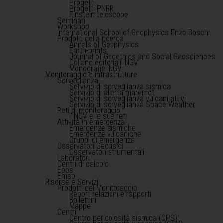
Progetti
Progetti PNRR
Einstein telescope
Seminari
Workshop
International School of Geophysics Enzo Boschi
Prodotti della ricerca
Annals of Geophysics
Earth-prints
Journal of Geoethics and Social Geosciences
Collane editoriali INGV
Monografie INGV
Monitoraggio e infrastrutture
Sorveglianza
Servizio di sorveglianza sismica
Servizio di allerta maremoti
Servizio di sorveglianza vulcani attivi
Servizio di sorveglianza Space Weather
Reti di monitoraggio
l'INGV e le sue reti
Attività in emergenza
Emergenze sismiche
Emergenze vulcaniche
Gruppi di emergenza
Osservatori Geofisici
Osservatori strumentali
Laboratori
Centri di calcolo
Epos
Emso
Risorse e Servizi
Prodotti del Monitoraggio
Report relazioni e rapporti
Bollettini
Mappe
Centri
Centro pericolosità sismica (CPS)