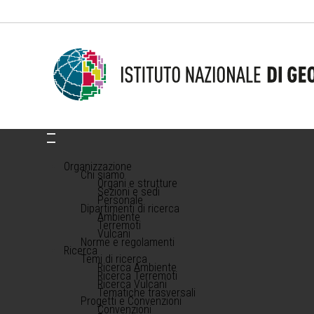
Organizzazione
Chi siamo
Organi e strutture
Sezioni e sedi
Personale
Dipartimenti di ricerca
Ambiente
Terremoti
Vulcani
Norme e regolamenti
Ricerca
Temi di ricerca
Ricerca Ambiente
Ricerca Terremoti
Ricerca Vulcani
Tematiche trasversali
Progetti e Convenzioni
Convenzioni