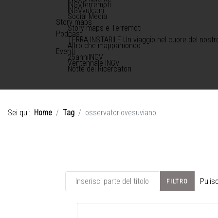
INGVterremoti
INGVvulcani
Social Media
Story maps
Story maps e Terremoti
Podcast
TERRA INSTABILE Un viaggio nel cuore del nostr
Altro che mappamondo
Eventi
25anniINGV
Ventennale INGV
Notte dei Ricercatori
Sei qui:
Home
Tag
osservatoriovesuviano
Inserisci parte del titolo
Pulisc
FILTRO