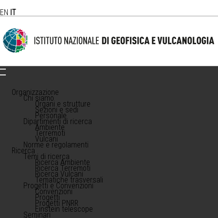
EN
IT
Organizzazione
Chi siamo
Organi e strutture
Sezioni e sedi
Personale
Dipartimenti di ricerca
Ambiente
Terremoti
Vulcani
Norme e regolamenti
Ricerca
Temi di ricerca
Ricerca Ambiente
Ricerca Terremoti
Ricerca Vulcani
Tematiche trasversali
Progetti e Convenzioni
Convenzioni
Progetti
Progetti PNRR
Einstein telescope
Seminari