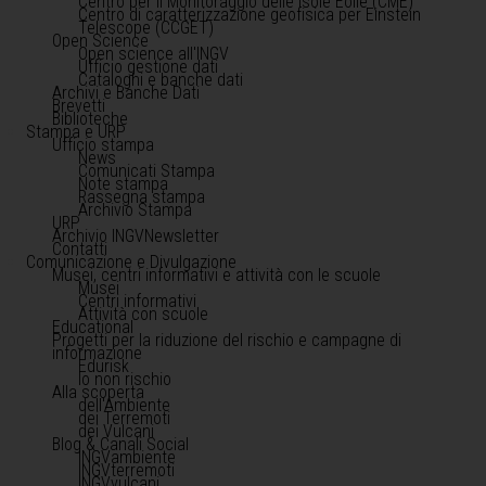
Centro per il Monitoraggio delle Isole Eolie (CME)
Centro di caratterizzazione geofisica per Einstein
Telescope (CCGET)
Open Science
Open science all'INGV
Ufficio gestione dati
Cataloghi e banche dati
Archivi e Banche Dati
Brevetti
Biblioteche
Stampa e URP
Ufficio stampa
News
Comunicati Stampa
Note stampa
Rassegna stampa
Archivio Stampa
URP
Archivio INGVNewsletter
Contatti
Comunicazione e Divulgazione
Musei, centri informativi e attività con le scuole
Musei
Centri informativi
Attività con scuole
Educational
Progetti per la riduzione del rischio e campagne di
informazione
Edurisk
Io non rischio
Alla scoperta
dell'Ambiente
dei Terremoti
dei Vulcani
Blog & Canali Social
INGVambiente
INGVterremoti
INGVvulcani