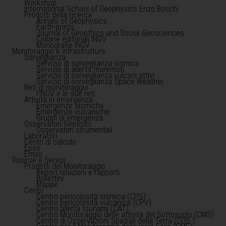
Workshop
International School of Geophysics Enzo Boschi
Prodotti della ricerca
Annals of Geophysics
Earth-prints
Journal of Geoethics and Social Geosciences
Collane editoriali INGV
Monografie INGV
Monitoraggio e infrastrutture
Sorveglianza
Servizio di sorveglianza sismica
Servizio di allerta maremoti
Servizio di sorveglianza vulcani attivi
Servizio di sorveglianza Space Weather
Reti di monitoraggio
l'INGV e le sue reti
Attività in emergenza
Emergenze sismiche
Emergenze vulcaniche
Gruppi di emergenza
Osservatori Geofisici
Osservatori strumentali
Laboratori
Centri di calcolo
Epos
Emso
Risorse e Servizi
Prodotti del Monitoraggio
Report relazioni e rapporti
Bollettini
Mappe
Centri
Centro pericolosità sismica (CPS)
Centro pericolosità vulcanica (CPV)
Centro allerta tsunami (CAT)
Centro Monitoraggio delle attività del Sottosuolo (CMS)
Centro di Osservazioni Spaziali della Terra (COS )