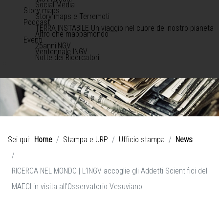
Social Media
Story maps
Story maps e Terremoti
Podcast
TERRA INSTABILE Un viaggio nel cuore del nostro pianeta
Altro che mappamondo
Eventi
25anniINGV
Ventennale INGV
Notte dei Ricercatori
Sei qui:
Home
Stampa e URP
Ufficio stampa
News
RICERCA NEL MONDO | L’INGV accoglie gli Addetti Scientifici del
MAECI in visita all’Osservatorio Vesuviano