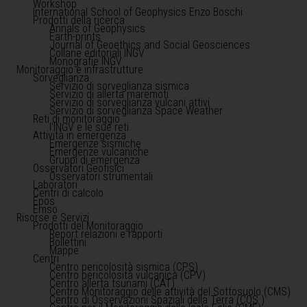
Workshop
International School of Geophysics Enzo Boschi
Prodotti della ricerca
Annals of Geophysics
Earth-prints
Journal of Geoethics and Social Geosciences
Collane editoriali INGV
Monografie INGV
Monitoraggio e infrastrutture
Sorveglianza
Servizio di sorveglianza sismica
Servizio di allerta maremoti
Servizio di sorveglianza vulcani attivi
Servizio di sorveglianza Space Weather
Reti di monitoraggio
l'INGV e le sue reti
Attività in emergenza
Emergenze sismiche
Emergenze vulcaniche
Gruppi di emergenza
Osservatori Geofisici
Osservatori strumentali
Laboratori
Centri di calcolo
Epos
Emso
Risorse e Servizi
Prodotti del Monitoraggio
Report relazioni e rapporti
Bollettini
Mappe
Centri
Centro pericolosità sismica (CPS)
Centro pericolosità vulcanica (CPV)
Centro allerta tsunami (CAT)
Centro Monitoraggio delle attività del Sottosuolo (CMS)
Centro di Osservazioni Spaziali della Terra (COS )