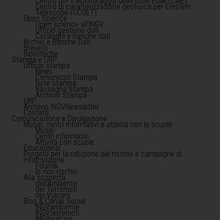
Centro per il Monitoraggio delle Isole Eolie (CME)
Centro di caratterizzazione geofisica per Einstein
Telescope (CCGET)
Open Science
Open science all'INGV
Ufficio gestione dati
Cataloghi e banche dati
Archivi e Banche Dati
Brevetti
Biblioteche
Stampa e URP
Ufficio stampa
News
Comunicati Stampa
Note stampa
Rassegna stampa
Archivio Stampa
URP
Archivio INGVNewsletter
Contatti
Comunicazione e Divulgazione
Musei, centri informativi e attività con le scuole
Musei
Centri informativi
Attività con scuole
Educational
Progetti per la riduzione del rischio e campagne di
informazione
Edurisk
Io non rischio
Alla scoperta
dell'Ambiente
dei Terremoti
dei Vulcani
Blog & Canali Social
INGVambiente
INGVterremoti
INGVvulcani