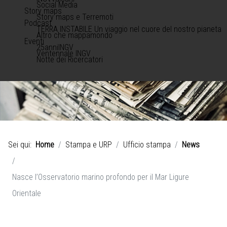
Social Media
Story maps
Story maps e Terremoti
Podcast
TERRA INSTABILE Un viaggio nel cuore del nostro pianeta
Altro che mappamondo
Eventi
25anniINGV
Ventennale INGV
Notte dei Ricercatori
Sei qui:
Home
Stampa e URP
Ufficio stampa
News
Nasce l’Osservatorio marino profondo per il Mar Ligure
Orientale