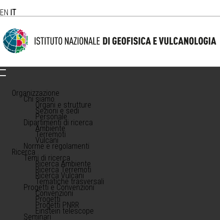
EN
IT
Organizzazione
Chi siamo
Organi e strutture
Sezioni e sedi
Personale
Dipartimenti di ricerca
Ambiente
Terremoti
Vulcani
Norme e regolamenti
Ricerca
Temi di ricerca
Ricerca Ambiente
Ricerca Terremoti
Ricerca Vulcani
Tematiche trasversali
Progetti e Convenzioni
Convenzioni
Progetti
Progetti PNRR
Einstein telescope
Seminari