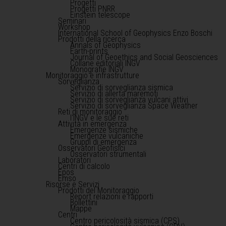
Progetti
Progetti PNRR
Einstein telescope
Seminari
Workshop
International School of Geophysics Enzo Boschi
Prodotti della ricerca
Annals of Geophysics
Earth-prints
Journal of Geoethics and Social Geosciences
Collane editoriali INGV
Monografie INGV
Monitoraggio e infrastrutture
Sorveglianza
Servizio di sorveglianza sismica
Servizio di allerta maremoti
Servizio di sorveglianza vulcani attivi
Servizio di sorveglianza Space Weather
Reti di monitoraggio
l'INGV e le sue reti
Attività in emergenza
Emergenze sismiche
Emergenze vulcaniche
Gruppi di emergenza
Osservatori Geofisici
Osservatori strumentali
Laboratori
Centri di calcolo
Epos
Emso
Risorse e Servizi
Prodotti del Monitoraggio
Report relazioni e rapporti
Bollettini
Mappe
Centri
Centro pericolosità sismica (CPS)