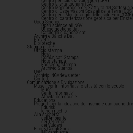
Centro pericolosità vulcanica (CPV)
Centro allerta tsunami (CAT)
Centro Monitoraggio delle attività del Sottosuol
Centro di Osservazioni Spaziali della Terra (COS 
Centro per il Monitoraggio delle Isole Eolie (CME
Centro di caratterizzazione geofisica per Einst
Open Science
Open science all'INGV
Ufficio gestione dati
Cataloghi e banche dati
Archivi e Banche Dati
Brevetti
Biblioteche
Stampa e URP
Ufficio stampa
News
Comunicati Stampa
Note stampa
Rassegna stampa
Archivio Stampa
URP
Archivio INGVNewsletter
Contatti
Comunicazione e Divulgazione
Musei, centri informativi e attività con le scuole
Musei
Centri informativi
Attività con scuole
Educational
Progetti per la riduzione del rischio e campagne di 
Edurisk
Io non rischio
Alla scoperta
dell'Ambiente
dei Terremoti
dei Vulcani
Blog & Canali Social
INGVambiente