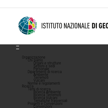
Organizzazione
Chi siamo
Organi e strutture
Sezioni e sedi
Personale
Dipartimenti di ricerca
Ambiente
Terremoti
Vulcani
Norme e regolamenti
Ricerca
Temi di ricerca
Ricerca Ambiente
Ricerca Terremoti
Ricerca Vulcani
Tematiche trasversali
Progetti e Convenzioni
Convenzioni