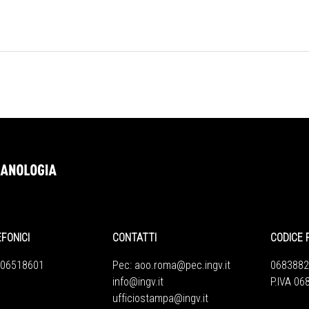
EFONICI
CONTATTI
CODICE 
 06518601
Pec:
aoo.roma@pec.ingv.it
0683882
info@ingv.it
P.IVA 0
ufficiostampa@ingv.it