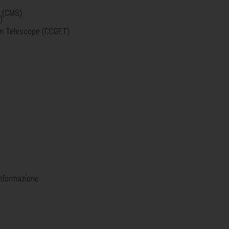
o (CMS)
)
)
ein Telescope (CCGET)
informazione