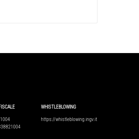
FISCALE
WHISTLEBLOWING
1004
https://whistleblowing.ingv.
it
6838821004