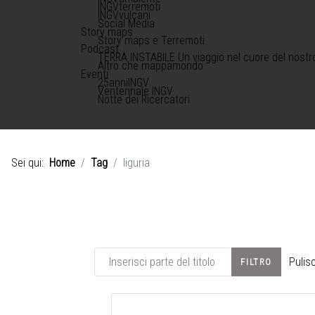
INGVterremoti
INGVvulcani
Social Media
Story maps
Story maps e Terremoti
Podcast
TERRA INSTABILE Un viaggio nel cuore del nostr
Altro che mappamondo
Eventi
25anniINGV
Ventennale INGV
Notte dei Ricercatori
Sei qui:
Home
Tag
liguria
Inserisci parte del titolo
Pulisc
FILTRO