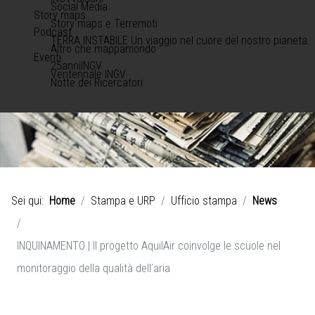
Social Media
Story maps
Story maps e Terremoti
Podcast
TERRA INSTABILE Un viaggio nel cuore del nostro pianeta
Altro che mappamondo
Eventi
25anniINGV
Ventennale INGV
Notte dei Ricercatori
Sei qui:
Home
Stampa e URP
Ufficio stampa
News
INQUINAMENTO | Il progetto AquilAir coinvolge le scuole nel
monitoraggio della qualità dell’aria