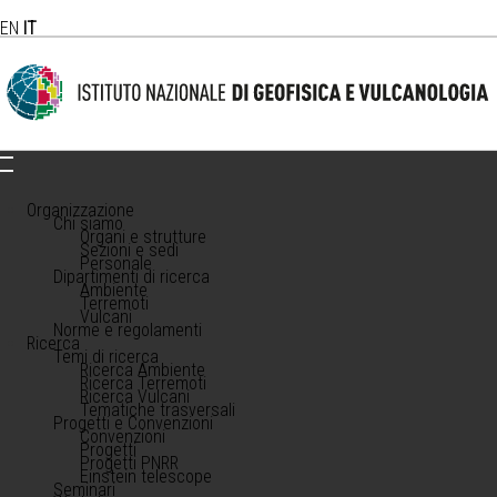
EN
IT
Organizzazione
Chi siamo
Organi e strutture
Sezioni e sedi
Personale
Dipartimenti di ricerca
Ambiente
Terremoti
Vulcani
Norme e regolamenti
Ricerca
Temi di ricerca
Ricerca Ambiente
Ricerca Terremoti
Ricerca Vulcani
Tematiche trasversali
Progetti e Convenzioni
Convenzioni
Progetti
Progetti PNRR
Einstein telescope
Seminari