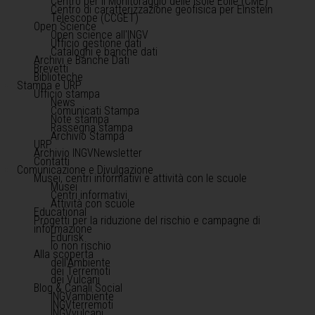
Centro per il Monitoraggio delle Isole Eolie (CME)
Centro di caratterizzazione geofisica per Einstein
Telescope (CCGET)
Open Science
Open science all'INGV
Ufficio gestione dati
Cataloghi e banche dati
Archivi e Banche Dati
Brevetti
Biblioteche
Stampa e URP
Ufficio stampa
News
Comunicati Stampa
Note stampa
Rassegna stampa
Archivio Stampa
URP
Archivio INGVNewsletter
Contatti
Comunicazione e Divulgazione
Musei, centri informativi e attività con le scuole
Musei
Centri informativi
Attività con scuole
Educational
Progetti per la riduzione del rischio e campagne di
informazione
Edurisk
Io non rischio
Alla scoperta
dell'Ambiente
dei Terremoti
dei Vulcani
Blog & Canali Social
INGVambiente
INGVterremoti
INGVvulcani