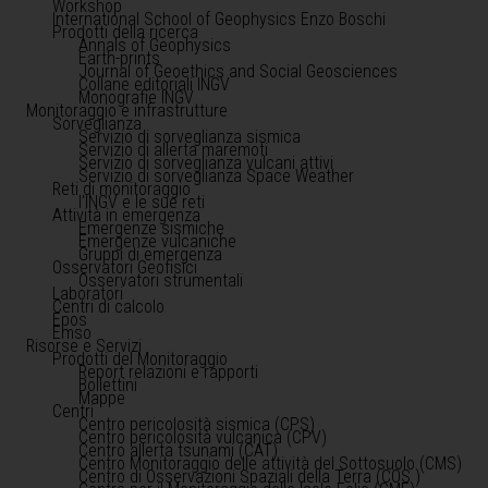
Workshop
International School of Geophysics Enzo Boschi
Prodotti della ricerca
Annals of Geophysics
Earth-prints
Journal of Geoethics and Social Geosciences
Collane editoriali INGV
Monografie INGV
Monitoraggio e infrastrutture
Sorveglianza
Servizio di sorveglianza sismica
Servizio di allerta maremoti
Servizio di sorveglianza vulcani attivi
Servizio di sorveglianza Space Weather
Reti di monitoraggio
l'INGV e le sue reti
Attività in emergenza
Emergenze sismiche
Emergenze vulcaniche
Gruppi di emergenza
Osservatori Geofisici
Osservatori strumentali
Laboratori
Centri di calcolo
Epos
Emso
Risorse e Servizi
Prodotti del Monitoraggio
Report relazioni e rapporti
Bollettini
Mappe
Centri
Centro pericolosità sismica (CPS)
Centro pericolosità vulcanica (CPV)
Centro allerta tsunami (CAT)
Centro Monitoraggio delle attività del Sottosuolo (CMS)
Centro di Osservazioni Spaziali della Terra (COS )