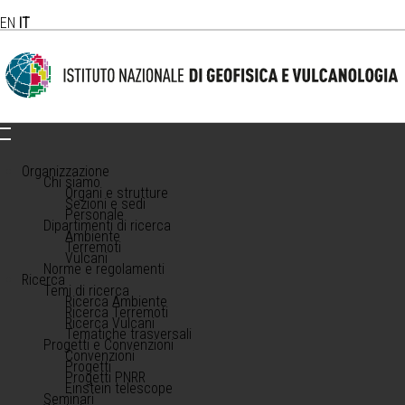
EN
IT
Organizzazione
Chi siamo
Organi e strutture
Sezioni e sedi
Personale
Dipartimenti di ricerca
Ambiente
Terremoti
Vulcani
Norme e regolamenti
Ricerca
Temi di ricerca
Ricerca Ambiente
Ricerca Terremoti
Ricerca Vulcani
Tematiche trasversali
Progetti e Convenzioni
Convenzioni
Progetti
Progetti PNRR
Einstein telescope
Seminari