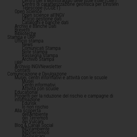
Centro per il Monitoraggio delle Isole Eolie (CME)
Centro di caratterizzazione geofisica per Einstein
Telescope (CCGET)
Open Science
Open science all'INGV
Ufficio gestione dati
Cataloghi e banche dati
Archivi e Banche Dati
Brevetti
Biblioteche
Stampa e URP
Ufficio stampa
News
Comunicati Stampa
Note stampa
Rassegna stampa
Archivio Stampa
URP
Archivio INGVNewsletter
Contatti
Comunicazione e Divulgazione
Musei, centri informativi e attività con le scuole
Musei
Centri informativi
Attività con scuole
Educational
Progetti per la riduzione del rischio e campagne di
informazione
Edurisk
Io non rischio
Alla scoperta
dell'Ambiente
dei Terremoti
dei Vulcani
Blog & Canali Social
INGVambiente
INGVterremoti
INGVvulcani