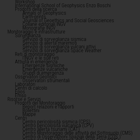
Workshop
International School of Geophysics Enzo Boschi
Prodotti della ricerca
Annals of Geophysics
Earth-prints
Journal of Geoethics and Social Geosciences
Collane editoriali INGV
Monografie INGV
Monitoraggio e infrastrutture
Sorveglianza
Servizio di sorveglianza sismica
Servizio di allerta maremoti
Servizio di sorveglianza vulcani attivi
Servizio di sorveglianza Space Weather
Reti di monitoraggio
l'INGV e le sue reti
Attività in emergenza
Emergenze sismiche
Emergenze vulcaniche
Gruppi di emergenza
Osservatori Geofisici
Osservatori strumentali
Laboratori
Centri di calcolo
Epos
Emso
Risorse e Servizi
Prodotti del Monitoraggio
Report relazioni e rapporti
Bollettini
Mappe
Centri
Centro pericolosità sismica (CPS)
Centro pericolosità vulcanica (CPV)
Centro allerta tsunami (CAT)
Centro Monitoraggio delle attività del Sottosuolo (CMS)
Centro di Osservazioni Spaziali della Terra (COS )