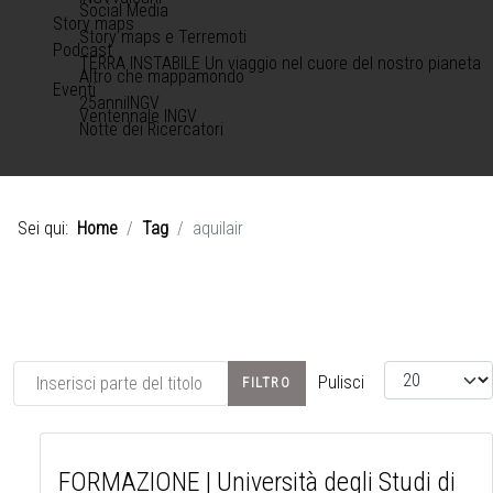
Social Media
Story maps
Story maps e Terremoti
Podcast
TERRA INSTABILE Un viaggio nel cuore del nostro pianeta
Altro che mappamondo
Eventi
25anniINGV
Ventennale INGV
Notte dei Ricercatori
Sei qui:
Home
Tag
aquilair
Inserisci parte del titolo
Visualizza #
Pulisci
FILTRO
FORMAZIONE | Università degli Studi di