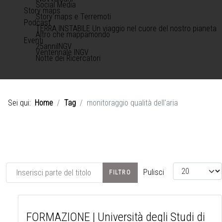
Social Media
Story maps
Story maps e Terremoti
Podcast
TERRA INSTABILE Un viaggio nel cuore del nostro pianeta
Altro che mappamondo
Eventi
25anniINGV
Ventennale INGV
Notte dei Ricercatori
Sei qui:
Home
Tag
monitoraggio qualità dell'aria
Inserisci parte del titolo
Visualizza #
Pulisci
FILTRO
FORMAZIONE | Università degli Studi di