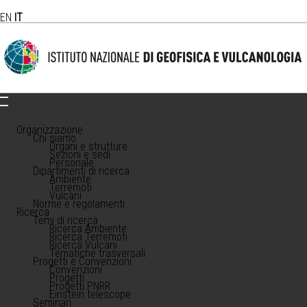
EN
IT
Organizzazione
Chi siamo
Organi e strutture
Sezioni e sedi
Personale
Dipartimenti di ricerca
Ambiente
Terremoti
Vulcani
Norme e regolamenti
Ricerca
Temi di ricerca
Ricerca Ambiente
Ricerca Terremoti
Ricerca Vulcani
Tematiche trasversali
Progetti e Convenzioni
Convenzioni
Progetti
Progetti PNRR
Einstein telescope
Seminari