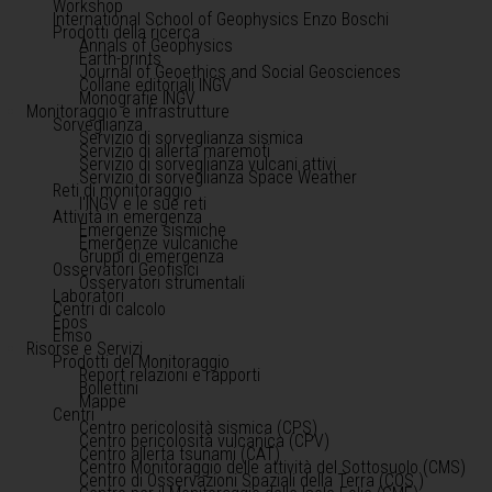
Workshop
International School of Geophysics Enzo Boschi
Prodotti della ricerca
Annals of Geophysics
Earth-prints
Journal of Geoethics and Social Geosciences
Collane editoriali INGV
Monografie INGV
Monitoraggio e infrastrutture
Sorveglianza
Servizio di sorveglianza sismica
Servizio di allerta maremoti
Servizio di sorveglianza vulcani attivi
Servizio di sorveglianza Space Weather
Reti di monitoraggio
l'INGV e le sue reti
Attività in emergenza
Emergenze sismiche
Emergenze vulcaniche
Gruppi di emergenza
Osservatori Geofisici
Osservatori strumentali
Laboratori
Centri di calcolo
Epos
Emso
Risorse e Servizi
Prodotti del Monitoraggio
Report relazioni e rapporti
Bollettini
Mappe
Centri
Centro pericolosità sismica (CPS)
Centro pericolosità vulcanica (CPV)
Centro allerta tsunami (CAT)
Centro Monitoraggio delle attività del Sottosuolo (CMS)
Centro di Osservazioni Spaziali della Terra (COS )