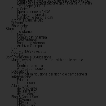
Centro per il Monitoraggio delle Isole Eolie (CME)
Centro di caratterizzazione geofisica per Einstein
Telescope (CCGET)
Open Science
Open science all'INGV
Ufficio gestione dati
Cataloghi e banche dati
Archivi e Banche Dati
Brevetti
Biblioteche
Stampa e URP
Ufficio stampa
News
Comunicati Stampa
Note stampa
Rassegna stampa
Archivio Stampa
URP
Archivio INGVNewsletter
Contatti
Comunicazione e Divulgazione
Musei, centri informativi e attività con le scuole
Musei
Centri informativi
Attività con scuole
Educational
Progetti per la riduzione del rischio e campagne di
informazione
Edurisk
Io non rischio
Alla scoperta
dell'Ambiente
dei Terremoti
dei Vulcani
Blog & Canali Social
INGVambiente
INGVterremoti
INGVvulcani