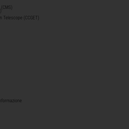
o (CMS)
)
)
ein Telescope (CCGET)
informazione