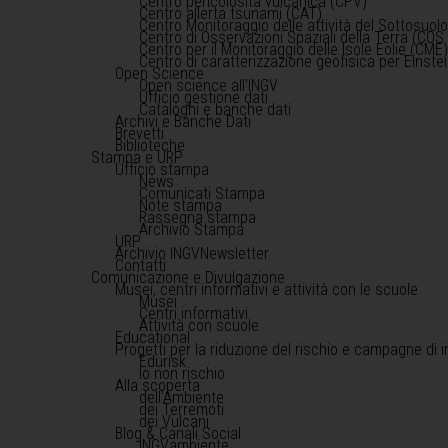
Centro pericolosità vulcanica (CPV)
Centro allerta tsunami (CAT)
Centro Monitoraggio delle attività del Sottosuol
Centro di Osservazioni Spaziali della Terra (COS 
Centro per il Monitoraggio delle Isole Eolie (CME
Centro di caratterizzazione geofisica per Einst
Open Science
Open science all'INGV
Ufficio gestione dati
Cataloghi e banche dati
Archivi e Banche Dati
Brevetti
Biblioteche
Stampa e URP
Ufficio stampa
News
Comunicati Stampa
Note stampa
Rassegna stampa
Archivio Stampa
URP
Archivio INGVNewsletter
Contatti
Comunicazione e Divulgazione
Musei, centri informativi e attività con le scuole
Musei
Centri informativi
Attività con scuole
Educational
Progetti per la riduzione del rischio e campagne di 
Edurisk
Io non rischio
Alla scoperta
dell'Ambiente
dei Terremoti
dei Vulcani
Blog & Canali Social
INGVambiente