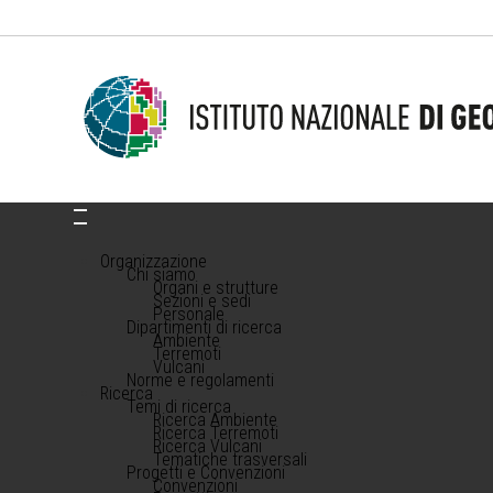
Organizzazione
Chi siamo
Organi e strutture
Sezioni e sedi
Personale
Dipartimenti di ricerca
Ambiente
Terremoti
Vulcani
Norme e regolamenti
Ricerca
Temi di ricerca
Ricerca Ambiente
Ricerca Terremoti
Ricerca Vulcani
Tematiche trasversali
Progetti e Convenzioni
Convenzioni