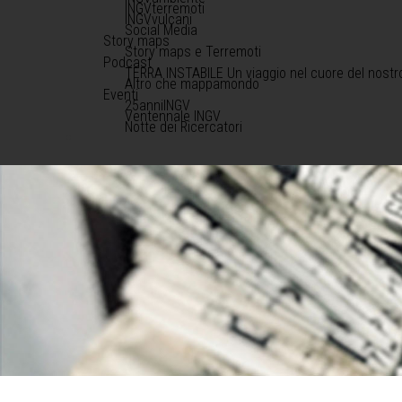
INGVterremoti
INGVvulcani
Social Media
Story maps
Story maps e Terremoti
Podcast
TERRA INSTABILE Un viaggio nel cuore del nostr
Altro che mappamondo
Eventi
25anniINGV
Ventennale INGV
Notte dei Ricercatori