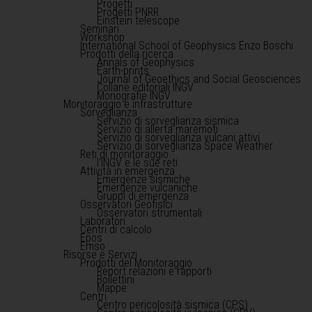
Progetti
Progetti PNRR
Einstein telescope
Seminari
Workshop
International School of Geophysics Enzo Boschi
Prodotti della ricerca
Annals of Geophysics
Earth-prints
Journal of Geoethics and Social Geosciences
Collane editoriali INGV
Monografie INGV
Monitoraggio e infrastrutture
Sorveglianza
Servizio di sorveglianza sismica
Servizio di allerta maremoti
Servizio di sorveglianza vulcani attivi
Servizio di sorveglianza Space Weather
Reti di monitoraggio
l'INGV e le sue reti
Attività in emergenza
Emergenze sismiche
Emergenze vulcaniche
Gruppi di emergenza
Osservatori Geofisici
Osservatori strumentali
Laboratori
Centri di calcolo
Epos
Emso
Risorse e Servizi
Prodotti del Monitoraggio
Report relazioni e rapporti
Bollettini
Mappe
Centri
Centro pericolosità sismica (CPS)