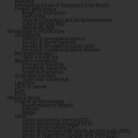
Workshop
International School of Geophysics Enzo Boschi
Prodotti della ricerca
Annals of Geophysics
Earth-prints
Journal of Geoethics and Social Geosciences
Collane editoriali INGV
Monografie INGV
Monitoraggio e infrastrutture
Sorveglianza
Servizio di sorveglianza sismica
Servizio di allerta maremoti
Servizio di sorveglianza vulcani attivi
Servizio di sorveglianza Space Weather
Reti di monitoraggio
l'INGV e le sue reti
Attività in emergenza
Emergenze sismiche
Emergenze vulcaniche
Gruppi di emergenza
Osservatori Geofisici
Osservatori strumentali
Laboratori
Centri di calcolo
Epos
Emso
Risorse e Servizi
Prodotti del Monitoraggio
Report relazioni e rapporti
Bollettini
Mappe
Centri
Centro pericolosità sismica (CPS)
Centro pericolosità vulcanica (CPV)
Centro allerta tsunami (CAT)
Centro Monitoraggio delle attività del Sottosuolo (CMS)
Centro di Osservazioni Spaziali della Terra (COS )