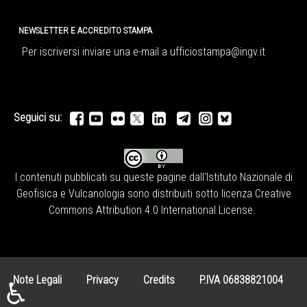
NEWSLETTER E ACCREDITO STAMPA
Per iscriversi inviare una e-mail a
ufficiostampa@ingv.it
Seguici su:
I contenuti pubblicati su queste pagine dall'
Istituto Nazionale di
Geofisica e Vulcanologia
sono distribuiti sotto licenza
Creative
Commons Attribution 4.0 International License
.
Note Legali
Privacy
Credits
P.IVA 06838821004
♿