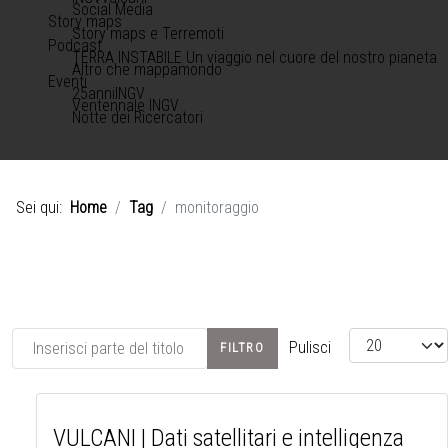
Social Media
Story maps
Story maps e Terremoti
Podcast
TERRA INSTABILE Un viaggio nel cuore del nostro pianeta
Altro che mappamondo
Eventi
25anniINGV
Ventennale INGV
Notte dei Ricercatori
Sei qui:
Home
Tag
monitoraggio
Inserisci parte del titolo
Visualizza #
Pulisci
FILTRO
VULCANI | Dati satellitari e intelligenza