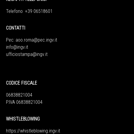
Telefono +39 06518601
CONTATTI
Pec:
aoo.roma@pec.ingv.it
info@ingv.it
ufficiostampa@ingv.it
CODICE FISCALE
06838821004
P.IVA 06838821004
WHISTLEBLOWING
https://whistleblowing.ingv.
it