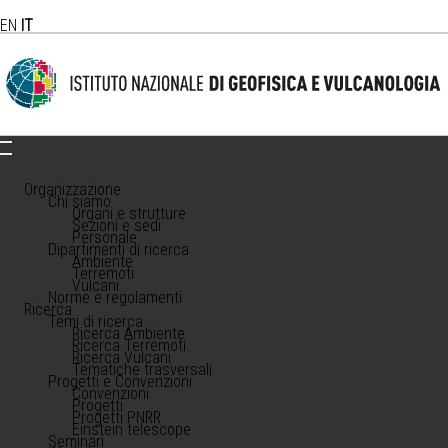
EN
IT
Organizzazione
Chi siamo
Organi e strutture
Sezioni e sedi
Personale
Dipartimenti di ricerca
Ambiente
Terremoti
Vulcani
Norme e regolamenti
Ricerca
Temi di ricerca
Ricerca Ambiente
Ricerca Terremoti
Ricerca Vulcani
Tematiche trasversali
Progetti e Convenzioni
Convenzioni
Progetti
Progetti PNRR
Einstein telescope
Seminari