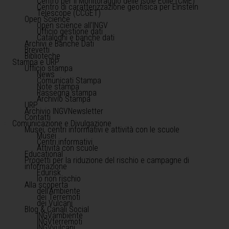
Centro per il Monitoraggio delle Isole Eolie (CME)
Centro di caratterizzazione geofisica per Einstein
Telescope (CCGET)
Open Science
Open science all'INGV
Ufficio gestione dati
Cataloghi e banche dati
Archivi e Banche Dati
Brevetti
Biblioteche
Stampa e URP
Ufficio stampa
News
Comunicati Stampa
Note stampa
Rassegna stampa
Archivio Stampa
URP
Archivio INGVNewsletter
Contatti
Comunicazione e Divulgazione
Musei, centri informativi e attività con le scuole
Musei
Centri informativi
Attività con scuole
Educational
Progetti per la riduzione del rischio e campagne di
informazione
Edurisk
Io non rischio
Alla scoperta
dell'Ambiente
dei Terremoti
dei Vulcani
Blog & Canali Social
INGVambiente
INGVterremoti
INGVvulcani