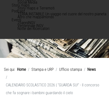
Social Media
Story maps
Story maps e Terremoti
Podcast
TERRA INSTABILE Un viaggio nel cuore del nostro pianeta
Altro che mappamondo
Eventi
25anniINGV
Ventennale INGV
Notte dei Ricercatori
Sei qui:
Home
Stampa e URP
Ufficio stampa
News
CALENDARIO SCOLASTICO 2026 | "GUARDA SU!" - Il concorso
che fa sognare i bambini guardando il cielo