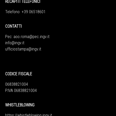
RECAPITI TELEFONICI
Telefono +39 06518601
CONTATTI
Pec:
aoo.roma@pec.ingv.it
info@ingv.it
ufficiostampa@ingv.it
CODICE FISCALE
06838821004
P.IVA 06838821004
WHISTLEBLOWING
https://whistleblowing.ingv.
it