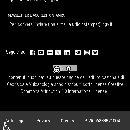
NEWSLETTER E ACCREDITO STAMPA
Per iscriversi inviare una e-mail a
ufficiostampa@ingv.it
Seguici su:
I contenuti pubblicati su queste pagine dall'
Istituto Nazionale di
Geofisica e Vulcanologia
sono distribuiti sotto licenza
Creative
Commons Attribution 4.0 International License
.
Note Legali
Privacy
Credits
P.IVA 06838821004
♿