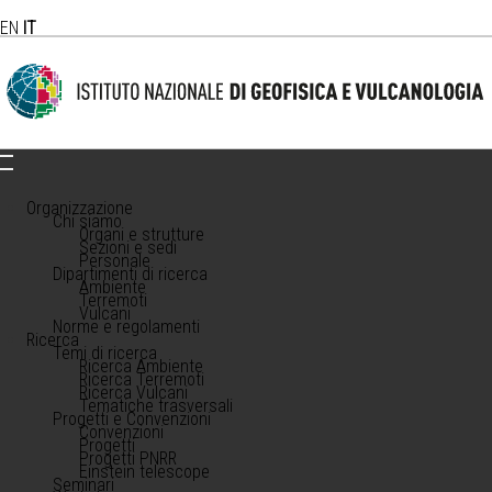
EN
IT
Organizzazione
Chi siamo
Organi e strutture
Sezioni e sedi
Personale
Dipartimenti di ricerca
Ambiente
Terremoti
Vulcani
Norme e regolamenti
Ricerca
Temi di ricerca
Ricerca Ambiente
Ricerca Terremoti
Ricerca Vulcani
Tematiche trasversali
Progetti e Convenzioni
Convenzioni
Progetti
Progetti PNRR
Einstein telescope
Seminari