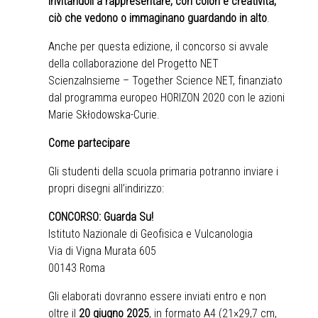
invitandoli a rappresentare, con colori e creatività,
ciò che vedono o immaginano guardando in alto
.
Anche per questa edizione, il concorso si avvale
della collaborazione del Progetto NET
ScienzaInsieme – Together Science NET, finanziato
dal programma europeo HORIZON 2020 con le azioni
Marie Skłodowska-Curie.
Come partecipare
Gli studenti della scuola primaria potranno inviare i
propri disegni all’indirizzo:
CONCORSO: Guarda Su!
Istituto Nazionale di Geofisica e Vulcanologia
Via di Vigna Murata 605
00143 Roma
Gli elaborati dovranno essere inviati entro e non
oltre il
20 giugno 2025
, in formato A4 (21×29,7 cm,