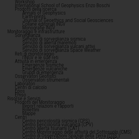
Workshop
International School of Geophysics Enzo Boschi
Prodotti della ricerca
Annals of Geophysics
Earth-prints
Journal of Geoethics and Social Geosciences
Collane editoriali INGV
Monografie INGV
Monitoraggio e infrastrutture
Sorveglianza
Servizio di sorveglianza sismica
Servizio di allerta maremoti
Servizio di sorveglianza vulcani attivi
Servizio di sorveglianza Space Weather
Reti di monitoraggio
l'INGV e le sue reti
Attività in emergenza
Emergenze sismiche
Emergenze vulcaniche
Gruppi di emergenza
Osservatori Geofisici
Osservatori strumentali
Laboratori
Centri di calcolo
Epos
Emso
Risorse e Servizi
Prodotti del Monitoraggio
Report relazioni e rapporti
Bollettini
Mappe
Centri
Centro pericolosità sismica (CPS)
Centro pericolosità vulcanica (CPV)
Centro allerta tsunami (CAT)
Centro Monitoraggio delle attività del Sottosuolo (CMS)
Centro di Osservazioni Spaziali della Terra (COS )