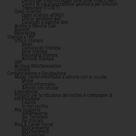
Centro per il Monitoraggio delle Isole Eolie (CME)
Centro di caratterizzazione geofisica per Einstein
Telescope (CCGET)
Open Science
Open science all'INGV
Ufficio gestione dati
Cataloghi e banche dati
Archivi e Banche Dati
Brevetti
Biblioteche
Stampa e URP
Ufficio stampa
News
Comunicati Stampa
Note stampa
Rassegna stampa
Archivio Stampa
URP
Archivio INGVNewsletter
Contatti
Comunicazione e Divulgazione
Musei, centri informativi e attività con le scuole
Musei
Centri informativi
Attività con scuole
Educational
Progetti per la riduzione del rischio e campagne di
informazione
Edurisk
Io non rischio
Alla scoperta
dell'Ambiente
dei Terremoti
dei Vulcani
Blog & Canali Social
INGVambiente
INGVterremoti
INGVvulcani