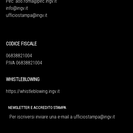
Pec:
aoo.roma@pec.ingv.it
info@ingv.it
ufficiostampa@ingv.it
CODICE FISCALE
06838821004
P.IVA 06838821004
WHISTLEBLOWING
https://whistleblowing.ingv.
it
NEWSLETTER E ACCREDITO STAMPA
Per iscriversi inviare una e-mail a
ufficiostampa@ingv.it