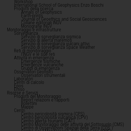
Workshop
International School of Geophysics Enzo Boschi
Prodotti della ricerca
Annals of Geophysics
Earth-prints
Journal of Geoethics and Social Geosciences
Collane editoriali INGV
Monografie INGV
Monitoraggio e infrastrutture
Sorveglianza
Servizio di sorveglianza sismica
Servizio di allerta maremoti
Servizio di sorveglianza vulcani attivi
Servizio di sorveglianza Space Weather
Reti di monitoraggio
l'INGV e le sue reti
Attività in emergenza
Emergenze sismiche
Emergenze vulcaniche
Gruppi di emergenza
Osservatori Geofisici
Osservatori strumentali
Laboratori
Centri di calcolo
Epos
Emso
Risorse e Servizi
Prodotti del Monitoraggio
Report relazioni e rapporti
Bollettini
Mappe
Centri
Centro pericolosità sismica (CPS)
Centro pericolosità vulcanica (CPV)
Centro allerta tsunami (CAT)
Centro Monitoraggio delle attività del Sottosuolo (CMS)
Centro di Osservazioni Spaziali della Terra (COS )