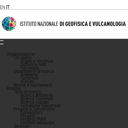
EN
IT
Organizzazione
Chi siamo
Organi e strutture
Sezioni e sedi
Personale
Dipartimenti di ricerca
Ambiente
Terremoti
Vulcani
Norme e regolamenti
Ricerca
Temi di ricerca
Ricerca Ambiente
Ricerca Terremoti
Ricerca Vulcani
Tematiche trasversali
Progetti e Convenzioni
Convenzioni
Progetti
Progetti PNRR
Einstein telescope
Seminari