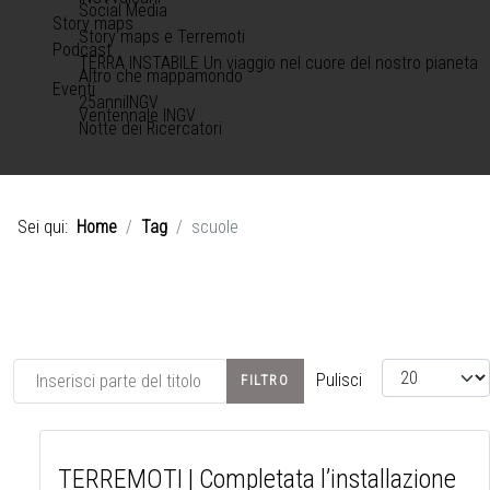
Social Media
Story maps
Story maps e Terremoti
Podcast
TERRA INSTABILE Un viaggio nel cuore del nostro pianeta
Altro che mappamondo
Eventi
25anniINGV
Ventennale INGV
Notte dei Ricercatori
Sei qui:
Home
Tag
scuole
Inserisci parte del titolo
Visualizza #
Pulisci
FILTRO
TERREMOTI | Completata l’installazione