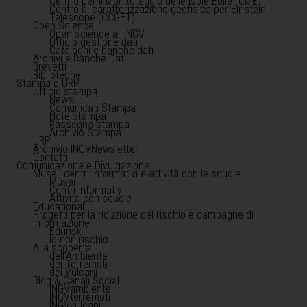
Centro per il Monitoraggio delle Isole Eolie (CME)
Centro di caratterizzazione geofisica per Einstein
Telescope (CCGET)
Open Science
Open science all'INGV
Ufficio gestione dati
Cataloghi e banche dati
Archivi e Banche Dati
Brevetti
Biblioteche
Stampa e URP
Ufficio stampa
News
Comunicati Stampa
Note stampa
Rassegna stampa
Archivio Stampa
URP
Archivio INGVNewsletter
Contatti
Comunicazione e Divulgazione
Musei, centri informativi e attività con le scuole
Musei
Centri informativi
Attività con scuole
Educational
Progetti per la riduzione del rischio e campagne di
informazione
Edurisk
Io non rischio
Alla scoperta
dell'Ambiente
dei Terremoti
dei Vulcani
Blog & Canali Social
INGVambiente
INGVterremoti
INGVvulcani