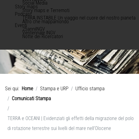
Social Media
Story maps
Story maps e Terremoti
Podcast
TERRA INSTABILE Un viaggio nel cuore del nostro pianeta
Altro che mappamondo
Eventi
25anniINGV
Ventennale INGV
Notte dei Ricercatori
Sei qui:
Home
Stampa e URP
Ufficio stampa
Comunicati Stampa
TERRA e OCEANI | Evidenziati gli effetti della migrazione del polo
di rotazione terrestre sui livelli del mare nell’Olocene