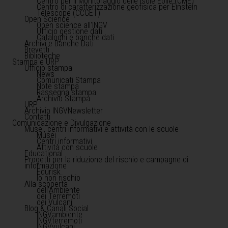
Centro per il Monitoraggio delle Isole Eolie (CME)
Centro di caratterizzazione geofisica per Einstein
Telescope (CCGET)
Open Science
Open science all'INGV
Ufficio gestione dati
Cataloghi e banche dati
Archivi e Banche Dati
Brevetti
Biblioteche
Stampa e URP
Ufficio stampa
News
Comunicati Stampa
Note stampa
Rassegna stampa
Archivio Stampa
URP
Archivio INGVNewsletter
Contatti
Comunicazione e Divulgazione
Musei, centri informativi e attività con le scuole
Musei
Centri informativi
Attività con scuole
Educational
Progetti per la riduzione del rischio e campagne di
informazione
Edurisk
Io non rischio
Alla scoperta
dell'Ambiente
dei Terremoti
dei Vulcani
Blog & Canali Social
INGVambiente
INGVterremoti
INGVvulcani