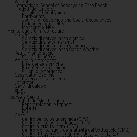
Workshop
International School of Geophysics Enzo Boschi
Prodotti della ricerca
Annals of Geophysics
Earth-prints
Journal of Geoethics and Social Geosciences
Collane editoriali INGV
Monografie INGV
Monitoraggio e infrastrutture
Sorveglianza
Servizio di sorveglianza sismica
Servizio di allerta maremoti
Servizio di sorveglianza vulcani attivi
Servizio di sorveglianza Space Weather
Reti di monitoraggio
l'INGV e le sue reti
Attività in emergenza
Emergenze sismiche
Emergenze vulcaniche
Gruppi di emergenza
Osservatori Geofisici
Osservatori strumentali
Laboratori
Centri di calcolo
Epos
Emso
Risorse e Servizi
Prodotti del Monitoraggio
Report relazioni e rapporti
Bollettini
Mappe
Centri
Centro pericolosità sismica (CPS)
Centro pericolosità vulcanica (CPV)
Centro allerta tsunami (CAT)
Centro Monitoraggio delle attività del Sottosuolo (CMS)
Centro di Osservazioni Spaziali della Terra (COS )