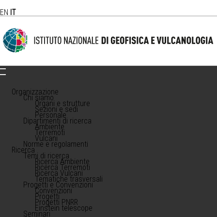
EN
IT
Organizzazione
Chi siamo
Organi e strutture
Sezioni e sedi
Personale
Dipartimenti di ricerca
Ambiente
Terremoti
Vulcani
Norme e regolamenti
Ricerca
Temi di ricerca
Ricerca Ambiente
Ricerca Terremoti
Ricerca Vulcani
Tematiche trasversali
Progetti e Convenzioni
Convenzioni
Progetti
Progetti PNRR
Einstein telescope
Seminari