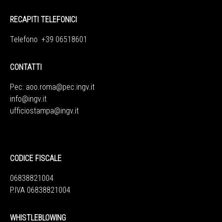
RECAPITI TELEFONICI
Telefono +39 06518601
CONTATTI
Pec:
aoo.roma@pec.ingv.it
info@ingv.it
ufficiostampa@ingv.it
CODICE FISCALE
06838821004
P.IVA 06838821004
WHISTLEBLOWING