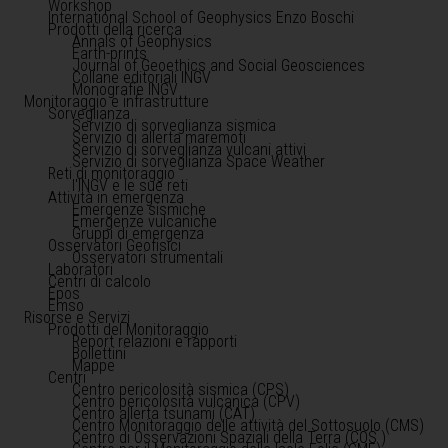
Workshop
International School of Geophysics Enzo Boschi
Prodotti della ricerca
Annals of Geophysics
Earth-prints
Journal of Geoethics and Social Geosciences
Collane editoriali INGV
Monografie INGV
Monitoraggio e infrastrutture
Sorveglianza
Servizio di sorveglianza sismica
Servizio di allerta maremoti
Servizio di sorveglianza vulcani attivi
Servizio di sorveglianza Space Weather
Reti di monitoraggio
l'INGV e le sue reti
Attività in emergenza
Emergenze sismiche
Emergenze vulcaniche
Gruppi di emergenza
Osservatori Geofisici
Osservatori strumentali
Laboratori
Centri di calcolo
Epos
Emso
Risorse e Servizi
Prodotti del Monitoraggio
Report relazioni e rapporti
Bollettini
Mappe
Centri
Centro pericolosità sismica (CPS)
Centro pericolosità vulcanica (CPV)
Centro allerta tsunami (CAT)
Centro Monitoraggio delle attività del Sottosuolo (CMS)
Centro di Osservazioni Spaziali della Terra (COS )