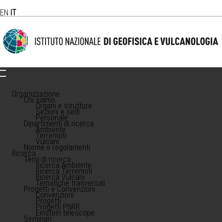
EN
IT
Organizzazione
Chi siamo
Organi e strutture
Sezioni e sedi
Personale
Dipartimenti di ricerca
Ambiente
Terremoti
Vulcani
Norme e regolamenti
Ricerca
Temi di ricerca
Ricerca Ambiente
Ricerca Terremoti
Ricerca Vulcani
Tematiche trasversali
Progetti e Convenzioni
Convenzioni
Progetti
Progetti PNRR
Einstein telescope
Seminari