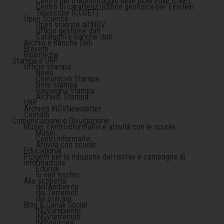
Centro per il Monitoraggio delle Isole Eolie (CME)
Centro di caratterizzazione geofisica per Einstein
Telescope (CCGET)
Open Science
Open science all'INGV
Ufficio gestione dati
Cataloghi e banche dati
Archivi e Banche Dati
Brevetti
Biblioteche
Stampa e URP
Ufficio stampa
News
Comunicati Stampa
Note stampa
Rassegna stampa
Archivio Stampa
URP
Archivio INGVNewsletter
Contatti
Comunicazione e Divulgazione
Musei, centri informativi e attività con le scuole
Musei
Centri informativi
Attività con scuole
Educational
Progetti per la riduzione del rischio e campagne di
informazione
Edurisk
Io non rischio
Alla scoperta
dell'Ambiente
dei Terremoti
dei Vulcani
Blog & Canali Social
INGVambiente
INGVterremoti
INGVvulcani