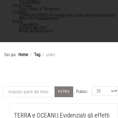
Social Media
Story maps
Story maps e Terremoti
Podcast
TERRA INSTABILE Un viaggio nel cuore del nostro pianeta
Altro che mappamondo
Eventi
25anniINGV
Ventennale INGV
Notte dei Ricercatori
Sei qui:
Home
Tag
unibo
Inserisci parte del titolo
Visualizza #
Pulisci
FILTRO
TERRA e OCEANI | Evidenziati gli effetti