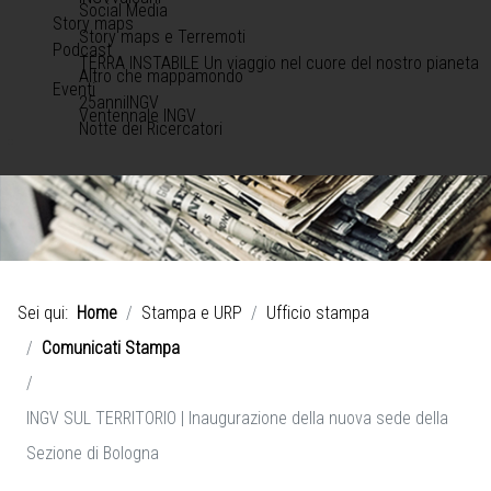
Social Media
Story maps
Story maps e Terremoti
Podcast
TERRA INSTABILE Un viaggio nel cuore del nostro pianeta
Altro che mappamondo
Eventi
25anniINGV
Ventennale INGV
Notte dei Ricercatori
Sei qui:
Home
Stampa e URP
Ufficio stampa
Comunicati Stampa
INGV SUL TERRITORIO | Inaugurazione della nuova sede della
Sezione di Bologna