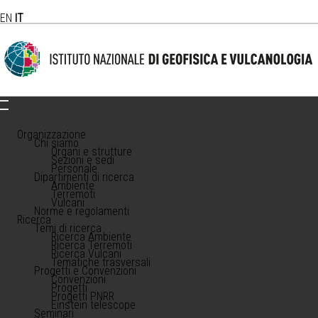
EN
IT
Organizzazione
Chi siamo
Organi e strutture
Sezioni e sedi
Personale
Dipartimenti di ricerca
Ambiente
Terremoti
Vulcani
Norme e regolamenti
Ricerca
Temi di ricerca
Ricerca Ambiente
Ricerca Terremoti
Ricerca Vulcani
Tematiche trasversali
Progetti e Convenzioni
Convenzioni
Progetti
Progetti PNRR
Einstein telescope
Seminari