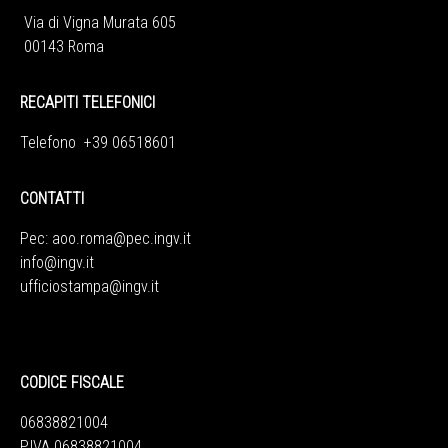
Via di Vigna Murata 605
00143 Roma
RECAPITI TELEFONICI
Telefono +39 06518601
CONTATTI
Pec:
aoo.roma@pec.ingv.it
info@ingv.it
ufficiostampa@ingv.it
CODICE FISCALE
06838821004
P.IVA 06838821004