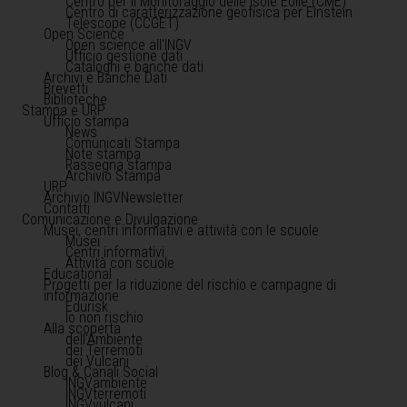
Centro per il Monitoraggio delle Isole Eolie (CME)
Centro di caratterizzazione geofisica per Einstein
Telescope (CCGET)
Open Science
Open science all'INGV
Ufficio gestione dati
Cataloghi e banche dati
Archivi e Banche Dati
Brevetti
Biblioteche
Stampa e URP
Ufficio stampa
News
Comunicati Stampa
Note stampa
Rassegna stampa
Archivio Stampa
URP
Archivio INGVNewsletter
Contatti
Comunicazione e Divulgazione
Musei, centri informativi e attività con le scuole
Musei
Centri informativi
Attività con scuole
Educational
Progetti per la riduzione del rischio e campagne di
informazione
Edurisk
Io non rischio
Alla scoperta
dell'Ambiente
dei Terremoti
dei Vulcani
Blog & Canali Social
INGVambiente
INGVterremoti
INGVvulcani