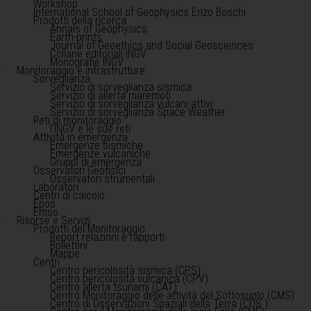
Workshop
International School of Geophysics Enzo Boschi
Prodotti della ricerca
Annals of Geophysics
Earth-prints
Journal of Geoethics and Social Geosciences
Collane editoriali INGV
Monografie INGV
Monitoraggio e infrastrutture
Sorveglianza
Servizio di sorveglianza sismica
Servizio di allerta maremoti
Servizio di sorveglianza vulcani attivi
Servizio di sorveglianza Space Weather
Reti di monitoraggio
l'INGV e le sue reti
Attività in emergenza
Emergenze sismiche
Emergenze vulcaniche
Gruppi di emergenza
Osservatori Geofisici
Osservatori strumentali
Laboratori
Centri di calcolo
Epos
Emso
Risorse e Servizi
Prodotti del Monitoraggio
Report relazioni e rapporti
Bollettini
Mappe
Centri
Centro pericolosità sismica (CPS)
Centro pericolosità vulcanica (CPV)
Centro allerta tsunami (CAT)
Centro Monitoraggio delle attività del Sottosuolo (CMS)
Centro di Osservazioni Spaziali della Terra (COS )