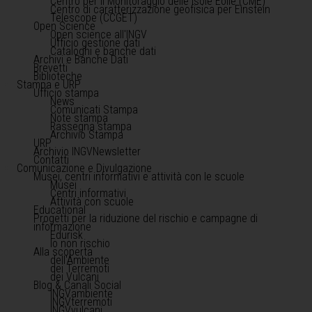
Centro per il Monitoraggio delle Isole Eolie (CME)
Centro di caratterizzazione geofisica per Einstein
Telescope (CCGET)
Open Science
Open science all'INGV
Ufficio gestione dati
Cataloghi e banche dati
Archivi e Banche Dati
Brevetti
Biblioteche
Stampa e URP
Ufficio stampa
News
Comunicati Stampa
Note stampa
Rassegna stampa
Archivio Stampa
URP
Archivio INGVNewsletter
Contatti
Comunicazione e Divulgazione
Musei, centri informativi e attività con le scuole
Musei
Centri informativi
Attività con scuole
Educational
Progetti per la riduzione del rischio e campagne di
informazione
Edurisk
Io non rischio
Alla scoperta
dell'Ambiente
dei Terremoti
dei Vulcani
Blog & Canali Social
INGVambiente
INGVterremoti
INGVvulcani