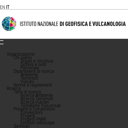
EN
IT
Organizzazione
Chi siamo
Organi e strutture
Sezioni e sedi
Personale
Dipartimenti di ricerca
Ambiente
Terremoti
Vulcani
Norme e regolamenti
Ricerca
Temi di ricerca
Ricerca Ambiente
Ricerca Terremoti
Ricerca Vulcani
Tematiche trasversali
Progetti e Convenzioni
Convenzioni
Progetti
Progetti PNRR
Einstein telescope
Seminari