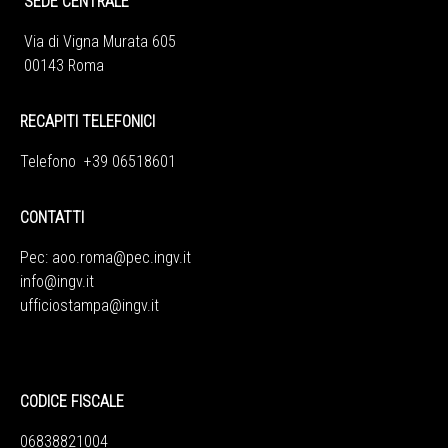
SEDE CENTRALE
Via di Vigna Murata 605
00143 Roma
RECAPITI TELEFONICI
Telefono +39 06518601
CONTATTI
Pec:
aoo.roma@pec.ingv.it
info@ingv.it
ufficiostampa@ingv.it
CODICE FISCALE
06838821004