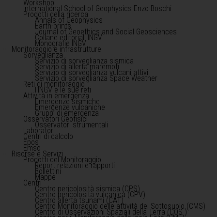
Workshop
International School of Geophysics Enzo Boschi
Prodotti della ricerca
Annals of Geophysics
Earth-prints
Journal of Geoethics and Social Geosciences
Collane editoriali INGV
Monografie INGV
Monitoraggio e infrastrutture
Sorveglianza
Servizio di sorveglianza sismica
Servizio di allerta maremoti
Servizio di sorveglianza vulcani attivi
Servizio di sorveglianza Space Weather
Reti di monitoraggio
l'INGV e le sue reti
Attività in emergenza
Emergenze sismiche
Emergenze vulcaniche
Gruppi di emergenza
Osservatori Geofisici
Osservatori strumentali
Laboratori
Centri di calcolo
Epos
Emso
Risorse e Servizi
Prodotti del Monitoraggio
Report relazioni e rapporti
Bollettini
Mappe
Centri
Centro pericolosità sismica (CPS)
Centro pericolosità vulcanica (CPV)
Centro allerta tsunami (CAT)
Centro Monitoraggio delle attività del Sottosuolo (CMS)
Centro di Osservazioni Spaziali della Terra (COS )