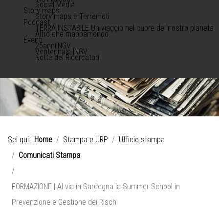
Social Media
Story maps
Story maps e Terremoti
Podcast
TERRA INSTABILE Un viaggio nel cuore del nostro pianeta
Altro che mappamondo
Eventi
25anniINGV
Ventennale INGV
Notte dei Ricercatori
Sei qui:
Home
Stampa e URP
Ufficio stampa
Comunicati Stampa
FORMAZIONE | Al via in Sardegna la Summer School in
Prevenzione e Gestione dei Rischi