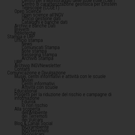
Centro per il Monitoraggio delle Isole Eolie (CME)
Centro di caratterizzazione geofisica per Einstein
Telescope (CCGET)
Open Science
Open science all'INGV
Ufficio gestione dati
Cataloghi e banche dati
Archivi e Banche Dati
Brevetti
Biblioteche
Stampa e URP
Ufficio stampa
News
Comunicati Stampa
Note stampa
Rassegna stampa
Archivio Stampa
URP
Archivio INGVNewsletter
Contatti
Comunicazione e Divulgazione
Musei, centri informativi e attività con le scuole
Musei
Centri informativi
Attività con scuole
Educational
Progetti per la riduzione del rischio e campagne di
informazione
Edurisk
Io non rischio
Alla scoperta
dell'Ambiente
dei Terremoti
dei Vulcani
Blog & Canali Social
INGVambiente
INGVterremoti
INGVvulcani