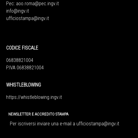
Pec:
aoo.roma@pec.ingv.it
info@ingv.it
ufficiostampa@ingv.it
CODICE FISCALE
06838821004
P.IVA 06838821004
WHISTLEBLOWING
https://whistleblowing.ingv.
it
NEWSLETTER E ACCREDITO STAMPA
Per iscriversi inviare una e-mail a
ufficiostampa@ingv.it