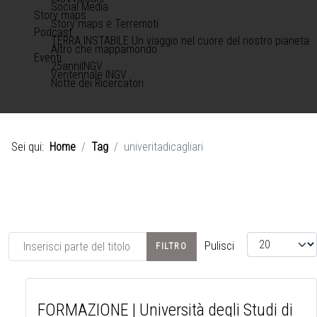
Social Media
Story maps
Story maps e Terremoti
Podcast
TERRA INSTABILE Un viaggio nel cuore del nostro pianeta
Altro che mappamondo
Eventi
25anniINGV
Ventennale INGV
Notte dei Ricercatori
Sei qui:
Home
Tag
univeritadicagliari
Inserisci parte del titolo
Visualizza #
Pulisci
FILTRO
FORMAZIONE | Università degli Studi di