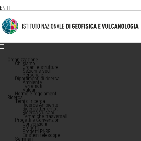
EN
IT
Organizzazione
Chi siamo
Organi e strutture
Sezioni e sedi
Personale
Dipartimenti di ricerca
Ambiente
Terremoti
Vulcani
Norme e regolamenti
Ricerca
Temi di ricerca
Ricerca Ambiente
Ricerca Terremoti
Ricerca Vulcani
Tematiche trasversali
Progetti e Convenzioni
Convenzioni
Progetti
Progetti PNRR
Einstein telescope
Seminari