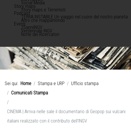
Social Media
Story maps
Story maps e Terremoti
Podcast
TERRA INSTABILE Un viaggio nel cuore del nostro pianeta
Altro che mappamondo
Eventi
25anniINGV
Ventennale INGV
Notte dei Ricercatori
Sei qui:
Home
Stampa e URP
Ufficio stampa
Comunicati Stampa
CINEMA | Arriva nelle sale il documentario di Geopop sui vulcani
italiani realizzato con il contributo dell’INGV