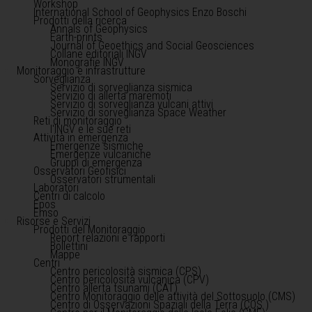
Workshop
International School of Geophysics Enzo Boschi
Prodotti della ricerca
Annals of Geophysics
Earth-prints
Journal of Geoethics and Social Geosciences
Collane editoriali INGV
Monografie INGV
Monitoraggio e infrastrutture
Sorveglianza
Servizio di sorveglianza sismica
Servizio di allerta maremoti
Servizio di sorveglianza vulcani attivi
Servizio di sorveglianza Space Weather
Reti di monitoraggio
l'INGV e le sue reti
Attività in emergenza
Emergenze sismiche
Emergenze vulcaniche
Gruppi di emergenza
Osservatori Geofisici
Osservatori strumentali
Laboratori
Centri di calcolo
Epos
Emso
Risorse e Servizi
Prodotti del Monitoraggio
Report relazioni e rapporti
Bollettini
Mappe
Centri
Centro pericolosità sismica (CPS)
Centro pericolosità vulcanica (CPV)
Centro allerta tsunami (CAT)
Centro Monitoraggio delle attività del Sottosuolo (CMS)
Centro di Osservazioni Spaziali della Terra (COS )