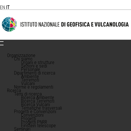
EN
IT
Organizzazione
Chi siamo
Organi e strutture
Sezioni e sedi
Personale
Dipartimenti di ricerca
Ambiente
Terremoti
Vulcani
Norme e regolamenti
Ricerca
Temi di ricerca
Ricerca Ambiente
Ricerca Terremoti
Ricerca Vulcani
Tematiche trasversali
Progetti e Convenzioni
Convenzioni
Progetti
Progetti PNRR
Einstein telescope
Seminari