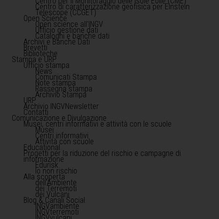
Centro per il Monitoraggio delle Isole Eolie (CME)
Centro di caratterizzazione geofisica per Einstein
Telescope (CCGET)
Open Science
Open science all'INGV
Ufficio gestione dati
Cataloghi e banche dati
Archivi e Banche Dati
Brevetti
Biblioteche
Stampa e URP
Ufficio stampa
News
Comunicati Stampa
Note stampa
Rassegna stampa
Archivio Stampa
URP
Archivio INGVNewsletter
Contatti
Comunicazione e Divulgazione
Musei, centri informativi e attività con le scuole
Musei
Centri informativi
Attività con scuole
Educational
Progetti per la riduzione del rischio e campagne di
informazione
Edurisk
Io non rischio
Alla scoperta
dell'Ambiente
dei Terremoti
dei Vulcani
Blog & Canali Social
INGVambiente
INGVterremoti
INGVvulcani