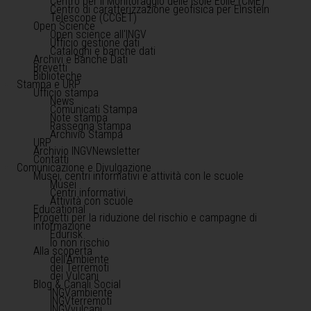
Centro per il Monitoraggio delle Isole Eolie (CME)
Centro di caratterizzazione geofisica per Einstein
Telescope (CCGET)
Open Science
Open science all'INGV
Ufficio gestione dati
Cataloghi e banche dati
Archivi e Banche Dati
Brevetti
Biblioteche
Stampa e URP
Ufficio stampa
News
Comunicati Stampa
Note stampa
Rassegna stampa
Archivio Stampa
URP
Archivio INGVNewsletter
Contatti
Comunicazione e Divulgazione
Musei, centri informativi e attività con le scuole
Musei
Centri informativi
Attività con scuole
Educational
Progetti per la riduzione del rischio e campagne di
informazione
Edurisk
Io non rischio
Alla scoperta
dell'Ambiente
dei Terremoti
dei Vulcani
Blog & Canali Social
INGVambiente
INGVterremoti
INGVvulcani