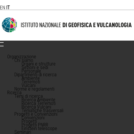
EN
IT
Organizzazione
Chi siamo
Organi e strutture
Sezioni e sedi
Personale
Dipartimenti di ricerca
Ambiente
Terremoti
Vulcani
Norme e regolamenti
Ricerca
Temi di ricerca
Ricerca Ambiente
Ricerca Terremoti
Ricerca Vulcani
Tematiche trasversali
Progetti e Convenzioni
Convenzioni
Progetti
Progetti PNRR
Einstein telescope
Seminari