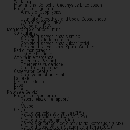
Workshop
International School of Geophysics Enzo Boschi
Prodotti della ricerca
Annals of Geophysics
Earth-prints
Journal of Geoethics and Social Geosciences
Collane editoriali INGV
Monografie INGV
Monitoraggio e infrastrutture
Sorveglianza
Servizio di sorveglianza sismica
Servizio di allerta maremoti
Servizio di sorveglianza vulcani attivi
Servizio di sorveglianza Space Weather
Reti di monitoraggio
l'INGV e le sue reti
Attività in emergenza
Emergenze sismiche
Emergenze vulcaniche
Gruppi di emergenza
Osservatori Geofisici
Osservatori strumentali
Laboratori
Centri di calcolo
Epos
Emso
Risorse e Servizi
Prodotti del Monitoraggio
Report relazioni e rapporti
Bollettini
Mappe
Centri
Centro pericolosità sismica (CPS)
Centro pericolosità vulcanica (CPV)
Centro allerta tsunami (CAT)
Centro Monitoraggio delle attività del Sottosuolo (CMS)
Centro di Osservazioni Spaziali della Terra (COS )