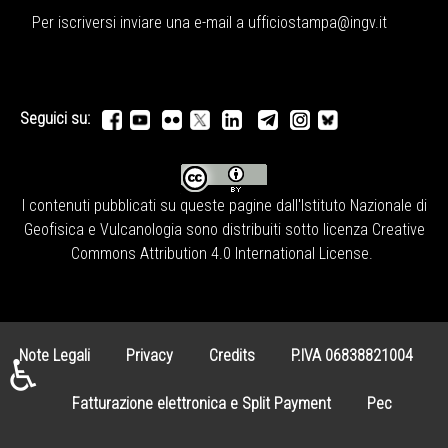
Per iscriversi inviare una e-mail a
ufficiostampa@ingv.it
Seguici su:
I contenuti pubblicati su queste pagine dall'
Istituto Nazionale di
Geofisica e Vulcanologia
sono distribuiti sotto licenza
Creative
Commons Attribution 4.0 International License
.
Note Legali
Privacy
Credits
P.IVA 06838821004
♿
Fatturazione elettronica e Split Payment
Pec