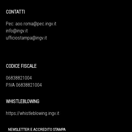
CONTATTI
Pec:
aoo.roma@pec.ingv.it
info@ingv.it
ufficiostampa@ingv.it
CODICE FISCALE
06838821004
P.IVA 06838821004
WHISTLEBLOWING
https://whistleblowing.ingv.
it
NEWSLETTER E ACCREDITO STAMPA