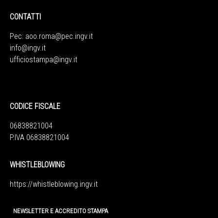
CONTATTI
Pec:
aoo.roma@pec.ingv.it
info@ingv.it
ufficiostampa@ingv.it
CODICE FISCALE
06838821004
P.IVA 06838821004
WHISTLEBLOWING
https://whistleblowing.ingv.
it
NEWSLETTER E ACCREDITO STAMPA