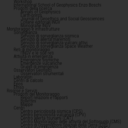
Workshop
International School of Geophysics Enzo Boschi
Prodotti della ricerca
Annals of Geophysics
Earth-prints
Journal of Geoethics and Social Geosciences
Collane editoriali INGV
Monografie INGV
Monitoraggio e infrastrutture
Sorveglianza
Servizio di sorveglianza sismica
Servizio di allerta maremoti
Servizio di sorveglianza vulcani attivi
Servizio di sorveglianza Space Weather
Reti di monitoraggio
l'INGV e le sue reti
Attività in emergenza
Emergenze sismiche
Emergenze vulcaniche
Gruppi di emergenza
Osservatori Geofisici
Osservatori strumentali
Laboratori
Centri di calcolo
Epos
Emso
Risorse e Servizi
Prodotti del Monitoraggio
Report relazioni e rapporti
Bollettini
Mappe
Centri
Centro pericolosità sismica (CPS)
Centro pericolosità vulcanica (CPV)
Centro allerta tsunami (CAT)
Centro Monitoraggio delle attività del Sottosuolo (CMS)
Centro di Osservazioni Spaziali della Terra (COS )