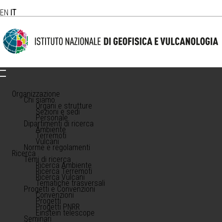
EN
IT
Organizzazione
Chi siamo
Organi e strutture
Sezioni e sedi
Personale
Dipartimenti di ricerca
Ambiente
Terremoti
Vulcani
Norme e regolamenti
Ricerca
Temi di ricerca
Ricerca Ambiente
Ricerca Terremoti
Ricerca Vulcani
Tematiche trasversali
Progetti e Convenzioni
Convenzioni
Progetti
Progetti PNRR
Einstein telescope
Seminari