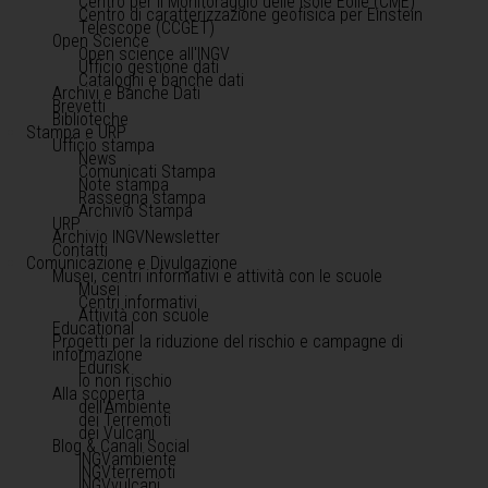
Centro per il Monitoraggio delle Isole Eolie (CME)
Centro di caratterizzazione geofisica per Einstein
Telescope (CCGET)
Open Science
Open science all'INGV
Ufficio gestione dati
Cataloghi e banche dati
Archivi e Banche Dati
Brevetti
Biblioteche
Stampa e URP
Ufficio stampa
News
Comunicati Stampa
Note stampa
Rassegna stampa
Archivio Stampa
URP
Archivio INGVNewsletter
Contatti
Comunicazione e Divulgazione
Musei, centri informativi e attività con le scuole
Musei
Centri informativi
Attività con scuole
Educational
Progetti per la riduzione del rischio e campagne di
informazione
Edurisk
Io non rischio
Alla scoperta
dell'Ambiente
dei Terremoti
dei Vulcani
Blog & Canali Social
INGVambiente
INGVterremoti
INGVvulcani