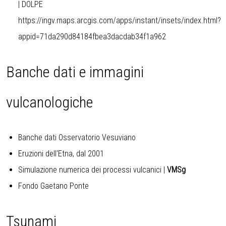
| DOLPE
https://ingv.maps.arcgis.com/apps/instant/insets/index.html?
appid=71da290d84184fbea3dacdab34f1a962
Banche dati e immagini
vulcanologiche
Banche dati Osservatorio Vesuviano
Eruzioni dell'Etna, dal 2001
Simulazione numerica dei processi vulcanici
|
VMSg
Fondo Gaetano Ponte
Tsunami