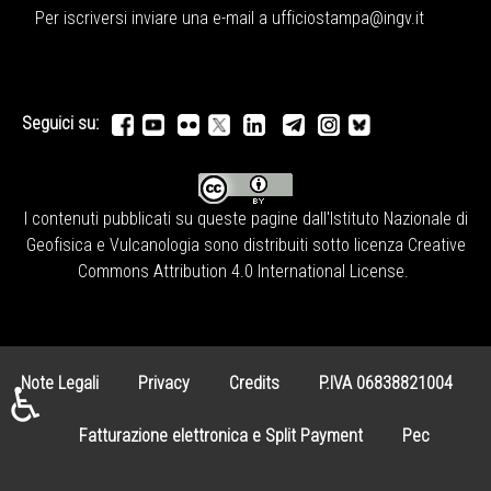
Per iscriversi inviare una e-mail a
ufficiostampa@ingv.it
Seguici su:
I contenuti pubblicati su queste pagine dall'
Istituto Nazionale di
Geofisica e Vulcanologia
sono distribuiti sotto licenza
Creative
Commons Attribution 4.0 International License
.
Note Legali
Privacy
Credits
P.IVA 06838821004
♿
Fatturazione elettronica e Split Payment
Pec