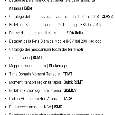
Database parametrico e strumentale della sismicità
italiana
|
ISIDe
Catalogo delle localizzazioni assolute dal 1981 al 2018
|
CLASS
Bollettino Sismico Italiano
dal 2015 a oggi
|
BSI dal 2015
Forme d’onda delle reti sismiche
|
EIDA Italia
Dataset della Rete Sismica Mobile INGV dal 2001 ad oggi
Catalogo dei meccanismi focali dei terremoti
mediterranei
|
RCMT
Mappe di scuotimento
|
Shakemaps
Time Domain Moment Tensors
|
TDMT
Momenti tensori regionali rapidi
|
Quick RCMT
Bollettini e sismogrammi storici
|
SISMOS
ITalian ACcelerometric Archive
|
ITACA
Dati accelerometrici INGV
|
ISMD