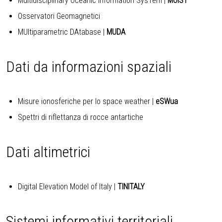
Multidisciplinary Oceanic Information SysTem
|
MOIST
Osservatori Geomagnetici
MUltiparametric DAtabase
|
MUDA
Dati da informazioni spaziali
Misure ionosferiche per lo space weather
|
eSWua
Spettri di riflettanza di rocce antartiche
Dati altimetrici
Digital Elevation Model of Italy
|
TINITALY
Sistemi informativi territoriali