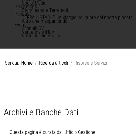
Social Media
Story maps
Story maps e Terremoti
Podcast
TERRA INSTABILE Un viaggio nel cuore del nostro pianeta
Altro che mappamondo
Eventi
25anniINGV
Ventennale INGV
Notte dei Ricercatori
Sei qui:
Home
Ricerca articoli
Risorse e Servizi
Archivi e Banche Dati
Questa pagina è curata dall'
Ufficio Gestione