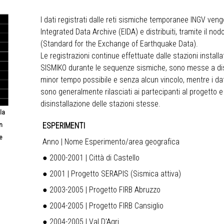
I dati registrati dalle reti sismiche temporanee INGV veng
Integrated Data Archive (
EIDA
) e distribuiti, tramite il n
(Standard for the Exchange of Earthquake Data).
Le registrazioni continue effettuate dalle stazioni instal
SISMIKO
durante le sequenze sismiche, sono messe a disp
minor tempo possibile e senza alcun vincolo, mentre i dati
sono generalmente rilasciati ai partecipanti al progetto e 
disinstallazione delle stazioni stesse.
la
ESPERIMENTI
n
e
Anno | Nome Esperimento/area geografica
● 2000-2001 | Città di Castello
● 2001 | Progetto SERAPIS (Sismica attiva)
● 2003-2005 | Progetto FIRB Abruzzo
● 2004-2005 | Progetto FIRB Cansiglio
● 2004-2005 | Val D'Agri