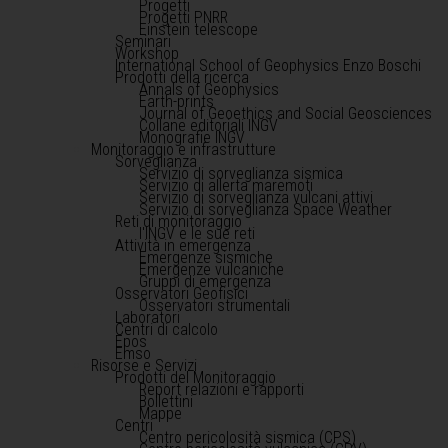
Progetti
Progetti PNRR
Einstein telescope
Seminari
Workshop
International School of Geophysics Enzo Boschi
Prodotti della ricerca
Annals of Geophysics
Earth-prints
Journal of Geoethics and Social Geosciences
Collane editoriali INGV
Monografie INGV
Monitoraggio e infrastrutture
Sorveglianza
Servizio di sorveglianza sismica
Servizio di allerta maremoti
Servizio di sorveglianza vulcani attivi
Servizio di sorveglianza Space Weather
Reti di monitoraggio
l'INGV e le sue reti
Attività in emergenza
Emergenze sismiche
Emergenze vulcaniche
Gruppi di emergenza
Osservatori Geofisici
Osservatori strumentali
Laboratori
Centri di calcolo
Epos
Emso
Risorse e Servizi
Prodotti del Monitoraggio
Report relazioni e rapporti
Bollettini
Mappe
Centri
Centro pericolosità sismica (CPS)