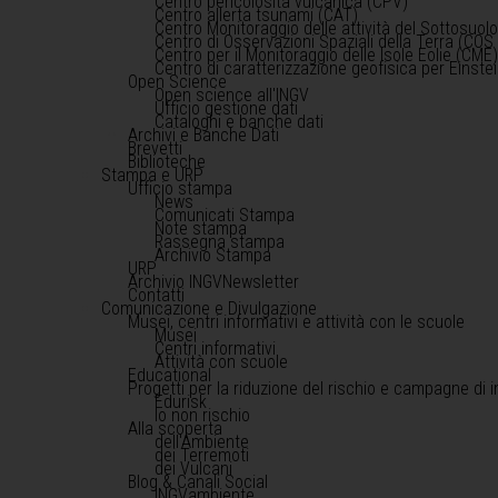
Centro pericolosità vulcanica (CPV)
Centro allerta tsunami (CAT)
Centro Monitoraggio delle attività del Sottosuol
Centro di Osservazioni Spaziali della Terra (COS 
Centro per il Monitoraggio delle Isole Eolie (CME
Centro di caratterizzazione geofisica per Einst
Open Science
Open science all'INGV
Ufficio gestione dati
Cataloghi e banche dati
Archivi e Banche Dati
Brevetti
Biblioteche
Stampa e URP
Ufficio stampa
News
Comunicati Stampa
Note stampa
Rassegna stampa
Archivio Stampa
URP
Archivio INGVNewsletter
Contatti
Comunicazione e Divulgazione
Musei, centri informativi e attività con le scuole
Musei
Centri informativi
Attività con scuole
Educational
Progetti per la riduzione del rischio e campagne di 
Edurisk
Io non rischio
Alla scoperta
dell'Ambiente
dei Terremoti
dei Vulcani
Blog & Canali Social
INGVambiente