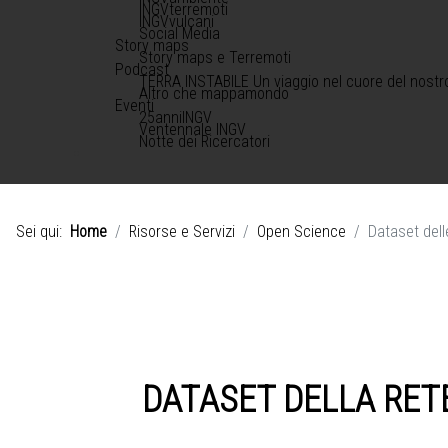
INGVterremoti
INGVvulcani
Social Media
Story maps
Story maps e Terremoti
Podcast
TERRA INSTABILE Un viaggio nel cuore del nostr
Altro che mappamondo
Eventi
25anniINGV
Ventennale INGV
Notte dei Ricercatori
Sei qui:
Home
Risorse e Servizi
Open Science
Dataset dell
DATASET DELLA RETE