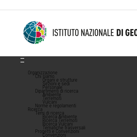
Organizzazione
Chi siamo
Organi e strutture
Sezioni e sedi
Personale
Dipartimenti di ricerca
Ambiente
Terremoti
Vulcani
Norme e regolamenti
Ricerca
Temi di ricerca
Ricerca Ambiente
Ricerca Terremoti
Ricerca Vulcani
Tematiche trasversali
Progetti e Convenzioni
Convenzioni