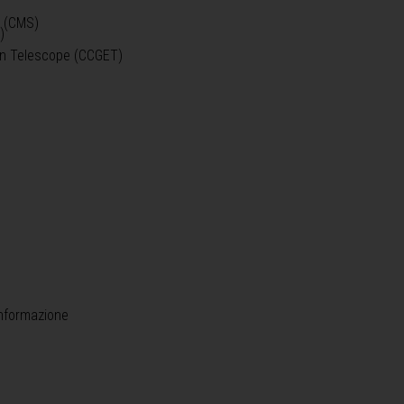
o (CMS)
)
)
ein Telescope (CCGET)
informazione