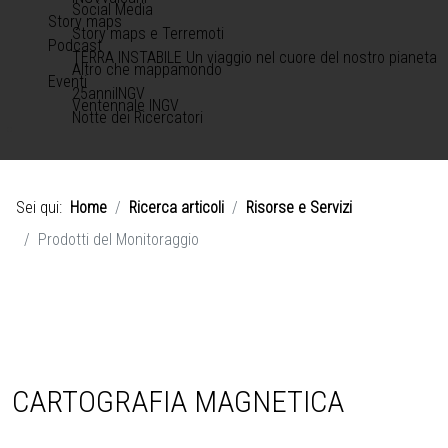
Social Media
Story maps
Story maps e Terremoti
Podcast
TERRA INSTABILE Un viaggio nel cuore del nostro pianeta
Altro che mappamondo
Eventi
25anniINGV
Ventennale INGV
Notte dei Ricercatori
Sei qui:
Home
Ricerca articoli
Risorse e Servizi
Prodotti del Monitoraggio
CARTOGRAFIA MAGNETICA