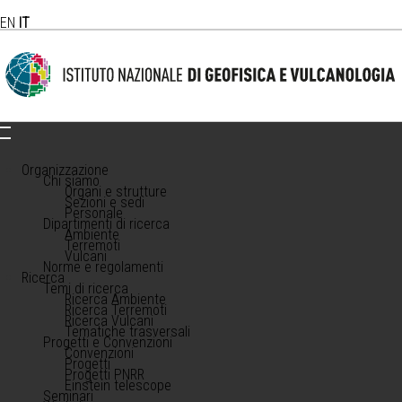
EN
IT
Organizzazione
Chi siamo
Organi e strutture
Sezioni e sedi
Personale
Dipartimenti di ricerca
Ambiente
Terremoti
Vulcani
Norme e regolamenti
Ricerca
Temi di ricerca
Ricerca Ambiente
Ricerca Terremoti
Ricerca Vulcani
Tematiche trasversali
Progetti e Convenzioni
Convenzioni
Progetti
Progetti PNRR
Einstein telescope
Seminari