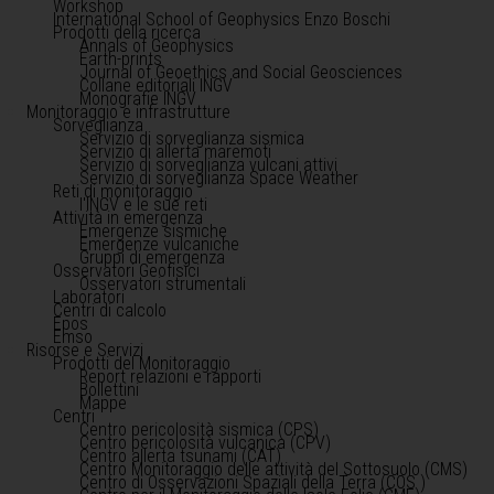
Workshop
International School of Geophysics Enzo Boschi
Prodotti della ricerca
Annals of Geophysics
Earth-prints
Journal of Geoethics and Social Geosciences
Collane editoriali INGV
Monografie INGV
Monitoraggio e infrastrutture
Sorveglianza
Servizio di sorveglianza sismica
Servizio di allerta maremoti
Servizio di sorveglianza vulcani attivi
Servizio di sorveglianza Space Weather
Reti di monitoraggio
l'INGV e le sue reti
Attività in emergenza
Emergenze sismiche
Emergenze vulcaniche
Gruppi di emergenza
Osservatori Geofisici
Osservatori strumentali
Laboratori
Centri di calcolo
Epos
Emso
Risorse e Servizi
Prodotti del Monitoraggio
Report relazioni e rapporti
Bollettini
Mappe
Centri
Centro pericolosità sismica (CPS)
Centro pericolosità vulcanica (CPV)
Centro allerta tsunami (CAT)
Centro Monitoraggio delle attività del Sottosuolo (CMS)
Centro di Osservazioni Spaziali della Terra (COS )