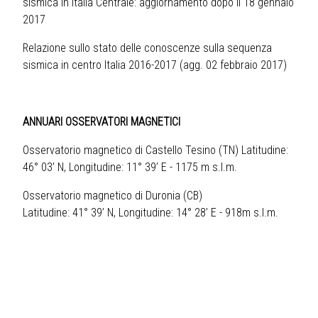
sismica in Italia Centrale: aggiornamento dopo il 18 gennaio
201
7
Relazione sullo stato delle conoscenze sulla sequenza
sismica in centro Italia 2016-2017 (agg. 02 febbraio 2017)
ANNUARI OSSERVATORI MAGNETICI
Osservatorio magnetico di Castello Tesino (TN)
Latitudine:
46° 03’ N, Longitudine: 11° 39’ E - 1175 m s.l.m.
Osservatorio magnetico di Duronia (CB)
Latitudine: 41° 39’ N, Longitudine: 14° 28’ E - 918m s.l.m.