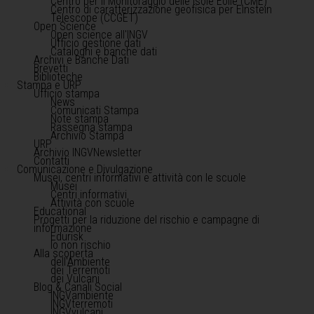
Centro per il Monitoraggio delle Isole Eolie (CME)
Centro di caratterizzazione geofisica per Einstein
Telescope (CCGET)
Open Science
Open science all'INGV
Ufficio gestione dati
Cataloghi e banche dati
Archivi e Banche Dati
Brevetti
Biblioteche
Stampa e URP
Ufficio stampa
News
Comunicati Stampa
Note stampa
Rassegna stampa
Archivio Stampa
URP
Archivio INGVNewsletter
Contatti
Comunicazione e Divulgazione
Musei, centri informativi e attività con le scuole
Musei
Centri informativi
Attività con scuole
Educational
Progetti per la riduzione del rischio e campagne di
informazione
Edurisk
Io non rischio
Alla scoperta
dell'Ambiente
dei Terremoti
dei Vulcani
Blog & Canali Social
INGVambiente
INGVterremoti
INGVvulcani