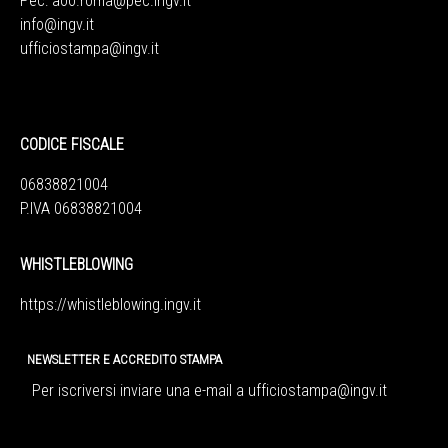
Pec:
aoo.roma@pec.ingv.it
info@ingv.it
ufficiostampa@ingv.it
CODICE FISCALE
06838821004
P.IVA 06838821004
WHISTLEBLOWING
https://whistleblowing.ingv.
it
NEWSLETTER E ACCREDITO STAMPA
Per iscriversi inviare una e-mail a
ufficiostampa@ingv.it